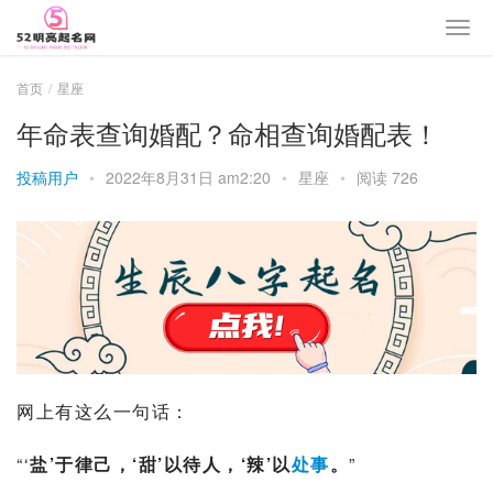
首页
星座
年命表查询婚配？命相查询婚配表！
投稿用户
•
2022年8月31日 am2:20
•
星座
•
阅读 726
网上有这么一句话：
“‘
盐’于律己，‘甜’以待人，‘辣’以
处事
。
”