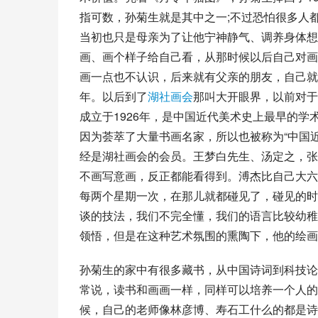
指可数，孙菊生就是其中之一;不过恐怕很多人
当初也只是母亲为了让他宁神静气、调养身体想
画、画个样子给自己看，从那时候以后自己对画
画一点也不认识，后来就有父亲的朋友，自己就
年。以后到了
湖社画会
那叫大开眼界，以前对于
成立于1926年，是中国近代美术史上最早的
因为荟萃了大量书画名家，所以也被称为“中国
经是湖社画会的会员。
王梦白
先生、汤定之，张
不画
写意画
，反正都能看得到。溥杰比自己大六
每两个星期一次，在那儿就都碰见了，碰见的时
谈的技法，我们不完全懂，我们的语言比较幼稚
领悟，但是在这种艺术氛围的熏陶下，他的绘画
孙菊生的家中有很多藏书，从中国诗词到科技论
常说，读书和画画一样，同样可以培养一个人的
候，自己的老师像林彦博、
寿石
工什么的都是诗