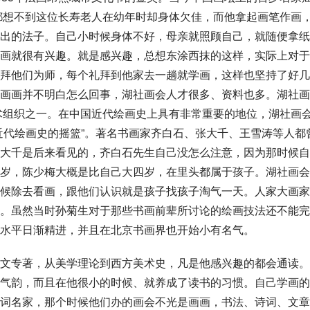
都想不到这位长寿老人在幼年时却身体欠佳，而他拿起画笔作画
出的法子。自己小时候身体不好，母亲就照顾自己，就随便拿纸
画就很有兴趣。就是感兴趣，总想东涂西抹的这样，实际上对于
拜他们为师，每个礼拜到他家去一趟就学画，这样也坚持了好几
画画并不明白怎么回事，湖社画会人才很多、资料也多。湖社画
学术组织之一。在中国近代绘画史上具有非常重要的地位，湖社画
近代绘画史的摇篮”。著名书画家
齐白石
、
张大千
、
王雪涛
等人都
大千是后来看见的，齐白石先生自己没怎么注意，因为那时候自
岁，
陈少梅
大概是比自己大四岁，在里头都属于孩子。湖社画会
候除去看画，跟他们认识就是孩子找孩子淘气一天。人家大画家
。虽然当时孙菊生对于那些书画前辈所讨论的绘画技法还不能完
水平日渐精进，并且在北京书画界也开始小有名气。
文专著，从美学理论到西方美术史，凡是他感兴趣的都会通读。
气韵，而且在他很小的时候、就养成了读书的习惯。自己学画的
词名家，那个时候他们办的画会不光是画画，书法、诗词、文章