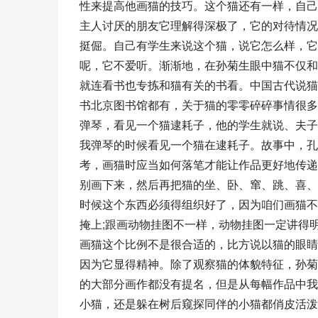
性来提高他画猫的技巧。这个猫还有一样，自己
主人讨厌的朋友它理解得深极了，它的对待情况
挺倔。自己有学生来说这个猫，说它怎么样，它
呢，它不爱听。渐渐地，在孙菊生眼中猫不仅和
就连看书也专拣和猫有关的书看。中国古代说猫
书
北京图书馆
都有，关于猫的零零碎碎事情很
弹琴，看见一个猫逮
耗子
，他的学生就说、夫子
我弹琴的时候看见一个猫在逮耗子。故事中，
孔
考，画猫时应当如何落笔才能让作品更好地传递
别画下来，然后再把猫的坐、卧、窜、跳、喜、
时候这个东西必须得组织好了，因为咱们画猫不
掩上;跟画动物挂图不一样，动物挂图一定讲得
画猫这个比例不是很合适的，比方说以猫的眼睛
因为它显得精神。除了观察猫的体貌特征，孙菊
的大部分画作都没有提名，但是从每幅作品中我
小猫，还是躲在树后窥探同伴的小猫都俏皮活泼