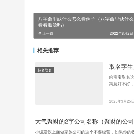
八字命里缺什么怎么看例子（八字命里缺什么
看看胎源吗）
上一篇
2022年8月2日 
相关推荐
取名字生
起名取名
给宝宝取名
寓意好不好
争取给宝宝
2025年3月25
大气聚财的2字公司名称（聚财的公
小编建议上面做家族公司的这个不要经营，如果你的