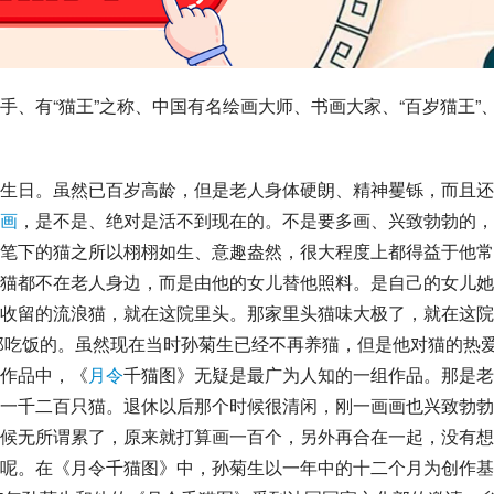
手、有“猫王”之称、中国有名绘画大师、书画大家、“百岁猫王”
生日。虽然已百岁高龄，但是老人身体硬朗、精神矍铄，而且还
画
，是不是、绝对是活不到现在的。不是要多画、兴致勃勃的，
笔下的猫之所以栩栩如生、意趣盎然，很大程度上都得益于他常
猫都不在老人身边，而是由他的女儿替他照料。是自己的女儿她
收留的流浪猫，就在这院里头。那家里头猫味大极了，就在这院
那吃饭的。虽然现在当时孙菊生已经不再养猫，但是他对猫的热
作品中，《
月令
千猫图》无疑是最广为人知的一组作品。那是老
一千二百只猫。退休以后那个时候很清闲，刚一画画也兴致勃勃
候无所谓累了，原来就打算画一百个，另外再合在一起，没有想
呢。在《月令千猫图》中，孙菊生以一年中的十二个月为创作基