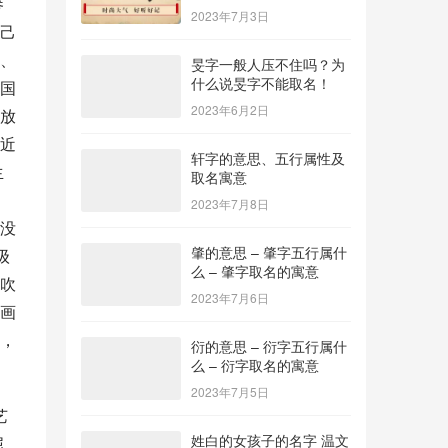
参
2023年7月3日
己
、
旻字一般人压不住吗？为
什么说旻字不能取名！
国
2023年6月2日
放
近
轩字的意思、五行属性及
生
取名寓意
2023年7月8日
没
肇的意思 – 肇字五行属什
级
么 – 肇字取名的寓意
吹
2023年7月6日
画
，
衍的意思 – 衍字五行属什
么 – 衍字取名的寓意
2023年7月5日
艺
姓白的女孩子的名字 温文
屈