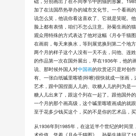
础，分别画出了在不同季节中的猫的形象。19
加了在法国昂热举办的城市文化节。一个看画的
说怎么笑，他说你看这喜欢了、它就是笑呢。他
脸上都有表情，咱们不怎么注意。孙菊生画的猫
观众用特殊的方式表达了他对这幅《月令千猫图
在画前，每天来换水，等到展览换到第二个地方
两个月的样子这个人没有一天不去，问他、连姓
的作品第一次在国外展出，早在1936年，他
说、那时候外国人对
中国画
的欣赏还只是对创作
有、一张白纸嘁里喀喳(咔嚓)很快就成一张画
艺术，跟中国捏面人儿的、
吹糖人儿
的列为是一
糖人儿出来了，跟这个列在一起了。跟他国外的
一个月的那个画高级，这个嘁里喀喳画成的就跟
至于花多少钱买这个，买的不是你的艺术品，买
从1936年到1985年，在这近半个世纪的时
术价值。凭着《月令千猫图》，孙菊生捧回了1