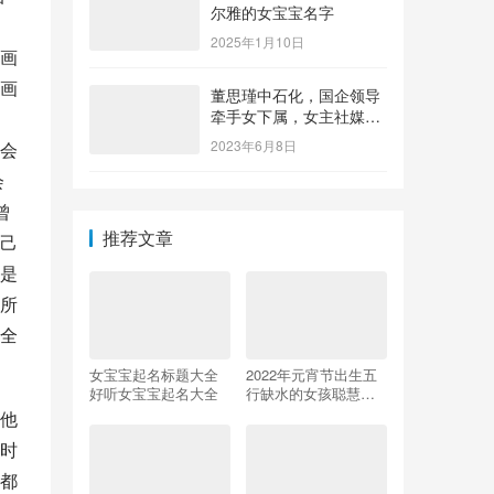
尔雅的女宝宝名字
，
2025年1月10日
画
画
董思瑾中石化，国企领导
牵手女下属，女主社媒晒
钻戒，奢侈品众多还要买
2023年6月8日
会
保险箱
会
曾
推荐文章
己
是
所
全
女宝宝起名标题大全
2022年元宵节出生五
好听女宝宝起名大全
行缺水的女孩聪慧大
方的名字
他
时
都