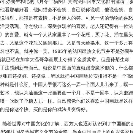
85年孙菊生和他的《月令千猫图》受到法国国家文化部的邀请，
他看那猫好看，他问猫会不会笑，自己说你说呢，他说会笑。自
说得对，那猫是有表情，不是像人的笑。可见一切的动物的喜怒
活灵活现、呼之欲出，深受参观者的喜爱。老人还记得有一位法
》的喜爱。就有一个人从家里拿了一个花瓶，买了花、插在里头
去，又拿这个花瓶又搁到那儿、又是每天给换水。这一个多月将
名也不说、就冲你一笑。1985年的法国昂热文化节并不是孙菊
的画就已经在加拿大温哥华画展上夺得了金质奖章。但是孙菊生却
手法感到新奇而已。就说是中国画简直就跟变魔术似的，什么都
，这张画还挺好、还挺像，所以就把中国画地位安排得不是一个高
种就是什么呀、中国人手很巧这么一弄一个
面人
儿出来了，噗一
艺术，他认为油画这一张画要画一个月，不是一回事，认为磨蹭
噗一吹吹了个糖人儿一样。自己感觉他们这喜欢中国画就是这样
的是你这个快、买的是你的戏法儿变得好。
间里，随着世界对中国文化的了解，西方人也逐渐认识到了中国画的
985年法国昂热城市文化节的金奖。当今中国画坛上的百岁名家