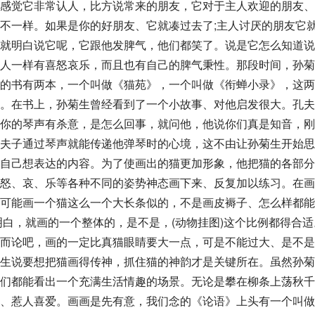
感觉它非常认人，比方说常来的朋友，它对于主人欢迎的朋友、
不一样。如果是你的好朋友、它就凑过去了;主人讨厌的朋友它
就明白说它呢，它跟他发脾气，他们都笑了。说是它怎么知道说
人一样有喜怒哀乐，而且也有自己的脾气秉性。那段时间，孙菊
的书有两本，一个叫做《猫苑》，一个叫做《衔蝉小录》，这两
多。在书上，孙菊生曾经看到了一个小故事、对他启发很大。孔夫
你的琴声有杀意，是怎么回事，就问他，他说你们真是知音，刚
夫子
通过琴声就能传递他弹琴时的心境，这不由让孙菊生开始思
自己想表达的内容。为了使画出的猫更加形象，他把猫的各部分
怒、哀、乐等各种不同的姿势神态画下来、反复加以练习。在画
可能画一个猫这么一个大长条似的，不是画皮褥子、怎么样都能
明白，就画的一个整体的，是不是，(动物挂图)这个比例都得合适
而论吧，画的一定比真猫眼睛要大一点，可是不能过大、是不是
生说要想把猫画得传神，抓住猫的神韵才是关键所在。虽然孙菊
们都能看出一个充满生活情趣的场景。无论是攀在柳条上
荡秋千
、惹人喜爱。画画是先有意，我们念的《论语》上头有一个叫做