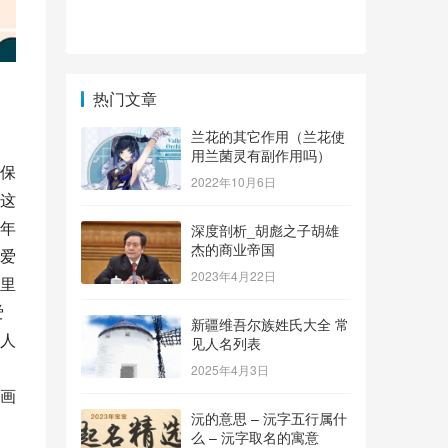
、
热门文章
兰花的其它作用（兰花使
用兰菌灵有副作用吗）
保
2022年10月6日
这
年
深度剖析_胡彪之子胡雄
杰的商业帝国
爱
2023年4月22日
里
爱
新疆维吾尔族姓氏大全 常
人
见人名列表
2025年4月3日
画
沅的意思 – 沅字五行属什
么 – 沅字取名的寓意