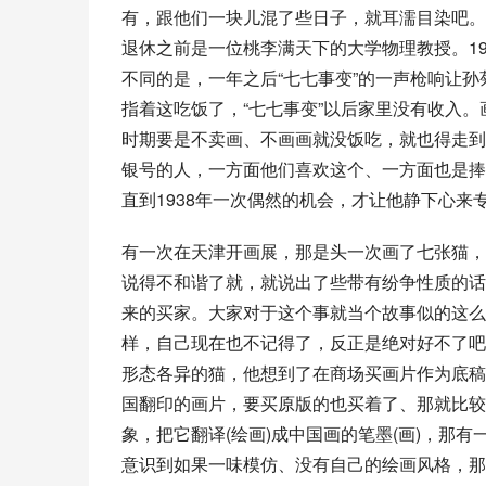
有，跟他们一块儿混了些日子，就耳濡目染吧。
退休之前是一位桃李满天下的大学物理教授。1
不同的是，一年之后“
七七事变
”的一声枪响让
指着这吃饭了，“七七事变”以后家里没有收入
时期要是不卖画、不画画就没饭吃，就也得走到
银号
的人，一方面他们喜欢这个、一方面也是捧
直到1938年一次偶然的机会，才让他静下心来
有一次在天津开画展，那是头一次画了七张猫，
说得不和谐了就，就说出了些带有纷争性质的话
来的买家。大家对于这个事就当个故事似的这么
样，自己现在也不记得了，反正是绝对好不了吧
形态各异的猫，他想到了在商场买画片作为底稿
国翻印的画片，要买原版的也买着了、那就比较
象，把它翻译(绘画)成中国画的笔墨(画)，那
意识到如果一味模仿、没有自己的绘画风格，那