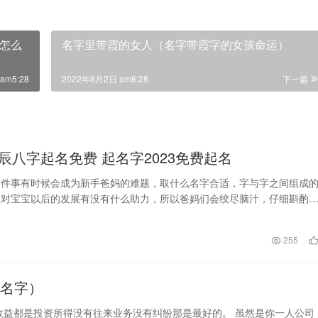
怎么
名字里带霞的女人（名字带霞字的女孩命运）
am5:28
2022年8月2日 am8:28
下一篇
辰八字起名免费 起名字2023免费起名
这件事有时候会成为新手爸妈的难题，取什么名字合适，字与字之间组成
，对宝宝以后的发展有没有什么助力，所以爸妈们会绞尽脑汁，仔细斟酌
取一个好听，洋气、…
日
255
司名字）
收益都是投资所得没有往来业务没有纠纷那是最好的。 虽然是你一人公司