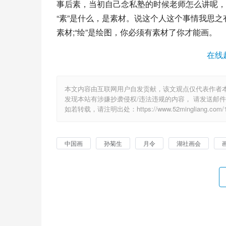
事后素，当初自己念私塾的时候老师怎么讲呢，
“素”是什么，是素材。说这个人这个事情我思之
素材;“绘”是绘图，你必须有素材了你才能画。
在线
本文内容由互联网用户自发贡献，该文观点仅代表作者
发现本站有涉嫌抄袭侵权/违法违规的内容， 请发送邮件至 6
如若转载，请注明出处：https://www.52mingliang.com/11
中国画
孙菊生
月令
湖社画会