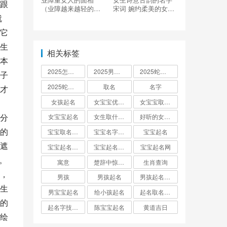
跟
（业障越来越轻的面
宋词 婉约柔美的女宝
就
相有哪些变化）
宝起名大全
它
生
相关标签
本
2025怎么起名
2025男孩取名大全
2025蛇宝宝取名
子
2025蛇宝宝取名字大全
取名
名字
才
女孩起名
女宝宝优雅的名字
女宝宝取名大全
分
女宝宝起名
女生取什么名字
好听的女孩名字2025年蛇宝宝取名
的
宝宝取名字生辰八字起名
宝宝名字大全男孩
宝宝起名
遮
宝宝起名取名字
宝宝起名大全
宝宝起名网
。
寓意
楚辞中惊艳的男孩名字
生肖查询
，
男孩
男孩起名
男孩起名用字
生
男宝宝起名
给小孩起名
起名取名大全怎么起
的
起名字技巧与方法
陈宝宝起名
黄道吉日
绘