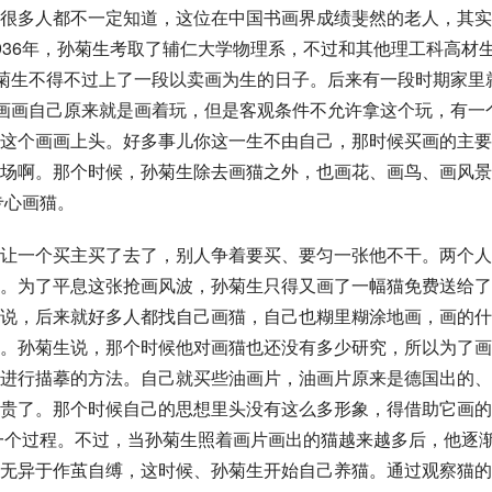
很多人都不一定知道，这位在中国书画界成绩斐然的老人，其实
936年，孙菊生考取了辅仁大学物理系，不过和其他理工科高材
孙菊生不得不过上了一段以卖画为生的日子。后来有一段时期家里
。画画自己原来就是画着玩，但是客观条件不允许拿这个玩，有一
这个画画上头。好多事儿你这一生不由自己，那时候买画的主要
场啊。那个时候，孙菊生除去画猫之外，也画花、画鸟、画风景
专心画猫。
让一个买主买了去了，别人争着要买、要匀一张他不干。两个人
。为了平息这张抢画风波，孙菊生只得又画了一幅猫免费送给了
说，后来就好多人都找自己画猫，自己也糊里糊涂地画，画的什
。孙菊生说，那个时候他对画猫也还没有多少研究，所以为了画
进行描摹的方法。自己就买些油画片，油画片原来是德国出的、
贵了。那个时候自己的思想里头没有这么多形象，得借助它画的
有一个过程。不过，当孙菊生照着画片画出的猫越来越多后，他逐
无异于作茧自缚，这时候、孙菊生开始自己养猫。通过观察猫的