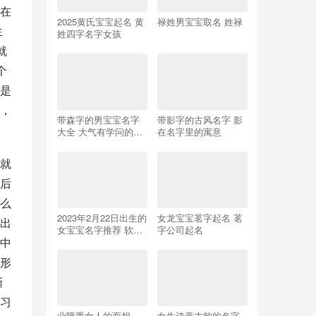
在
2025黄氏宝宝起名 黄
禄姓男宝宝取名 姓禄
生
姓四字名字女孩
就
个
是
，
带森字的男宝宝名字
带影字的古风名字 影
大全 大气有学问的名
在名字里的寓意
字
就
后
么
2023年2月22日出生的
女龙宝宝茗字起名 茗
出
女宝宝名字推荐 软萌
字公司起名
中
可爱名字分享
形
渐
习
业障重女人的面相
女生诗意古韵的名字