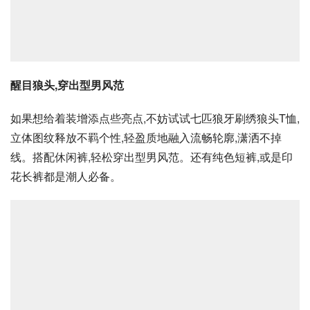
醒目狼头,穿出型男风范
如果想给着装增添点些亮点,不妨试试七匹狼牙刷绣狼头T恤,
立体图纹释放不羁个性,轻盈质地融入流畅轮廓,潇洒不掉
线。搭配休闲裤,轻松穿出型男风范。还有纯色短裤,或是印
花长裤都是潮人必备。