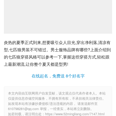
炎热的夏季正式到来,想要吸引众人目光,穿出净利落,清凉有
型,七匹狼男装不可错过。男士服饰品牌有哪些?上面介绍到
的七匹狼穿搭风格可以参考一下,掌握这些穿搭方式,轻松跟
上最新潮流,让你整个夏天都是型男!
在线起名，免费送 8个好名字
本文内容由互联网用户自发贡献，该文观点仅代表作者本人。本站
仅提供信息存储空间服务，不拥有所有权，不承担相关法律责任。
如发现本站有涉嫌抄袭侵权/违法违规的内容， 请发送邮件至
610798281@qq.com 举报，一经查实，本站将立刻删除。
如若转载，请注明出处：https://www.52mingliang.com/7147.html