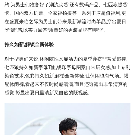
约,为男士们准备好了潮流尖货,还有数码产品、
七匹狼
提货
卡、国内双方机票、全家福拍摄等一系列丰厚超值福利,更
在盛夏来临之际为男士们带来最新潮流时尚单品,穿出夏日
“炸街”感,以实力回答“质量好的男装品牌有哪些”。
持久如新,解锁全新体验
对于型男们来说,休闲随性又显活力的夏季穿搭非常受追捧,
七匹狼持久如新字母T恤,绣印字母图案自带层次感,加上专利
染色技术,色彩持久如新,解锁全新体验,让休闲也有气场。搭
配休闲裤,看起来不仅时尚感满满,而且还透露出非常清爽的
感觉,彰显出夏日里清新又自然的既视感。