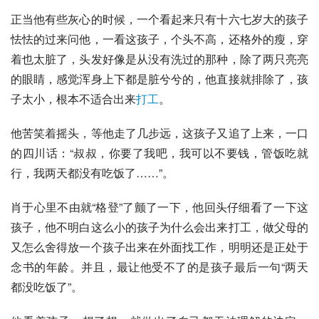
正当他有些灰心的时候，一个看起来只有十六七岁大的孩子
怯怯的过来问他，一看这孩子，个头不高，还格外的瘦，穿
着也太脏了，头发好像是从没有洗过的那种，除了两只亮亮
的眼睛，感觉浑身上下都是脏兮兮的，他直接就排除了，孩
子太小，根本不适合出来
打工
。
他苦笑着摇头，等他走了几步远，这孩子又追了上来，一口
的
四川话
：“叔叔，你要了我吧，我可以不要钱，管饭吃就
行，我两天都没有吃饭了……”。
肖于心里不由就“格登”了颤了一下，他回头仔细看了一下这
孩子，他不明白这么小的孩子为什么会出来打工，做父母的
又怎么舍得放一个孩子出来在外面找工作，明明还是正处于
念书的年龄。并且，最让他受不了的是孩子最后一句“两天
都没吃饭了”。