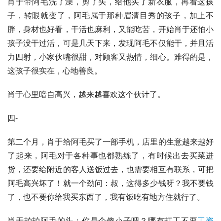
肖于带阿毛洗了澡，剪了头，给他买了新衣服，再看这孩
子，转眼就变了，阿毛属于那种眉清目秀的孩子，加上不
胖，身材也好看，干活也麻利，又能吃苦，开始肖于还怕小
孩子没干过活，可是几天下来，发现阿毛不仅能干，并且活
力四射，小家伙嘴很甜，对顾客又热情，细心。难得的是，
这孩子很实在，心地善良。
肖于心里暗自高兴，越来越喜欢这个伙计了。
四-
第二个月，肖于给阿毛买了一部手机，店里的生意越来越好
了起来，阿毛对于各种事也都熟练了，有时候出去买菜进
货，还要给附近的客人送饭过去，也需要相互有联系，可把
阿毛高兴坏了！就一个劲问：叔，这得多少钱呀？我不要钱
了，也不要你给我买东西了，我有饭吃有地方住就行了。
肖于拍拍阿毛的头：你是个傻小子吧？哪有打工不要
工资