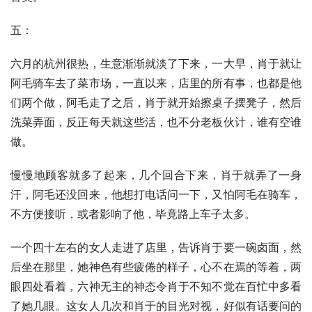
五：
六月的杭州很热，生意渐渐就淡了下来，一大早，肖于就让
阿毛骑车去了菜市场，一直以来，店里的所有事，也都是他
们两个做，阿毛走了之后，肖于就开始擦桌子摆凳子，然后
洗菜弄面，反正每天就这些活，也不分老板伙计，谁有空谁
做。
慢慢地顾客就多了起来，几个回合下来，肖于就弄了一身
汗，阿毛还没回来，他想打电话问一下，又怕阿毛在骑车，
不方便接听，或者影响了他，毕竟路上车子太多。
一个四十左右的女人走进了店里，告诉肖于要一碗卤面，然
后坐在那里，她神色有些疲倦的样子，心不在焉的等着，两
眼四处看着，六神无主的神态令肖于不知不觉在百忙中多看
了她几眼。这女人几次和肖于的目光对视，好似有话要问的