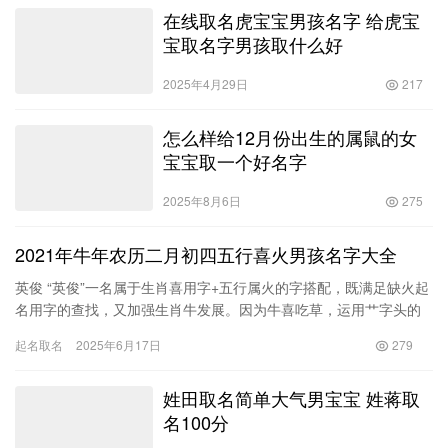
在线取名虎宝宝男孩名字 给虎宝
宝取名字男孩取什么好
2025年4月29日
217
怎么样给12月份出生的属鼠的女
宝宝取一个好名字
2025年8月6日
275
2021年牛年农历二月初四五行喜火男孩名字大全
英俊 “英俊”一名属于生肖喜用字+五行属火的字搭配，既满足缺火起
名用字的查找，又加强生肖牛发展。因为牛喜吃草，运用艹字头的
字起名，意为衣食无忧。所以&ldq…
起名取名
2025年6月17日
279
姓田取名简单大气男宝宝 姓蒋取
名100分