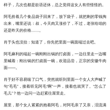
样子，几次也都是欲语还休，总之觉得这女人有些怪怪的。
阿毛拎着几个食品袋子回来了，放下袋子，就把剩的零钱掏
出来，嘴里还说：叔，今天肉又涨价了，不过，老张给咱的
还是昨天的价格……。
肖于头也没抬：知道了，你先把里面一碗面端过去吧。
阿毛麻利的端起一碗刚刚出锅的
打卤面
，一边往里走一边嘴
里喊着：刚出锅的打卤面一碗，欢迎品尝，正宗的安徽牛肉
面——。
肖于好不容易喘了口气，突然就听到里面一个女人大声喊了
句“毛毛”，接着听见阿毛“啊”一声，接着也就哭了。“怎么了
毛儿”？他一边问一边赶紧往屋里走。
屋里，那个女人紧紧的抱着阿毛，对阿毛亲了又亲，泪流满