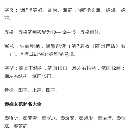
字义：“雅”指美好、高尚、雅静；“娴”指文雅、娴淑、娴
丽。
五格：五格笔画搭配为10—12—15，五格俱佳。
寓意：生而明艳，娴雅能诗（清?袁枚《随园诗话》卷
一）”。具有成语“举止娴雅”的意境。
字型：秦上下结构，笔画10画；雅左右结构，笔画12画；
娴左右结构，笔画15画。
音律：阳平、上声、阳平。
秦姓女孩起名大全 
秦语昕、秦若雪、秦寒冰、秦逸安、秦越彤、秦语琦、秦佳
蕊、秦芷静