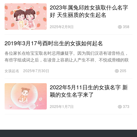
2023年属兔邱姓女孩取什么名字
好 天生丽质的女生起名
2025年2月9日
358
2019年3月17号酉时出生的女孩如何起名
各位家长在给宝宝取名时忌用嫌疑字。因为我们汉语有谐音特点，
有些字组成词之后，在读音上容易让人产生不祥、不悦或滑稽的联
想。如：方思（方死）、吴清（无情）、苟雄（狗熊）、胡立（狐
女孩起名
2025年7月30日
205
狸）等…
2022年5月11日生的女孩名字 新
颖的女生名字来了
2025年1月7日
373