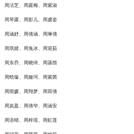
周洁芝、周庭梅、周紫淑
周琴露、周影儿、周虞姿
周涵妤、周倩涵、周琳倩
周琪婧、周兔冰、周迎茹
周东乔、周晓绮、周菡惜
周晗璇、周娅珂、周紫茜
周雨媛、周翔梦、周荷倩
周岚盈、周倩华、周涵安
周语晴、周梓瑶、周虹莲