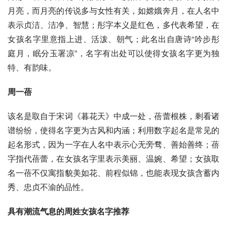
月亮，而月亮的传说多与女性有关，如嫦娥奔月，在人名中
表示贞洁、洁净、智慧；彤字本义是红色，多代表希望，在
女孩名字里意指上进、活泼、朝气；此名出自唐诗“吟步彤
庭月，眠分玉署凉”，名字有出处可以使得女孩名字更为独
特、有韵味。
周一蓓
该名是取自于宋词《暮花天》中成一处，蓓蕾根株，剩看诸
谱纷纷，使得名字更为古风和内涵；利用数字起名是常见的
起名形式，因为一字在人名中表示心无旁骛、善始善终；蓓
字指代蓓蕾，在女孩名字里表示美丽、温婉、希望；女孩取
名一蓓不仅寓指貌美如花、前程似锦，也能表现女孩含蓄内
秀、忠贞不渝的品性。
具有潮流气息的周姓女孩名字推荐