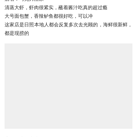
清蒸大虾
，虾肉很紧实，蘸着酱汁吃真的超过瘾
大号
面包蟹
，香辣鲈鱼都很好吃，可以冲
这家店是
日照
本地人都会反复多次去光顾的，海鲜很新鲜，
都是现捞的