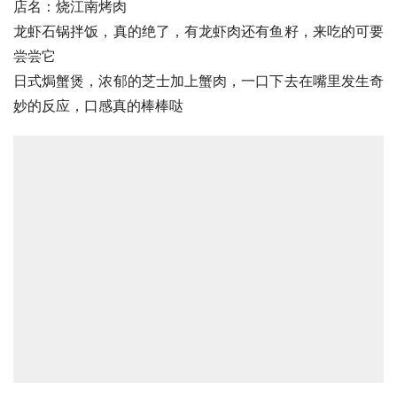
店名：烧江南烤肉
龙虾石锅拌饭，真的绝了，有龙虾肉还有
鱼籽
，来吃的可要
尝尝它
日式焗蟹煲，浓郁的芝士加上蟹肉，一口下去在嘴里发生奇
妙的反应，口感真的棒棒哒