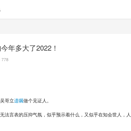
名
今年多大了2022！
 778
吴哥
立
遗嘱
做个见证人。
无法言表的压抑气氛，似乎预示着什么，又似乎在知会世人，人