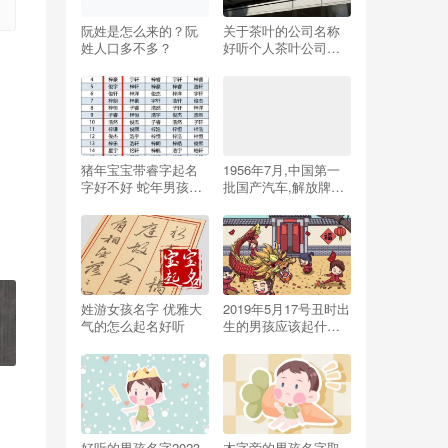
阮姓是怎么来的？阮
关于茶叶的公司名称
姓人口多不多？
好听个人茶叶公司起
名大全集
猪年宝宝带睿字起名
1956年7月,中国第一
字好不好 蛇年男孩名
批国产汽车,解放牌载
字专用
重汽车1956年7月,中
国第一批国产汽车,解
放牌载重汽车ca10!
姓游女孩名字 优雅大
2019年5月17号丑时出
气的怎么起名好听
生的男孩应该起什么
样的名字
好听的男孩名字2023
木字旁的男孩名字取