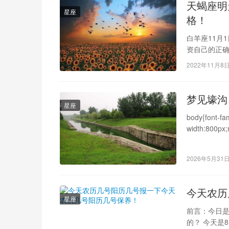
天蝎座明
星座
格！
白羊座11月
资自己的正确
2022年11月8
梦见壕沟
星座
body{font-fa
width:800px;
2026年5月31
今天农历
星座
前言：今日是
的？ 今天是