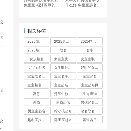
兔宝宝 福泽深厚的男
什么好 牛宝宝起名精
孩名字
选
投
相关标签
0
2025怎么起名
2025男孩取名大全
2025蛇宝宝取名
2025蛇宝宝取名字大全
取名
名字
女孩起名
女宝宝优雅的名字
女宝宝取名大全
女宝宝起名
女生取什么名字
好听的女孩名字2025年蛇宝宝取名
宝宝取名字生辰八字起名
宝宝名字大全男孩
宝宝起名
宝宝起名取名字
宝宝起名大全
宝宝起名网
0
寓意
楚辞中惊艳的男孩名字
生肖查询
男孩
男孩起名
男孩起名用字
男宝宝起名
给小孩起名
起名取名大全怎么起
起名字技巧与方法
陈宝宝起名
黄道吉日
说
我