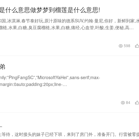
是什么意思做梦梦到榴莲是什么意思!
国,冰淇淋,春节泰好玩,原汁原味的德系SUV,约翰·曼尼,你好，新鲜到家,
榴梿,水果,白糖,臭豆腐榴梿,水果,白糖,痛经,心血管,叶酸,生姜,便秘,高…
日
598
弟
mily:”PingFangSC”,”MicrosoftYaHei”,sans-serif;max-
margin:0auto;padding:20px;line-
lor:#333;}h1{color:#1a1a1a;font-si
日
84
_
上等待，这时接头的妹子已经下班，来到了房门外，准备开门。行雷被零