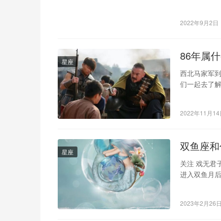
国重要的祭
2022年9月2日
86年属
星座
西北马家军
们一起去了解
当时中央红
2022年11月1
双鱼座和
星座
关注 戏无君
进入双鱼月
下，感情会
2023年2月26