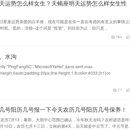
天运势怎么样女生？天蝎座明天运势怎么样女生性
1日星座运势亲爱的白羊座，现在可能是在你一直在考虑的有意义的事情上
时机。是的，没错–这个词是 "投资"。到目前为止，你只是…
日
784
、水沟
mily:”PingFangSC”,”MicrosoftYaHei”,sans-serif;max-
margin:0auto;padding:20px;line-height:1.8;color:#333;}h1{co
日
77
几号阳历几号报一下今天农历几号阳历几号保养！
农历7月13，暴雨、大雨中心范围已确认，今年秋天冷吗？农村谚语是咋
8月10日，农历七月十三日，立秋的第4天，后天就是中元节了。中元节是