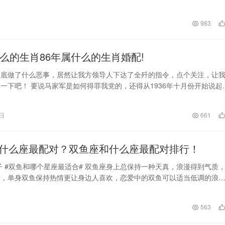
祖的日子…
983
什么的生肖86年属什么的生肖婚配!
到底做了什么恶事，居然让我方领导人下达了全歼的指令，点个关注，让
一下吧！ 要说马家军是如何得罪我党的，还得从1936年十月份开始说起
军的西路军正…
4日
661
什么座最配对？双鱼座和什么座最配对排行！
子 #双鱼和哪个星座最适合# 双鱼座身上总保持一种天真，浪漫得到气质
后，单身双鱼保持热情更让身边人喜欢，恋爱中的双鱼可以适当低调的浪
不错的进展。…
日
563