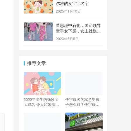
尔雅的女宝宝名字
2025年1月10日
董思瑾中石化，国企领导
牵手女下属，女主社媒晒
钻戒，奢侈品众多还要买
2023年6月8日
保险箱
推荐文章
2022年出生的钱姓宝
任字取名的寓意男孩
宝取名 令人印象深刻
子怎么取？任字取名
的宝宝名字
男孩有寓意！