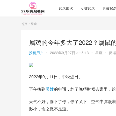
起名取名
女孩起名
男孩起
首页
星座
属鸡的今年多大了2022？属鼠的
投稿用户
•
2022年9月27日 am5:13
•
星座
•
阅读
2022年9月11日，中秋翌日。
下午接到
吴嫂
的电话，约了晚些时候去家里，给
天气不好，雨下了停，停了又下，空气中弥漫着
渺小，命之微不足道。