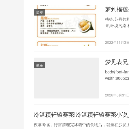
梦到榴莲
星座
榴梿,苏丹共和
果,环境污染 
2022年11月3
梦见表兄
星座
body{font-fa
width:800px;
height:1.8;co
2026年5月31
冷湛颖轩辕赛荛!冷湛颖轩辕赛荛小说
夜幕降临，行雷清理完冰箱中的食物后，就坐在沙发