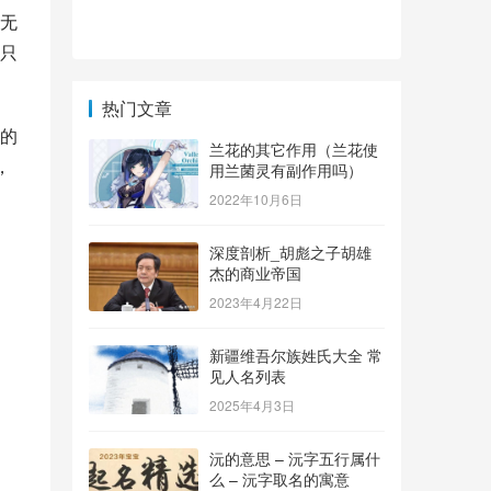
无
只
热门文章
的
兰花的其它作用（兰花使
，
用兰菌灵有副作用吗）
2022年10月6日
深度剖析_胡彪之子胡雄
杰的商业帝国
2023年4月22日
新疆维吾尔族姓氏大全 常
见人名列表
2025年4月3日
沅的意思 – 沅字五行属什
么 – 沅字取名的寓意