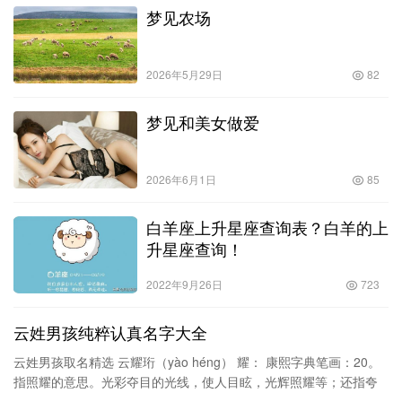
梦见农场
2026年5月29日
82
梦见和美女做爱
2026年6月1日
85
白羊座上升星座查询表？白羊的上
升星座查询！
2022年9月26日
723
云姓男孩纯粹认真名字大全
云姓男孩取名精选 云耀珩（yào héng） 耀： 康熙字典笔画：20。
指照耀的意思。光彩夺目的光线，使人目眩，光辉照耀等；还指夸
耀、显耀或炫耀。用于人…