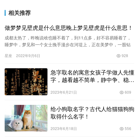
相关推荐
做梦梦见壁虎是什么意思晚上梦见壁虎是什么意思！
成都太热了，昨晚说啥也睡不着了，到11点多，好不容易睡着了，
睡梦中，梦见和一个女士挽手漫步在河堤上，正在美梦中，一股钻
心的刺痒把我弄醒，起来一看，胳膊上起了几个大包，这该死的蚊
星座
2022年9月6日
928
子。…
急字取名的寓意女孩子学做人先懂
字，越看越不简单，静中争、稳有
急、忙存亡、忍藏刀
2023年6月21日
609
给小狗取名字？古代人给猫猫狗狗
取得什么名字！
2023年6月18日
556