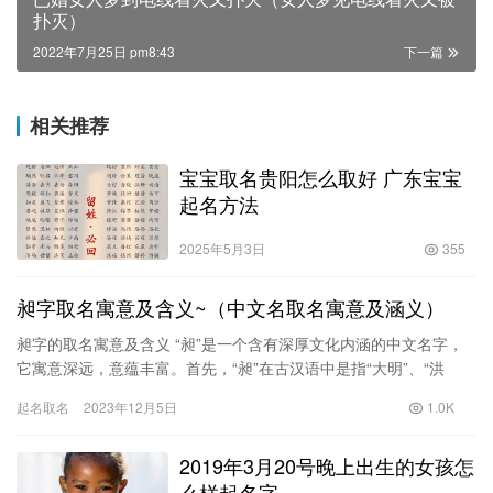
扑灭）
2022年7月25日 pm8:43
下一篇
相关推荐
宝宝取名贵阳怎么取好 广东宝宝
起名方法
2025年5月3日
355
昶字取名寓意及含义~（中文名取名寓意及涵义）
昶字的取名寓意及含义 “昶”是一个含有深厚文化内涵的中文名字，
它寓意深远，意蕴丰富。首先，“昶”在古汉语中是指“大明”、“洪
荒”，它蕴含了对大宇宙的敬仰和追求，同时也寄托了人们对未…
起名取名
2023年12月5日
1.0K
2019年3月20号晚上出生的女孩怎
么样起名字