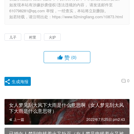
如发现本站有涉嫌抄袭侵权/违法违规的内容， 请发送邮件至
610798281@qq.com 举报，一经查实，本站将立刻删除。
如若转载，请注明出处：https://www.52mingliang.com/10873.html
儿子
村里
火炉
赞
(0)
0
生成海报
女人梦见刮大风下大雨是什么意思啊（女人梦见刮大风
下大雨是什么意思呀）
上一篇
2022年7月25日 pm2:43
已婚女人梦到电线着火又扑灭（女人梦见电线着火又被