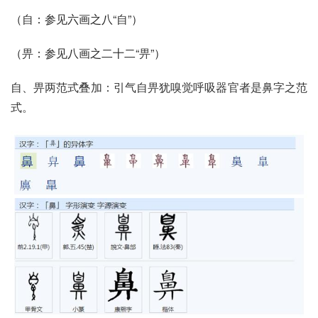
（
自
：参见六画之八“
自
”）
（
畀
：参见八画之二十二“
畀
”）
自、畀两范式叠加：引气自畀犹嗅觉呼吸器官者是鼻字之范
式。