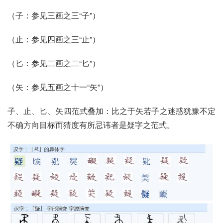
（
子
：参见三
画
之三“
子
”）
（
止
：参见四
画
之三“
止
”）
（
匕
：参见二
画之二
“
匕
”）
（
矢
：参见五画之十一“
矢
”）
子、止、匕、矢四范式叠加：比之于矢若子之迷惑犹豫不定
不确方向目标而猜度有所忌讳者是疑字之范式。