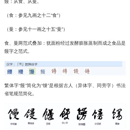
饅：从食、从曼。
（
食
：参见九画之十二“
食
”）
（
曼
：参见十一画之十五“
曼
”）
食、曼两范式叠加：犹面粉经过发酵膨胀蒸制而成之食品是
饅字之范式。
繁体字“饅”简化为“馒”是根据古人（异体字、同旁字）书法
省笔规范简化。