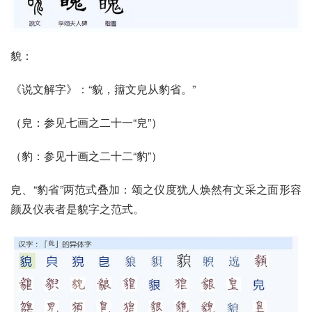
貌：
《说文解字》：“貌，籒文皃从豹省。”
（
皃
：参见七画之二十一“
皃
”）
（
豹
：参见十画之二十二“
豹
”）
皃、“豹省”两范式叠加：颂之仪度犹人焕然有文采之面形容
颜及仪表者是貌字之范式。