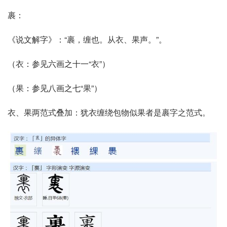
裹：
《说文解字》：“
裹，缠也。从衣、果声。
”。
（
衣
：参见六画之十一“
衣
”）
（
果
：参见八画之七“
果
”）
衣、果两范式叠加：犹衣缠绕包物似果者是裹字之范式。