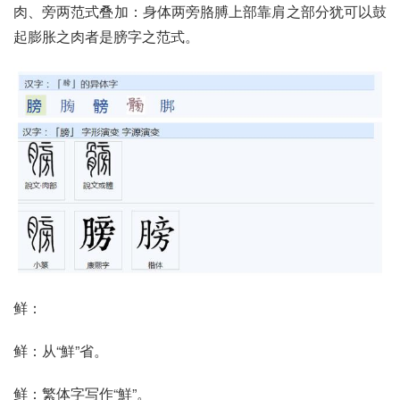
肉、旁两范式叠加：身体两旁胳膊上部靠肩之部分犹可以鼓
起膨胀之肉者是膀字之范式。
鲜：
鲜：从“鮮”省。
鲜：繁体字写作“鮮”。