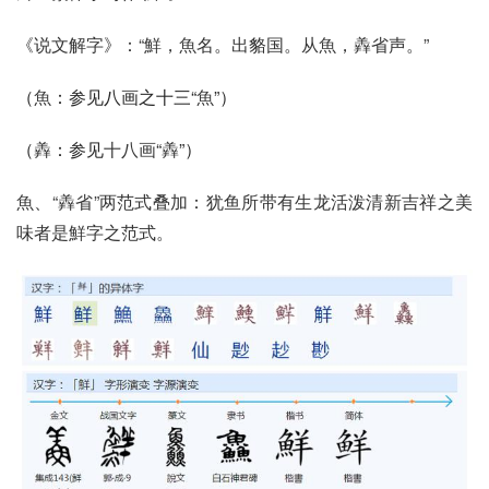
《说文解字》：“鮮，魚名。出貉国。从魚，羴省声。”
（
魚
：参见八画之十三“
魚
”）
（
羴
：参见
十八画
“
羴
”）
魚、“羴省”两范式叠加：犹鱼所带有生龙活泼清新吉祥之美
味者是鮮字之范式。