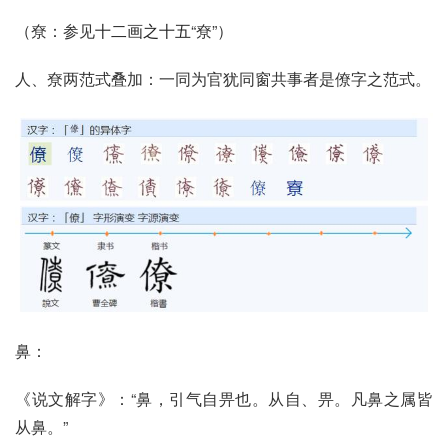
（尞：参见
十二画之十五
“尞”）
人、尞两范式叠加：一同为官犹同窗共事者是僚字之范式。
鼻：
《说文解字》：“鼻，引气自畀也。从自、畀。凡鼻之属皆
从鼻。”