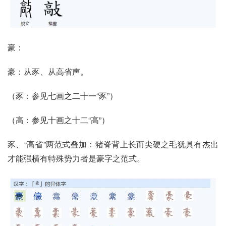
豪：
豪：从豕、从高省声。
（
豕：参见
七画之二十一
“豕”
）
（
高
：参见十画之十二“
高
”）
豕、“高省”两范式叠加：猪脊背上长而尖硬之毛犹具有杰出
才能强横有特殊势力者是豪字之范式。