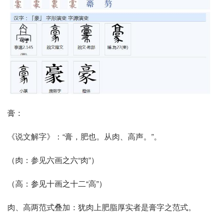
膏：
《说文解字》：“膏，肥也。从肉、高声。”。
（
肉：参见
六
画
之六
“肉”
）
（
高
：参见十画之十二“
高
”）
肉、高两范式叠加：犹肉上肥脂厚实者是膏字之范式。