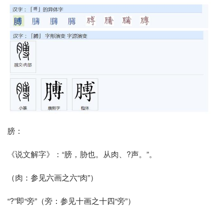
膀：
《说文解字》：“膀，胁也。从肉、?声。”。
（
肉
：参见六
画
之六“
肉
”）
“
?
”即“
旁
”（
旁
：参见十画之十四“
旁
”）