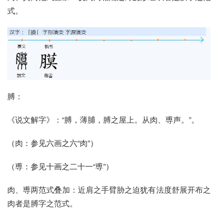
式。
膊：
《说文解字》：“膊，薄脯，膊之屋上。从肉、尃声。”。
（
肉
：参见六
画
之六“
肉
”）
（
尃
：参见十画之二十一“
尃
”）
肉、尃两范式叠加：近肩之手臂胁之迫犹有法度舒展开布之
肉者是膊字之范式。