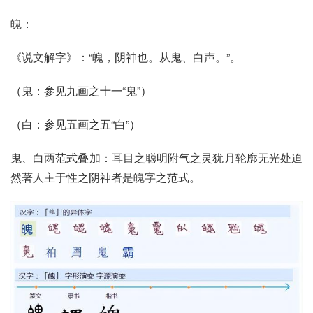
魄：
《说文解字》：“魄，阴神也。从鬼、白声。”。
（
鬼
：参见九画之十一“
鬼
”）
（
白
：参见五
画
之五“
白
”）
鬼、白两范式叠加：耳目之聪明附气之灵犹月轮廓无光处迫
然著人主于性之阴神者是魄字之范式。