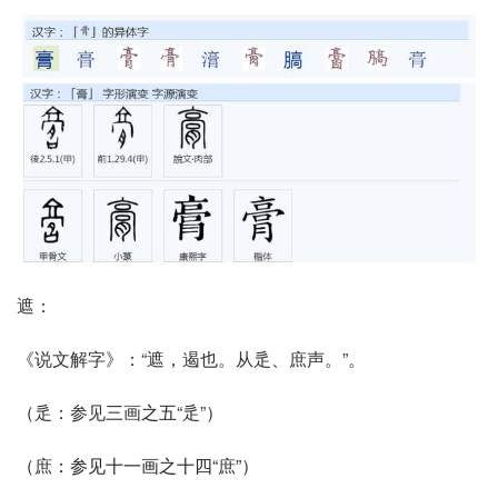
遮：
《说文解字》：“遮，遏也。从辵、庶声。”。
（
辵：参见
三
画
之五
“辵”
）
（
庶
：参见十一画之十四“
庶
”）