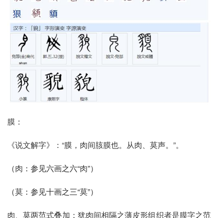
膜：
《说文解字》：“膜，肉间胲膜也。从肉、莫声。”。
（
肉
：参见六
画
之六“
肉
”）
（
莫
：参见十画之三“
莫
”）
肉、莫两范式叠加：犹肉间相隔之薄皮形组织者是膜字之范