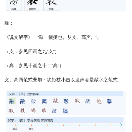
敲：
《说文解字》：“
敲，横擿也。从攴、高声。
”。
（
攴
：参见四
画
之九“
攴
”）
（
高
：参见十画之十二“
高
”）
攴、高两范式叠加：犹短杖小击以发声者是敲字之范式。