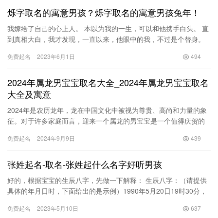
烁字取名的寓意男孩？烁字取名的寓意男孩兔年！
我嫁给了自己的心上人。 本以为我的一生，可以和他携手白头。 直
到真相大白，我才发现，一直以来，他眼中的我，不过是个替身。
八岁那年，父亲母亲摔断了我的腿。 我好恨。 如今，我十八岁…
免费起名
2023年6月1日
494
2024年属龙男宝宝取名大全_2024年属龙男宝宝取名
大全及寓意
2024年是农历龙年，龙在中国文化中被视为尊贵、高尚和力量的象
征。对于许多家庭而言，迎来一个属龙的男宝宝是一个值得庆贺的
时刻。在这个特别的年份里，许多父母都会为自己的孩子选择一个
免费起名
2024年9月9日
439
合…
张姓起名-取名-张姓起什么名字好听男孩
好的，根据宝宝的生辰八字，先做一下解释： 生辰八字：（请提供
具体的年月日时，下面给出的是示例）1990年5月20日19时30分，
男 公历：1990年5月20日19时30分农历：庚午…
免费起名
2023年5月10日
637