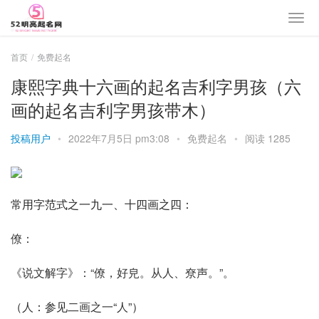
首页
免费起名
康熙字典十六画的起名吉利字男孩（六
画的起名吉利字男孩带木）
投稿用户
•
2022年7月5日 pm3:08
•
免费起名
•
阅读 1285
常用字范式之一九一、十四画之四：
僚：
《
说文解字
》：“僚，好皃。从人、尞声。”。
（
人
：参见二
画之一
“
人
”）