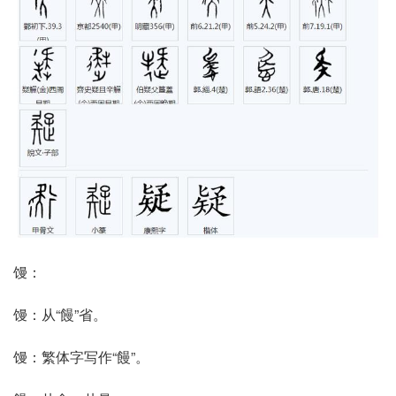
馒：
馒：从“饅”省。
馒：繁体字写作“饅”。