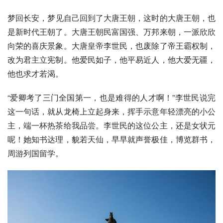
梦回
长安
，梦见自己回到了大唐王朝，这时的大唐王朝，也
是新时代王朝了。大唐王朝民富国强、万邦来朝，一派欣欣
向荣的喜庆景象。大唐皇帝
李世民
，也废除了帝王霸权制，
改为
君主立宪制
。他爱民如子，他平易近人，他大爱无疆，
他也求才若渴。
“爱卿考了三门全国第一，也是难得的人才啊！”李世民说完
这一句话，就从龙椅上立起身来，挥手示意年轻漂亮的小公
主，端一杯热茶给我品尝。李世民的这位公主，还是女状元
呢！她知书达理，貌若天仙，早早就声誉极佳，博览群书，
周游列国留学。