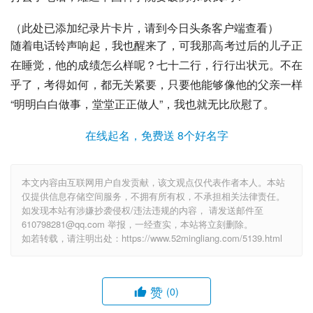
（此处已添加纪录片卡片，请到今日头条客户端查看）
随着电话铃声响起，我也醒来了，可我那高考过后的儿子正
在睡觉，他的成绩怎么样呢？七十二行，行行出状元。不在
乎了，考得如何，都无关紧要，只要他能够像他的父亲一样
“明明白白做事，堂堂正正做人”，我也就无比欣慰了。
在线起名，免费送 8个好名字
本文内容由互联网用户自发贡献，该文观点仅代表作者本人。本站
仅提供信息存储空间服务，不拥有所有权，不承担相关法律责任。
如发现本站有涉嫌抄袭侵权/违法违规的内容， 请发送邮件至
610798281@qq.com 举报，一经查实，本站将立刻删除。
如若转载，请注明出处：https://www.52mingliang.com/5139.html
赞
(0)