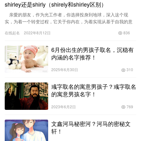
shirley还是shirly（shirely和shirley区别）
亲愛的朋友，作为光工作者，你选择投身到地球，深入这个现
实，为着一个转变过程，它关于你内在，为着实现从基于自我的意
识（小我）转变到基于心灵的意识（大我/神我）。你将经历一个扩
在线起名
2022年8月12日
836
张、释…
6月份出生的男孩子取名，沉稳有
内涵的名字推荐！
2025年6月30日
310
彧字取名的寓意男孩子？彧字取名
的寓意男孩名字！
2023年6月2日
769
文鑫河马秘密河？河马的密秘文
轩！