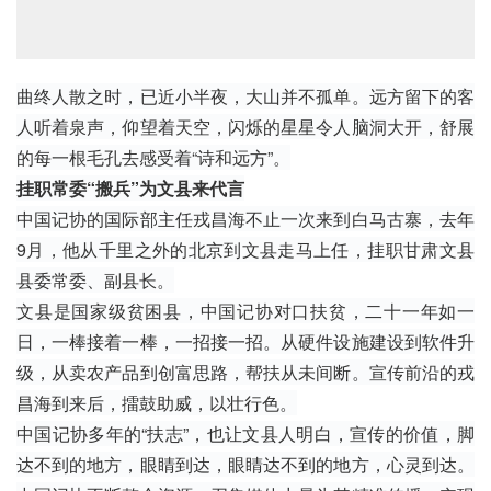
曲终人散之时，已近小半夜，大山并不孤单。远方留下的客
人听着泉声，仰望着天空，闪烁的星星令人脑洞大开，舒展
的每一根毛孔去感受着“诗和远方”。
挂职常委“搬兵”为文县来代言
中国记协
的国际部主任戎昌海不止一次来到白马古寨，去年
9月，他从千里之外的北京到文县走马上任，挂职甘肃文县
县委常委、副县长。
文县是国家级贫困县，中国记协对口扶贫，二十一年如一
日，一棒接着一棒，一招接一招。从硬件设施建设到软件升
级，从卖农产品到创富思路，帮扶从未间断。宣传前沿的戎
昌海到来后，擂鼓助威，以壮行色。
中国记协多年的“扶志”，也让文县人明白，宣传的价值，脚
达不到的地方，眼睛到达，眼睛达不到的地方，心灵到达。