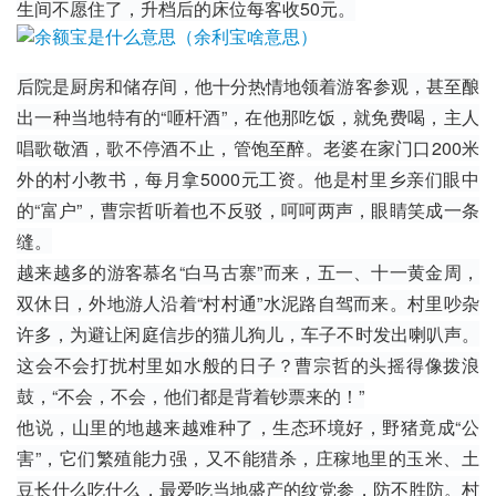
生间不愿住了，升档后的床位每客收50元。
后院是厨房和储存间，他十分热情地领着游客参观，甚至酿
出一种当地特有的“咂杆酒”，在他那吃饭，就免费喝，主人
唱歌敬酒，歌不停酒不止，管饱至醉。老婆在家门口200米
外的村小教书，每月拿5000元工资。他是村里乡亲们眼中
的“富户”，曹宗哲听着也不反驳，呵呵两声，眼睛笑成一条
缝。
越来越多的游客慕名“白马古寨”而来，五一、十一黄金周，
双休日，外地游人沿着“村村通”水泥路自驾而来。村里吵杂
许多，为避让闲庭信步的猫儿狗儿，车子不时发出喇叭声。
这会不会打扰村里如水般的日子？曹宗哲的头摇得像
拨浪
鼓
，“不会，不会，他们都是背着钞票来的！”
他说，山里的地越来越难种了，生态环境好，野猪竟成“公
害”，它们繁殖能力强，又不能猎杀，庄稼地里的玉米、土
豆长什么吃什么，最爱吃当地盛产的纹党参，防不胜防。村