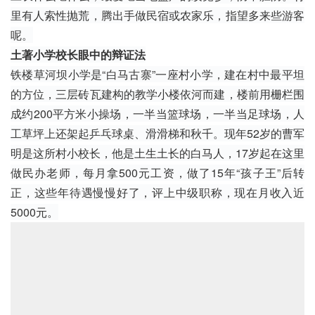
里有人索性抛荒，腾出手做
民宿
或农家乐，指望多来些游客
呢。
土著小学校长眼中的辩证法
铁楼草河坝小学是“白马古寨”一座村小学，建在村中最平坦
的方位，三层砖瓦建构的教学小楼依河而建，楼前用栅栏围
成约200平方米小操场，一半当篮球场，一半当足球场，人
工草坪上还架起乒乓球桌、滑滑梯和秋千。现年52岁的曹军
明是这所村小校长，他是土生土长的
白马人
，17岁起在这里
做民办老师，每月拿500元工资，做了15年“孩子王”后转
正，这些年待遇慢慢好了，评上中级职称，现在月收入近
5000元。