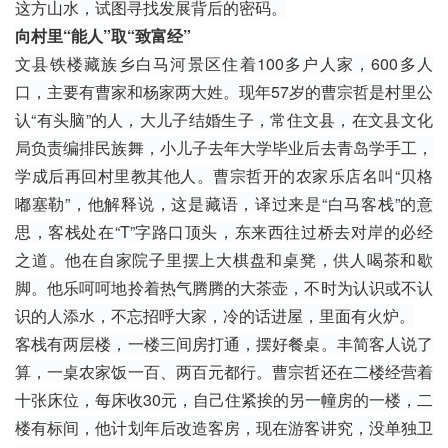
这方山水，试图寻找发展背后的密码。
向村里“能人”取“致富经”
文县铁楼藏族乡白马河景区住着100多户人家，600多人
口，主要有曹家和杨家两大姓。现年57岁的曹宗哲是村里公
认“有头脑”的人，大儿子结婚生子，常住文县，在文县文化
局负责编排民族舞，小儿子去年大学毕业后去青岛学手工，
学成后再回村里教其他人。曹宗哲开的农家乐店名叫“贝格
嘟塞勒”，他解释说，这是藏语，译过来是“白马客栈”的意
思，客栈处在“T”字路口顶头，东来西往过桥去对岸的必经
之道。他在自家院子里摆上大棋盘和桌凳，供人喝茶和歇
脚。他乐呵呵地拎着热气腾腾的大茶壶，不时为认识或不认
识的人添水，不忘招呼大家，冷的话进屋，里面有火炉。
客栈有两层楼，一楼三间房打通，摆好
餐桌
。丰简客人说了
算，一桌农家饭一百、两百元都行。曹宗哲还在二楼经营着
十张床位，每床收30元，自己住紧挨的另一幢房的一楼，二
楼有标间，他计划年后改造客房，现在游客讲究，没单独卫