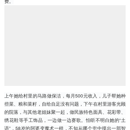
费。
上午她给村里的马路做保洁，每月500元收入，儿子帮她种
些菜、粮和
菜籽
，自给自足没有问题，下午在村里游客光顾
的院落，与其他老姐妹聚一起，做民族特色面具、花彩带、
绣花鞋
等手工饰品，一边做一边赛歌。怕听不明白她的“土
语”，58岁的阿婆变魔术一样，不知从哪个兜中摸出一部智