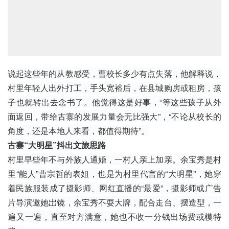
说起这些年的从教感受，曹校长多少有点失落，他解释说，
村里年轻人出外打工，手头宽裕后，在县城购房或租房，孩
子也就转出去念书了。他觉得这是好事，“等这些孩子从外
面返回，带给古寨的发展力量会无比强大”，“不论从校长的
角度，还是本地人来看，都值得期待”。
古寨“大明星”抖出文旅思路
村里早些年不与外族人通婚，一村人亲上加亲。余宝秀是村
里“能人”曹宗哲的表姐，也是为村里代言的“大明星”，她穿
着民族服装成了摄影师、网红直播的“最爱”，摄影师或广告
片导演邀她岀镜，余宝秀不耍大牌，配合走台、摆造型，一
遍又一遍，直至对方满意，她也不收一分钱出场费或模特