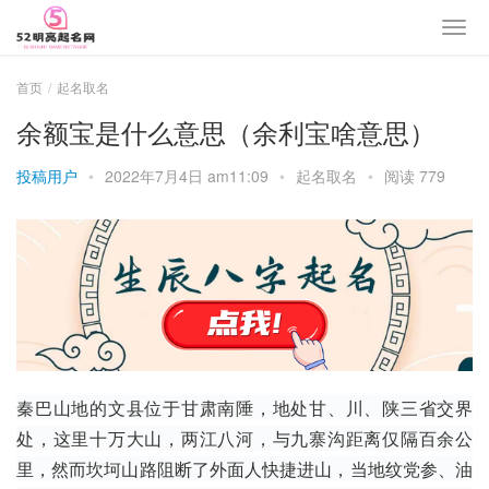
首页
起名取名
余额宝是什么意思（余利宝啥意思）
投稿用户
•
2022年7月4日 am11:09
•
起名取名
•
阅读 779
秦巴
山地的
文县
位于甘肃南陲，地处甘、川、陕三省交界
处，这里十万大山，两江八河，与
九寨沟
距离仅隔百余公
里，然而坎坷山路阻断了外面人快捷进山，当地纹党参、
油