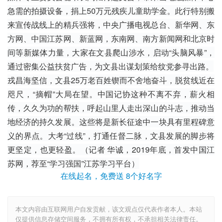
急需的拍摄设备，捐上50万元残疾儿童助学金。此行特别搬
来宣传战线上的精兵强将，
中央广播电视总台
、
新华网
、东
方网、中国江苏网、新蓝网，东南网、
南方新闻网
和北京时
间等新媒体力量，大家在文县爬山涉水，启动“头脑风暴”，
通过密集公益扶贫广告，为文县出谋划策给纹党参寻出路。
戎昌海坚信，文县25万老百姓锲而不舍地奋斗，
脱贫
线近在
咫尺，“摘帽”大局在望。中国记协这种不离不弃，薪火相
传，久久为功的帮扶，呼起山里人走出深山的斗志，推动当
地经济的持久发展。这些将是新
长征
途中一块具有里程碑意
义的界点。大考“过线”，
打通任督二脉
，文县发展的脚步将
更坚定，也更轻盈。（记者 华诚，2019年底，首发中国江
苏网，荐至“学习强国”江苏学习平台）
在线起名，免费送 8个好名字
本文内容由互联网用户自发贡献，该文观点仅代表作者本人。本站
仅提供信息存储空间服务，不拥有所有权，不承担相关法律责任。