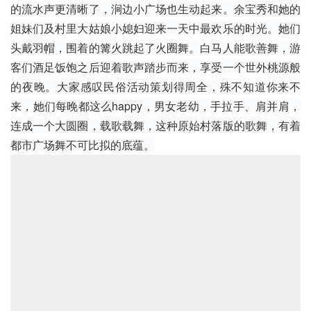
的流水声更清晰了，涧边小广场也生动起来。余宝秀和她的
姐妹们及村里大姑娘小媳妇迎来一天中最欢乐的时光。她们
头戴羽帽，围着的篝火跳起了
火圈舞
。白马人能歌善舞，游
客们酒足饭饱之后迎着歌声踏步而来，享受一个世外桃源般
的夜晚。大家感叹民俗活动策划得周全，殊不知道你来不
来，她们每晚都这么happy，男女老幼，手拉手、肩并肩，
连成一个大圆圈，载歌载舞，这种原始村落版的歌舞，有着
都市广场舞不可比拟的底蕴。