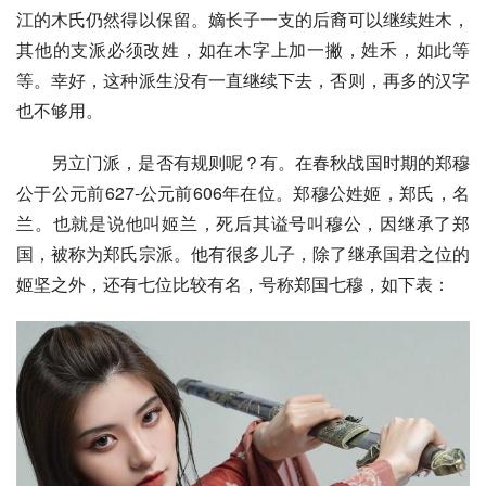
江的木氏仍然得以保留。嫡长子一支的后裔可以继续姓木，
其他的支派必须改姓，如在木字上加一撇，姓禾，如此等
等。幸好，这种派生没有一直继续下去，否则，再多的汉字
也不够用。
另立门派，是否有规则呢？有。在春秋战国时期的
郑穆
公
于公元前627-公元前606年在位。郑穆公姓姬，郑氏，名
兰。也就是说他叫姬兰，死后其谥号叫穆公，因继承了
郑
国
，被称为郑氏宗派。他有很多儿子，除了继承国君之位的
姬坚之外，还有七位比较有名，号称郑国七穆，如下表：