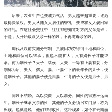
后来，农业生产也变成力气活，男人越来越重要，逐渐
取得决策权。男人从随女人居住的昏礼，变成将女人娶回家
的聘礼。在这社会交往中，往往都想知道对方的父亲是谁，
于是，人开始取跟父亲一样的姓，不再随母亲的姓。
周代
及以前实施
分封制
，贵族因功劳得到土地和爵位。
土地和爵位可以继承，但也不能扩大，只有嫡长子才能继
承。何为嫡长子？天子、诸侯、大夫、士等有正妻有妾，分
别称为后、夫人、孺人、妻。正妻生下的最年长的儿子，便
是嫡长子。其他的妻子便是庶妻，生育的子女便是庶子、庶
女。
同姓不结婚。鸟以类聚，人以群分。同姓的宗族应运而
生。嫡长子继承父亲的姓，其他的子女必须另立门派，称为
氏族。也就是说，他们都得改姓。这种现象，如今在云南丽