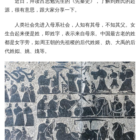
近日，拜读
吕思勉
先生的《
先秦史
》，了解到姓氏的起
源，很有意思，跟大家分享一下。
人类社会先进入母系社会，人知有其母，不知其父。女
生合起来便是姓，即姓字，表示来自母亲。中国最古老的姓
都是女字旁，如
周王朝
的先祖稷的后代姓姬、妫、
大禹
的后
代姓姒、姚、媿等。