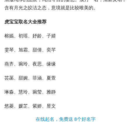
含有月光之皎洁之态，意境就是比较唯美的。
虎宝宝取名大全推荐
榕嫣、初瑶、妤龄、子婧
雯琴、旭霜、甜倩、奕芊
燕齐、琬玲、夜思、缘缘
芸菡、甜婉、菲涵、夏萱
琳淼、慧玲、琬莹、雅静
悠菱、媛芷、紫娇、昱文
在线起名，免费送 8个好名字