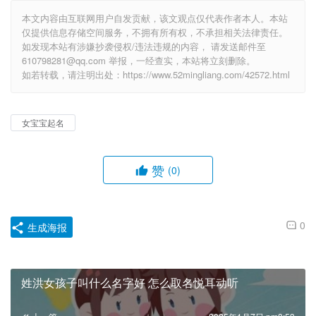
本文内容由互联网用户自发贡献，该文观点仅代表作者本人。本站
仅提供信息存储空间服务，不拥有所有权，不承担相关法律责任。
如发现本站有涉嫌抄袭侵权/违法违规的内容， 请发送邮件至
610798281@qq.com 举报，一经查实，本站将立刻删除。
如若转载，请注明出处：https://www.52mingliang.com/42572.html
女宝宝起名
赞
(0)
0
生成海报
姓洪女孩子叫什么名字好 怎么取名悦耳动听