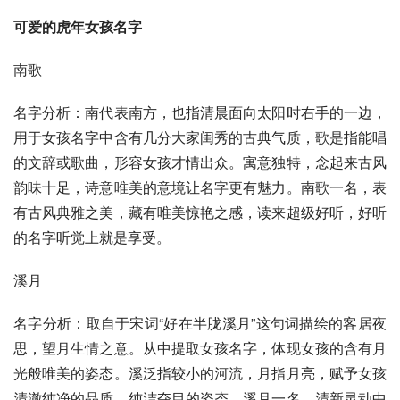
可爱的虎年女孩名字
南歌
名字分析：南代表南方，也指清晨面向太阳时右手的一边，
用于女孩名字中含有几分大家闺秀的古典气质，歌是指能唱
的文辞或歌曲，形容女孩才情出众。寓意独特，念起来古风
韵味十足，诗意唯美的意境让名字更有魅力。南歌一名，表
有古风典雅之美，藏有唯美惊艳之感，读来超级好听，好听
的名字听觉上就是享受。
溪月
名字分析：取自于宋词“好在半胧溪月”这句词描绘的客居夜
思，望月生情之意。从中提取女孩名字，体现女孩的含有月
光般唯美的姿态。溪泛指较小的河流，月指月亮，赋予女孩
清澈纯净的品质，纯洁夺目的姿态。溪月一名，清新灵动中