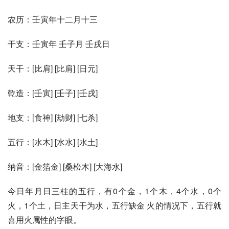
农历：壬寅年十二月十三
干支：壬寅年 壬子月 壬戌日
天干：[比肩] [比肩] [日元]
乾造：[壬寅] [壬子] [壬戌]
地支：[食神] [劫财] [七杀]
五行：[水木] [水水] [水土]
纳音：[金箔金] [桑松木] [大海水]
今日年月日三柱的五行，有0个金，1个木，4个水，0个
火，1个土，日主天干为水，五行缺金 火的情况下，五行就
喜用火属性的字眼。