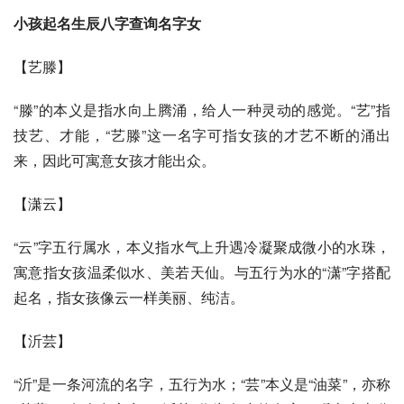
小孩起名生辰八字查询名字女
【艺滕】
“滕”的本义是指水向上腾涌，给人一种灵动的感觉。“艺”指
技艺、才能，“艺滕”这一名字可指女孩的才艺不断的涌出
来，因此可寓意女孩才能出众。
【潇云】
“云”字五行属水，本义指水气上升遇冷凝聚成微小的水珠，
寓意指女孩温柔似水、美若天仙。与五行为水的“潇”字搭配
起名，指女孩像云一样美丽、纯洁。
【沂芸】
“沂”是一条河流的名字，五行为水；“芸”本义是“油菜”，亦称