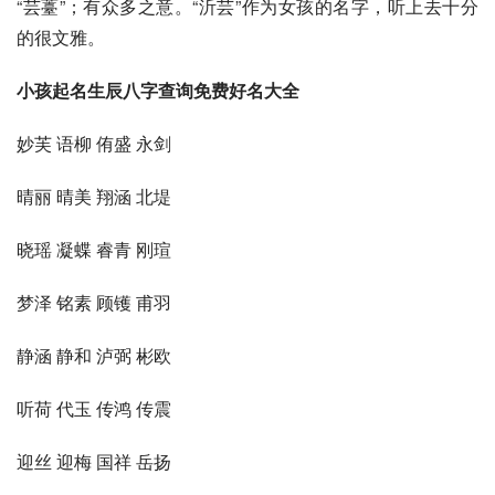
“芸薹”；有众多之意。“沂芸”作为女孩的名字，听上去十分
的很文雅。
小孩起名生辰八字查询免费好名大全
妙芙 语柳 侑盛 永剑
晴丽 晴美 翔涵 北堤
晓瑶 凝蝶 睿青 刚瑄
梦泽 铭素 顾镬 甫羽
静涵 静和 泸弼 彬欧
听荷 代玉 传鸿 传震
迎丝 迎梅 国祥 岳扬