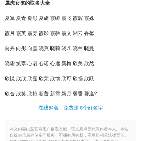
属虎女孩的取名大全
夏岚 夏青 夏彤 夏旋 霞绮 霞飞 霞辉 霞姝
霞月 霞英 霞雰 霞影 霞赩 霞文 湘云 香馨
向卉 向彤 向雪 晓燕 晓莉 晓凡 晓兰 晓曼
晓霜 笑寒 心语 心诺 心远 新梅 欣美 欣然
欣悦 欣欣 欣嘉 欣荣 欣愉 欣可 欣畅 欣跃
欣合 欣笑 欣艳 新蕾 新雪 新月 馨香 馨逸?
在线起名，免费送 8个好名字
本文内容由互联网用户自发贡献，该文观点仅代表作者本人。本站
仅提供信息存储空间服务，不拥有所有权，不承担相关法律责任。