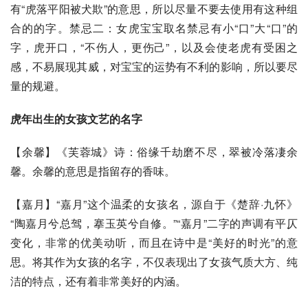
有“虎落平阳被犬欺”的意思，所以尽量不要去使用有这种组
合的的字。禁忌二：女虎宝宝取名禁忌有小“口”大“口”的
字，虎开口，“不伤人，更伤己”，以及会使老虎有受困之
感，不易展现其威，对宝宝的运势有不利的影响，所以要尽
量的规避。
虎年出生的女孩文艺的名字
【余馨】《芙蓉城》诗：俗缘千劫磨不尽，翠被冷落凄余
馨。余馨的意思是指留存的香味。
【嘉月】“嘉月”这个温柔的女孩名，源自于《楚辞·九怀》
“陶嘉月兮总驾，搴玉英兮自修。”“嘉月”二字的声调有平仄
变化，非常的优美动听，而且在诗中是“美好的时光”的意
思。将其作为女孩的名字，不仅表现出了女孩气质大方、纯
洁的特点，还有着非常美好的内涵。