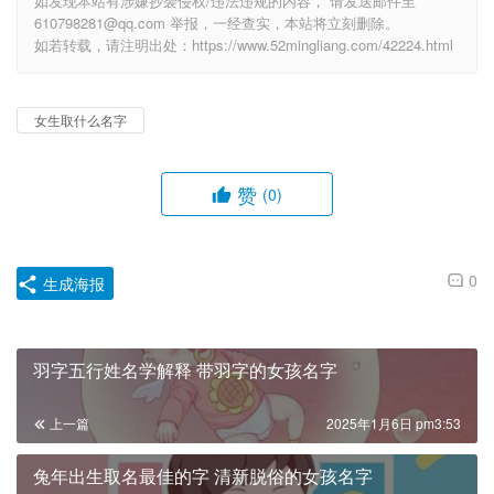
如发现本站有涉嫌抄袭侵权/违法违规的内容， 请发送邮件至
610798281@qq.com 举报，一经查实，本站将立刻删除。
如若转载，请注明出处：https://www.52mingliang.com/42224.html
女生取什么名字
赞
(0)
0
生成海报
羽字五行姓名学解释 带羽字的女孩名字
上一篇
2025年1月6日 pm3:53
兔年出生取名最佳的字 清新脱俗的女孩名字