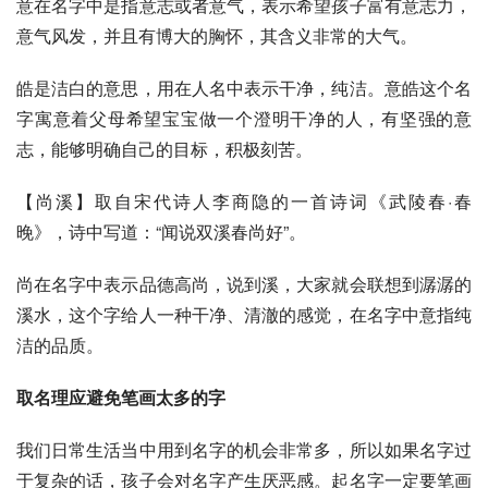
意在名字中是指意志或者意气，表示希望孩子富有意志力，
意气风发，并且有博大的胸怀，其含义非常的大气。
皓是洁白的意思，用在人名中表示干净，纯洁。意皓这个名
字寓意着父母希望宝宝做一个澄明干净的人，有坚强的意
志，能够明确自己的目标，积极刻苦。
【尚溪】取自宋代诗人李商隐的一首诗词《武陵春·春
晚》，诗中写道：“闻说双溪春尚好”。
尚在名字中表示品德高尚，说到溪，大家就会联想到潺潺的
溪水，这个字给人一种干净、清澈的感觉，在名字中意指纯
洁的品质。
取名理应避免笔画太多的字
我们日常生活当中用到名字的机会非常多，所以如果名字过
于复杂的话，孩子会对名字产生厌恶感。起名字一定要笔画