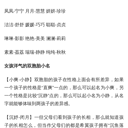
凤凤-宁宁 月月-慧慧 妍妍-珍珍
洁洁-舒舒 媛媛-巧巧 聪聪-贞贞
琳琳-影影 艳艳-美美 澜澜-莉莉
素素-荔荔 瑞瑞-静静 纯纯-秋秋
女孩洋气的双胞胎小名
【小爽-小静】双胞胎的孩子在性格上面会有所差异，如果
一个孩子的性格是“直爽”一点的，那么可以起名为小爽，另
一个性格是比较“沉静”点的，那么可以起小名为小静，从名
字就能够体味到两孩子的差异感。
【沉妤-闭月】一但父母们看到孩子的长相，那么就知道孩
子的长相怎么，但当作父母们的都是希翼孩子拥有“沉鱼落