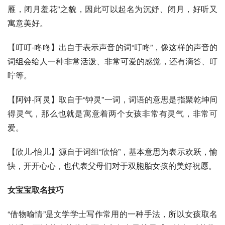
雁，闭月羞花”之貌，因此可以起名为沉妤、闭月，好听又
寓意美好。
【叮叮-咚咚】出自于表示声音的词“叮咚”，像这样的声音的
词组会给人一种非常活泼、非常可爱的感觉，还有滴答、叮
咛等。
【阿钟-阿灵】取自于“钟灵”一词，词语的意思是指聚乾坤间
得灵气，那么也就是寓意着两个女孩非常有灵气，非常可
爱。
【欣儿-怡儿】源自于词组“欣怡”，基本意思为表示欢跃，愉
快，开开心心，也代表父母们对于双胞胎女孩的美好祝愿。
女宝宝取名技巧
“借物喻情”是文学学士写作常用的一种手法，所以女孩取名