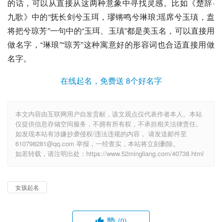
的话，可以从直接从这两种意象中寻找灵感。比如《楚辞·
九歌》中的“抚长剑兮玉珥，璆锵鸣兮琳琅;瑶席兮玉瑱，盍
将把兮琼芳”一句中的“玉珥、玉瑱”都是美玉名，可以直接用
做名字，“琳琅”“琼芳”这种寓意好的形容词也合适直接用做
名字。
在线起名，免费送 8个好名字
本文内容由互联网用户自发贡献，该文观点仅代表作者本人。本站
仅提供信息存储空间服务，不拥有所有权，不承担相关法律责任。
如发现本站有涉嫌抄袭侵权/违法违规的内容， 请发送邮件至
610798281@qq.com 举报，一经查实，本站将立刻删除。
如若转载，请注明出处：https://www.52mingliang.com/40738.html
女孩起名
赞
(0)