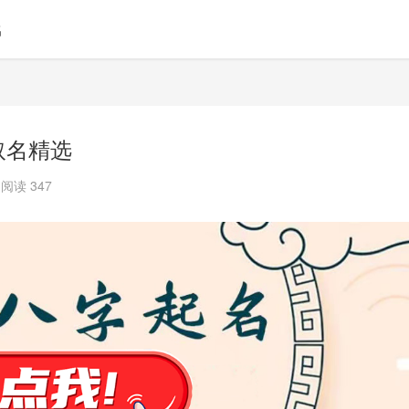
名
取名精选
阅读 347