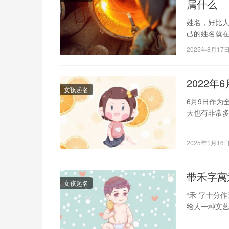
属什么
姓名，好比
己的姓名就
个好名字在
2025年8月17
女孩起名
6月9日作为
天也有非常
呢？下面是
2025年1月16
带禾字寓
女孩起名
“禾”字十分
给人一种文
跟随小编来