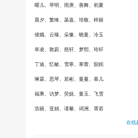
曜儿、琴明、雨庚、善舞、初夏
晨夕、繁绛、菡嘉、培敬、梓丽
倰娥、云臻、朵豫、晓曼、冷玉
阜凌、敦蔚、慈轩、梦熙、玲轩
丁迪、忆敏、雪寒、寒蕾、韶姹
琳霖、思琴、若彬、曼蔓、慕儿
福乘、访梦、荧妩、曼玉、飞雪
浩丽、亚娟、谨藜、词洲、霄若
在线