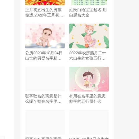
正月初五出生的男孩
姓氏白给宝宝起名 用
命运,2022年正月初五
白起名大全
男孩名字取名
公历2020年12月24日
2022年农历腊月二十
出世的男婴名字精选
六出生的女孩五行八
版
字解读 缺金的起名宜
用字
虢字取名的寓意是什
桦用在名字里的意思
么呢？虢在名字里什
桦字的五行属什么
么意思！
函字在名字里的寓意
2018年11月1日出生女