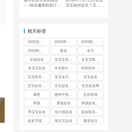
~（姓名徽章的设计要
宝宝如何起名？五行
点）
是什么属性？
相关标签
2025怎么起名
2025男孩取名大全
2025蛇宝宝取名
2025蛇宝宝取名字大全
取名
名字
女孩起名
女宝宝优雅的名字
女宝宝取名大全
女宝宝起名
女生取什么名字
好听的女孩名字2025年蛇宝宝取名
宝宝取名字生辰八字起名
宝宝名字大全男孩
宝宝起名
宝宝起名取名字
宝宝起名大全
宝宝起名网
寓意
楚辞中惊艳的男孩名字
生肖查询
男孩
男孩起名
男孩起名用字
男宝宝起名
给小孩起名
起名取名大全怎么起
起名字技巧与方法
陈宝宝起名
黄道吉日