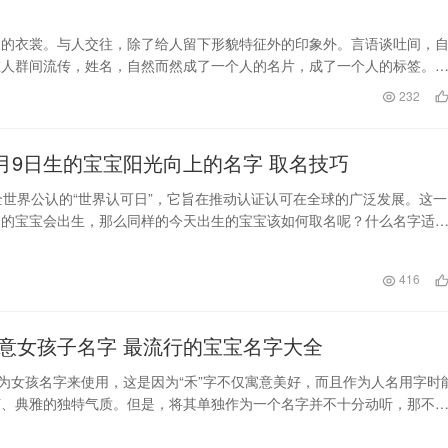
人的衣裳。与人交往，除了给人留下形貌特征外的印象外。言语谈吐间，
在人群间流传，姓名，自然而然成了一个人的名片，成了一个人的标签。
人际交往中带来的好…
日
232
2022年6月9日生的宝宝阳光向上的名字 取名技巧
全世界公认的“世界认可日”，它旨在推动认证认可在全球的广泛发展。这一
多的宝宝会出生，那么同样的今天出生的宝宝该如何取名呢？什么名字适
小编整理的一些…
日
416
意女孩子名字 最流行的宝宝名字大全
作为女孩名字来使用，这是因为“禾”字不仅寓意美好，而且作为人名用字时
艺、典雅的独特气质。但是，将其单独作为一个名字并不十分动听，那不
看看有哪些字…