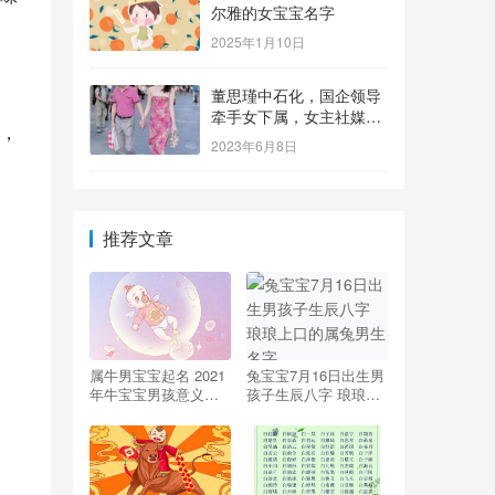
尔雅的女宝宝名字
2025年1月10日
董思瑾中石化，国企领导
牵手女下属，女主社媒晒
，
钻戒，奢侈品众多还要买
2023年6月8日
保险箱
推荐文章
属牛男宝宝起名 2021
兔宝宝7月16日出生男
年牛宝宝男孩意义深
孩子生辰八字 琅琅上
刻取名
口的属兔男生名字