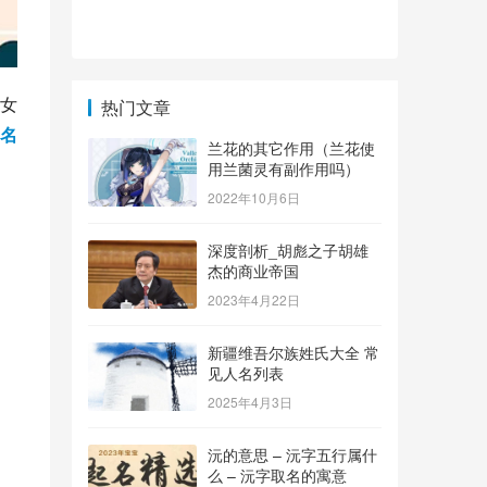
女
热门文章
名
兰花的其它作用（兰花使
用兰菌灵有副作用吗）
2022年10月6日
深度剖析_胡彪之子胡雄
杰的商业帝国
2023年4月22日
新疆维吾尔族姓氏大全 常
见人名列表
2025年4月3日
沅的意思 – 沅字五行属什
么 – 沅字取名的寓意