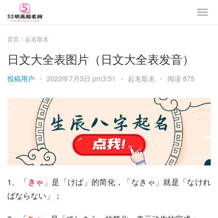
首页
起名取名
日文大全表图片（日文大全表发音）
投稿用户
•
2022年7月3日 pm3:51
•
起名取名
•
阅读 875
1、「
きゃ
」是「けば」的简化，「なきゃ」就是「なけれ
ばならない」；