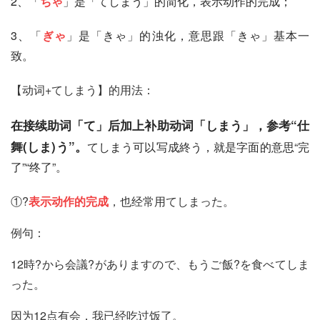
2、「
ちゃ
」是「てしまう」的简化，表示动作的完成；
3、「
ぎゃ
」是「きゃ」的浊化，意思跟「きゃ」基本一
致。
【动词+てしまう】的用法：
在接续助词「て」后加上补助动词「しまう」，参考“仕
舞(しま)う”。
てしまう可以写成終う，就是字面的意思“完
了”“终了”。
①?
表示动作的完成
，也经常用てしまった。
例句：
12時?から会議?がありますので、もうご飯?を食べてしま
った。　
因为12点有会，我已经吃过饭了。