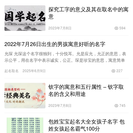
探究工字的意义及其在取名中的寓
意
2023年7月8日
594
2022年7月26日出生的男孩寓意好听的名字
允琛 允琛这个名字很独到，十分悦耳。允是应允，允正的意思，表
示公平，用在名字中表示诚实，公正。琛是珍宝的意思，寓意简单
美好，用在名字中象征着珍贵。允琛这个名字不是很复杂，意思也
起名取名
2025年6月9日
227
非常…
钦字的寓意和五行属性 – 钦字取
名的含义和用途
2023年7月8日
745
包姓宝宝起名大全女孩子名字 包
姓女孩起名霸气100分