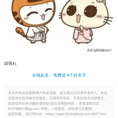
頑張れ
在线起名，免费送 8个好名字
本文内容由互联网用户自发贡献，该文观点仅代表作者本人。本站
仅提供信息存储空间服务，不拥有所有权，不承担相关法律责任。
如发现本站有涉嫌抄袭侵权/违法违规的内容， 请发送邮件至
610798281@qq.com 举报，一经查实，本站将立刻删除。
如若转载，请注明出处：https://www.52mingliang.com/3847.html