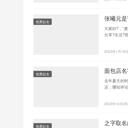
张曦元是
免费起名
大家好?，“麦
分享?生活?
来…
2023年1月19
面包店名
免费起名
去年夏天的
店，哪知评论
道了全国面
2022年10月2
之字取名
免费起名