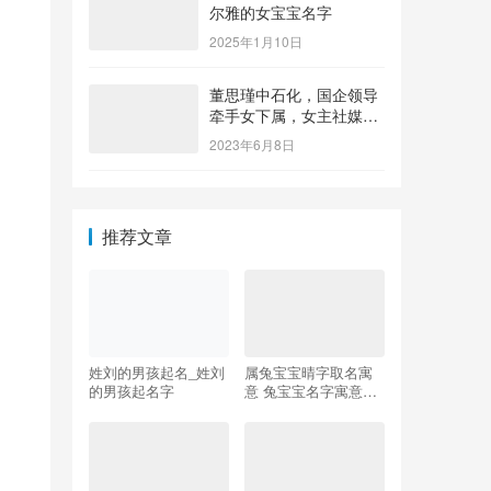
尔雅的女宝宝名字
2025年1月10日
董思瑾中石化，国企领导
牵手女下属，女主社媒晒
钻戒，奢侈品众多还要买
2023年6月8日
保险箱
推荐文章
姓刘的男孩起名_姓刘
属兔宝宝晴字取名寓
的男孩起名字
意 兔宝宝名字寓意好
的