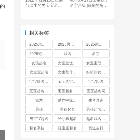
的
节出生的男宝宝名
名字合集 阳光的兔宝
字，好听的男孩名字
宝起名
推荐
相关标签
2025怎么起名
2025男孩取名大全
2025蛇宝宝取名
2025蛇宝宝取名字大全
取名
名字
女孩起名
女宝宝优雅的名字
女宝宝取名大全
女宝宝起名
女生取什么名字
好听的女孩名字2025年蛇宝宝取名
宝宝取名字生辰八字起名
宝宝名字大全男孩
宝宝起名
宝宝起名取名字
宝宝起名大全
宝宝起名网
寓意
楚辞中惊艳的男孩名字
生肖查询
男孩
男孩起名
男孩起名用字
男宝宝起名
给小孩起名
起名取名大全怎么起
起名字技巧与方法
陈宝宝起名
黄道吉日