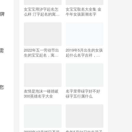
女宝宝用汐字起名怎
女宝宝取名大全集 金
牌
么样 汀字起名的寓意
牛年女孩新潮名字
是什么
需
2022年五一劳动节出
2019年5月出生的女孩
生的宝宝起名，寓意
起什么名字吉祥，不
美好的虎宝宝名字推
适合用哪些字
荐
您
友情是泡沫一碰就破
名字里带碌字好不好
300英雄名字大全
碌字五行属什么
2022年12月25日圣诞
兔年5月21日出生孩子