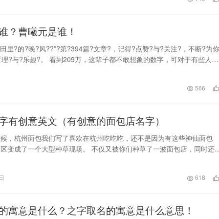
谁？曹曦元是谁！
田里?的?晚?风??”?第?394篇?文章?，记得?点赞?与?关注?，不断?为你
哲理?与?乐趣?。 看到209万，这辈子都不敢想象的数字，可对于有些人
日
566
字有创意英文（有创意的面包店名字）
时候，杭州面包我们写了喜欢在杭州吃吃吃，还不是因为有这些神仙面包
区变成了一个大型种草现场。 不仅又被你们种草了一波面包店，同时还
包厉害的培训基地。…
9日
618
的寓意是什么？之字取名的寓意是什么意思！