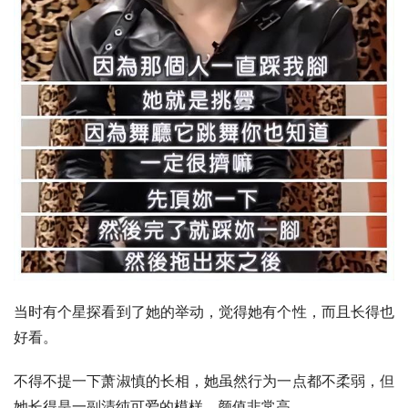
当时有个星探看到了她的举动，觉得她有个性，而且长得也
好看。
不得不提一下萧淑慎的长相，她虽然行为一点都不柔弱，但
她长得是一副清纯可爱的模样，颜值非常高。