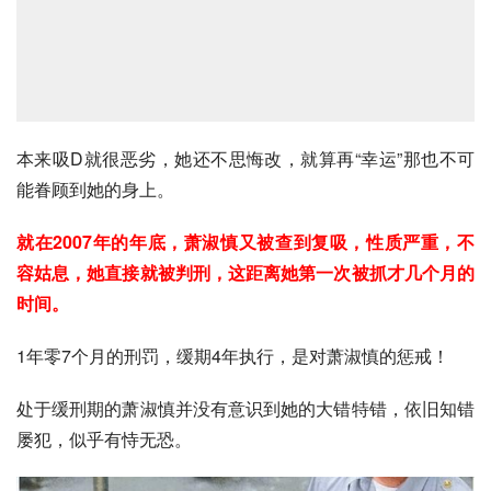
本来吸D就很恶劣，她还不思悔改，就算再“幸运”那也不可
能眷顾到她的身上。
就在2007年的年底，萧淑慎又被查到复吸，性质严重，不
容姑息，她直接就被判刑，这距离她第一次被抓才几个月的
时间。
1年零7个月的刑罚，缓期4年执行，是对萧淑慎的惩戒！
处于缓刑期的萧淑慎并没有意识到她的大错特错，依旧知错
屡犯，似乎有恃无恐。