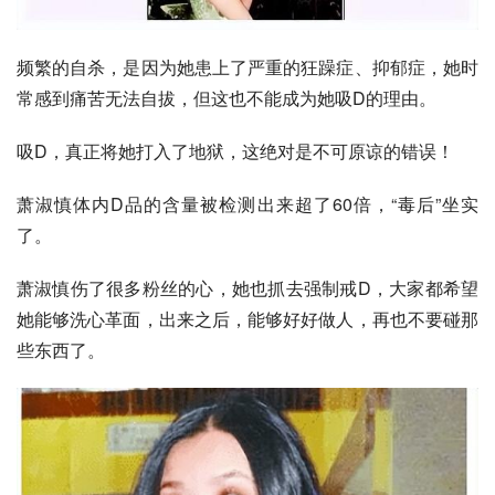
频繁的自杀，是因为她患上了严重的
狂躁症
、
抑郁症
，她时
常感到痛苦无法自拔，但这也不能成为她吸D的理由。
吸D，真正将她打入了地狱，这绝对是不可原谅的错误！
萧淑慎体内D品的含量被检测出来超了60倍，“毒后”坐实
了。
萧淑慎伤了很多粉丝的心，她也抓去强制戒D，大家都希望
她能够洗心革面，出来之后，能够好好做人，再也不要碰那
些东西了。