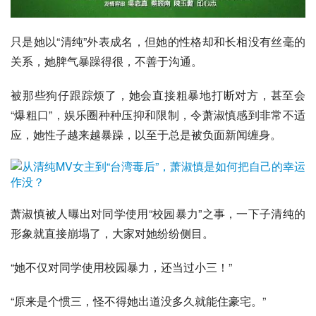
只是她以“清纯”外表成名，但她的性格却和长相没有丝毫的
关系，她脾气暴躁得很，不善于沟通。
被那些狗仔跟踪烦了，她会直接粗暴地打断对方，甚至会
“爆粗口”，娱乐圈种种压抑和限制，令萧淑慎感到非常不适
应，她性子越来越暴躁，以至于总是被负面新闻缠身。
萧淑慎被人曝出对同学使用“校园暴力”之事，一下子清纯的
形象就直接崩塌了，大家对她纷纷侧目。
“她不仅对同学使用校园暴力，还当过小三！”
“原来是个惯三，怪不得她出道没多久就能住豪宅。”