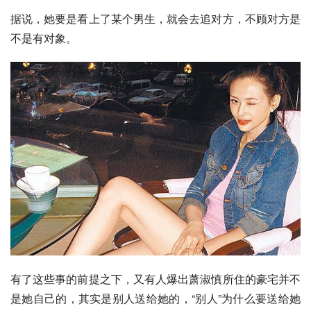
据说，她要是看上了某个男生，就会去追对方，不顾对方是
不是有对象。
有了这些事的前提之下，又有人爆出萧淑慎所住的豪宅并不
是她自己的，其实是别人送给她的，“别人”为什么要送给她