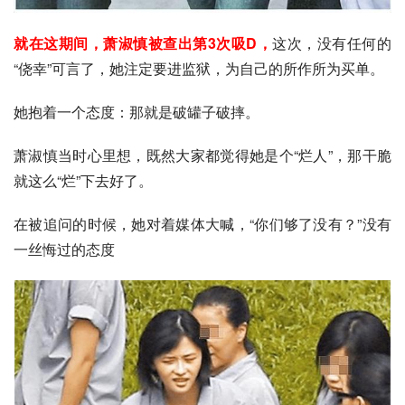
就在这期间，萧淑慎被查出第3次吸D，
这次，没有任何的
“侥幸”可言了，她注定要进监狱，为自己的所作所为买单。
她抱着一个态度：那就是破罐子破摔。
萧淑慎当时心里想，既然大家都觉得她是个“烂人”，那干脆
就这么“烂”下去好了。
在被追问的时候，她对着媒体大喊，“你们够了没有？”没有
一丝悔过的态度