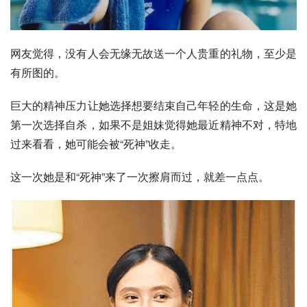
网友觉得，没有人会无缘无故送一个人贵重的礼物，至少是
有所图的。
巨大的精神压力让她选择想要结束自己年轻的生命，这是她
第一次选择自杀，如果不是姐妹觉得她最近精神不对，特地
过来看看，她可能会被“死神”收走。
这一次她是和“死神”来了一次擦肩而过，就差一点点。