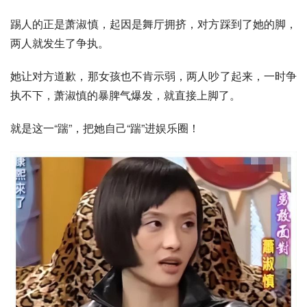
踢人的正是
萧淑慎
，起因是舞厅拥挤，对方踩到了她的脚，
两人就发生了争执。
她让对方道歉，那女孩也不肯示弱，两人吵了起来，一时争
执不下，萧淑慎的暴脾气爆发，就直接上脚了。
就是这一“踹”，把她自己“踹”进娱乐圈！