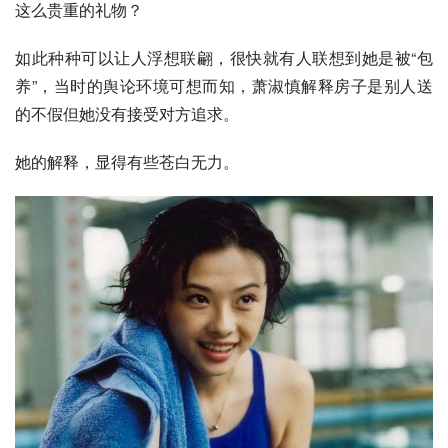
这么贵重的礼物？
如此种种可以让人浮想联翩，很快就有人联想到她是被“包
养”，当时的舆论环境可想而知，萧淑慎解释房子是别人送
的不假但她没有接受对方追求。
她的解释，显得有些苍白无力。