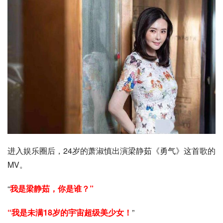
进入娱乐圈后，24岁的萧淑慎出演
梁静茹
《
勇气
》这首歌的
MV。
“
我是梁静茹，你是谁？”
“我是未满18岁的宇宙超级美少女！
”