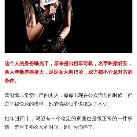
这个人的身份曝光了，原来是出租车司机，名字叫
梁轩安
，
两人年龄差得挺大，足足女大男15岁，双方都不介意对方的
条件。