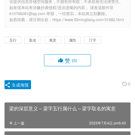
仅提供信息存储空间服务，不拥有所有权，不承担相关法律责任。
如发现本站有涉嫌抄袭侵权/违法违规的内容， 请发送邮件至
610798281@qq.com 举报，一经查实，本站将立刻删除。
如若转载，请注明出处：https://www.52mingliang.com/31982.html
五行
取名
寓意
属性
汀字
赞
(0)
0
生成海报
梁的深层意义 – 梁字五行属什么 – 梁字取名的寓意
上一篇
2023年7月4日 pm6:40