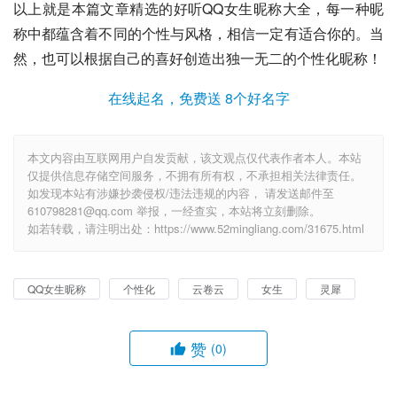
以上就是本篇文章精选的好听QQ女生昵称大全，每一种昵
称中都蕴含着不同的个性与风格，相信一定有适合你的。当
然，也可以根据自己的喜好创造出独一无二的个性化昵称！
在线起名，免费送 8个好名字
本文内容由互联网用户自发贡献，该文观点仅代表作者本人。本站
仅提供信息存储空间服务，不拥有所有权，不承担相关法律责任。
如发现本站有涉嫌抄袭侵权/违法违规的内容， 请发送邮件至
610798281@qq.com 举报，一经查实，本站将立刻删除。
如若转载，请注明出处：https://www.52mingliang.com/31675.html
QQ女生昵称
个性化
云卷云
女生
灵犀
赞
(0)