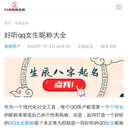
首页
在线起名
好听qq女生昵称大全
投稿用户
•
2023年7月11日 pm9:30
•
在线起名
•
阅读 806
作为一个现代化社交工具，每个QQ用户都需要一个
个性化
的昵称来展现自己的个性和风格。但是，如何打造一个好听
的
QQ女生昵称
呢？本文将为您精选一些好听的QQ
女生
昵称