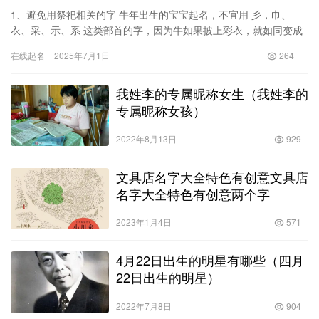
1、避免用祭祀相关的字 牛年出生的宝宝起名，不宜用 彡，巾、
衣、采、示、系 这类部首的字，因为牛如果披上彩衣，就如同变成
祭品，是不吉利的。 例如：彩、彦、彬、希、裕、祖、禄、福、
在线起名
2025年7月1日
264
礼…
我姓李的专属昵称女生（我姓李的
专属昵称女孩）
2022年8月13日
929
文具店名字大全特色有创意文具店
名字大全特色有创意两个字
2023年1月4日
571
4月22日出生的明星有哪些（四月
22日出生的明星）
2022年7月8日
904