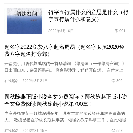
得字五行属什么的意思是什么（得
字五行属什么和意义）
2022年8月16日
901
起名字2022免费八字起名周易（起名字女孩2020免
费八字起名打分郭）
开篇先引用唐代刘禹锡的一首华清词 《华清词（一作华清宫词）》
日出骊山东，裴回照温泉。 楼台影玲珑，稍稍开白烟。 言昔太上
皇，常居此祈年。 风中闻清乐，往往来列仙。 翠华入五云，紫…
在线起名
2022年8月21日
805
顾秋陈燕正版小说全文免费阅读？顾秋陈燕正版小说
全文免费阅读顾秋陈燕小说第700章！
专家是指在某一领域深耕多年、具有丰富的实践经验和较高造诣的
人。 教授是指在学校长期从事某一领域的教学科研工作，在此领域
知识渊博，且有自己独特论文见解的人。 在我国99％的论文，具
在线起名
2023年3月15日
557
有…