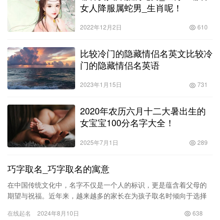
女人降服属蛇男_生肖呢！
2022年12月2日
610
比较冷门的隐藏情侣名英文比较冷
门的隐藏情侣名英语
2023年1月15日
731
2020年农历六月十二大暑出生的
女宝宝100分名字大全！
2025年7月1日
289
巧字取名_巧字取名的寓意
在中国传统文化中，名字不仅是一个人的标识，更是蕴含着父母的
期望与祝福。近年来，越来越多的家长在为孩子取名时倾向于选择
一些独特而富有意义的字词，其中“巧”字便是一个常见而颇具魅力的
在线起名
2024年8月10日
638
选…