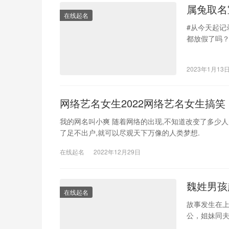
属兔取名
在线起名
#从今天起记
都放假了吗
放假。今天
2023年1月13
网络艺名女生2022网络艺名女生搞笑
我的网名叫小爽 随着网络的出现,不知道改变了多
了足不出户,就可以尽观天下万像的人类梦想.
在线起名
2022年12月29日
魏姓男孩
在线起名
故事发生在
公，姐妹同夫
老三是男孩