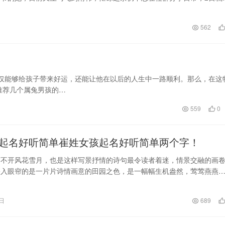
首尔留下的「网…
日
562
不仅能够给孩子带来好运，还能让他在以后的人生中一路顺利。那么，在这
推荐几个属兔男孩的…
559
0
起名好听简单崔姓女孩起名好听简单两个字！
离不开风花雪月，也是这样写景抒情的诗句最令读者着迷，情景交融的画
映入眼帘的是一片片诗情画意的田园之色，是一幅幅生机盎然，莺莺燕燕
是一脉脉溪水潺潺的…
2日
689