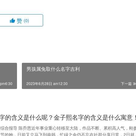
赞
(0)
男孩属兔取什么名字吉利
pm6:30
2023年6月28日 am12:30
下一篇
字的含义是什么呢？金子熙名字的含义是什么寓意
综合报导 陈乔恩近年事业重心转移至大陆，作品不断、累积高人气，刚
节的她，日前又立马飞到南韩，忙碌之余仍不忘在社群分享日常，2日就