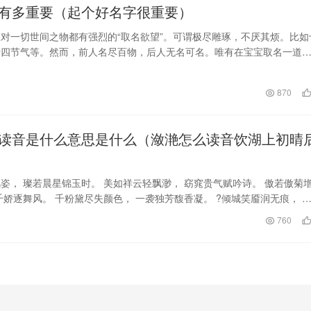
有多重要（起个好名字很重要）
对一切世间之物都有强烈的“取名欲望”。可谓极尽雕琢，不厌其烦。比如
十四节气等。然而，前人名尽百物，后人无名可名。唯有在宝宝取名一道
飞自我，纵横驰骋…
870
读音是什么意思是什么（潋滟怎么读音饮湖上初晴
姿， 璨若晨星锦玉时。 美如祥云轻飘渺， 窈窕贵气赋吟诗。 傲若傲菊
千娇逐舞风。 千粉黛尽失颜色， 一袭独芳馥香凝。 ?倾城笑靥润无痕， 
欢。…
日
760