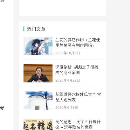
热门文章
。
兰花的其它作用（兰花使
用兰菌灵有副作用吗）
2022年10月6日
深度剖析_胡彪之子胡雄
杰的商业帝国
2023年4月22日
新疆维吾尔族姓氏大全 常
见人名列表
受
2025年4月3日
沅的意思 – 沅字五行属什
么 – 沅字取名的寓意