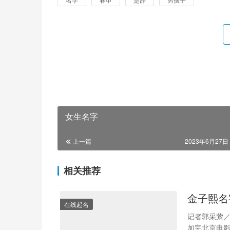
女生名字
上一篇
2023年6月27日 
相关推荐
金子熙名
在线起名
记者郭采萦／
加完北京电影