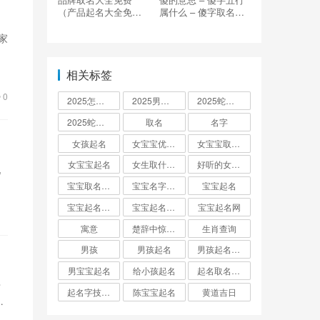
（产品起名大全免费
属什么 – 傻字取名的
取名顺序）
寓意
家
点
相关标签
0
2025怎么起名
2025男孩取名大全
2025蛇宝宝取名
2025蛇宝宝取名字大全
取名
名字
女孩起名
女宝宝优雅的名字
女宝宝取名大全
女宝宝起名
女生取什么名字
好听的女孩名字2025年蛇宝宝取名
现
宝宝取名字生辰八字起名
宝宝名字大全男孩
宝宝起名
宝宝起名取名字
宝宝起名大全
宝宝起名网
寓意
楚辞中惊艳的男孩名字
生肖查询
男孩
男孩起名
男孩起名用字
男宝宝起名
给小孩起名
起名取名大全怎么起
老
起名字技巧与方法
陈宝宝起名
黄道吉日
，