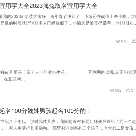
宜用字大全2023属兔取名宜用字大全
录我的2023# 哈喽大家好！兔年春节快到了，小编还在岗位上奋斗呢，大
？元旦的时候就听说好多人已经放假了，小编真是羡慕得紧啊，也好想快
小编分享一…
日
813
少人的命运.更是丰富了人们的业余生活. 互联网的出现,真正的实
 在互联网…
592
0
起名100分魏姓男孩起名100分的！
上世纪八十年代，那时我才几岁，我家附近村有两姐妹先后嫁给了同一个
，一家人生活得其乐融融。 隔壁村老刘家有三个孩子，老大老二是女孩
。日子过得很艰苦…