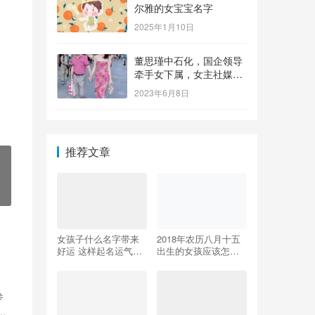
尔雅的女宝宝名字
2025年1月10日
董思瑾中石化，国企领导
牵手女下属，女主社媒晒
钻戒，奢侈品众多还要买
2023年6月8日
保险箱
推荐文章
女孩子什么名字带来
2018年农历八月十五
好运 这样起名运气更
出生的女孩应该怎么
好福气更佳
取名？中秋出生的女
！
孩命运好不好？
参