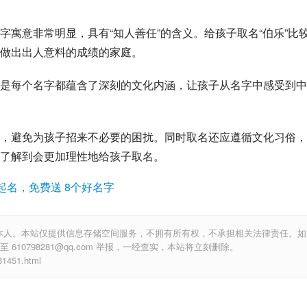
寓意非常明显，具有“知人善任”的含义。给孩子取名“伯乐”比
做出出人意料的成绩的家庭。
是每个名字都蕴含了深刻的文化内涵，让孩子从名字中感受到中
，避免为孩子招来不必要的困扰。同时取名还应遵循文化习俗，
了解到会更加理性地给孩子取名。
起名，免费送 8个好名字
本人。本站仅提供信息存储空间服务，不拥有所有权，不承担相关法律责任。如
10798281@qq.com 举报，一经查实，本站将立刻删除。
451.html