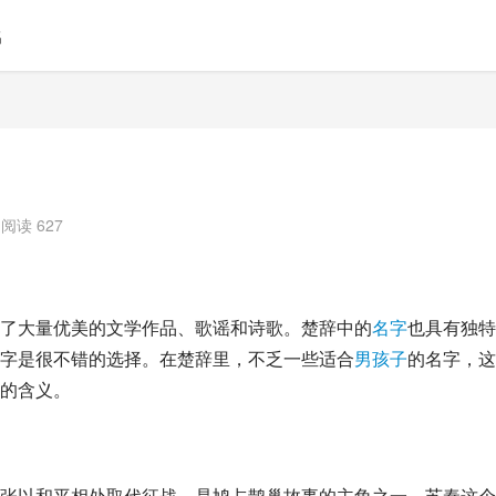
名
阅读 627
了大量优美的文学作品、歌谣和诗歌。楚辞中的
名字
也具有独特
字是很不错的选择。在楚辞里，不乏一些适合
男孩子
的名字，这
的含义。
张以和平相处取代征战，是鸠占鹊巢故事的主角之一。苏秦这个