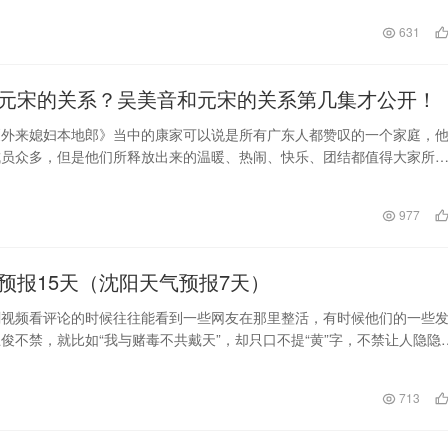
日
631
元宋的关系？吴美音和元宋的关系第几集才公开！
《外来媳妇本地郎》当中的康家可以说是所有广东人都赞叹的一个家庭，
成员众多，但是他们所释放出来的温暖、热闹、快乐、团结都值得大家所
有的一切早已成为了…
日
977
预报15天（沈阳天气预报7天）
刷视频看评论的时候往往能看到一些网友在那里整活，有时候他们的一些
俊不禁，就比如“我与赌毒不共戴天”，却只口不提“黄”字，不禁让人隐隐
此人的内心世…
713