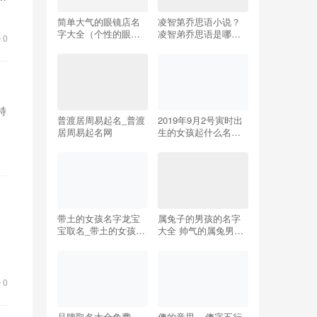
简单大气的眼镜店名
凌智第乔思语小说？
字大全（个性的眼镜
凌智弟乔思语是哪部
0
店名字）
小说的主角！
特
普渡居周易起名_普渡
2019年9月2号寅时出
居周易起名网
生的女孩起什么名字
好，五行属什么
带土的女孩名字龙宝
属兔子的男孩的名字
卷
宝取名_带土的女孩名
大全 帅气的属兔男生
的
字龙宝宝取名大全
起名
0
品牌取名大全免费
傻的意思 – 傻字五行