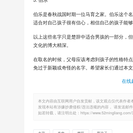
伯乐是春秋战国时期一位马育之家。伯乐这个名字
适合对自己孩子很有信心，相信自己的孩子能够
以上这些名字只是楚辞中适合男孩的一部分，但
文化的博大精深。
在取名的时候，父母应该考虑到孩子的性格特点
免过于新颖或奇怪的名字。希望家长们通过本文
在线
本文内容由互联网用户自发贡献，该文观点仅代表作者
发现本站有涉嫌抄袭侵权/违法违规的内容， 请发送邮件至 6
如若转载，请注明出处：https://www.52mingliang.com/31
名字
春申
楚辞
男孩子