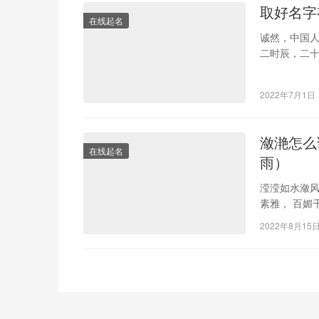
取好名字
在线起名
诚然，中国人
二时辰，二
上，才能放
2022年7月1日
潋滟怎么
在线起名
雨）
滢滢如水潋风
素雅， 百媚
艳凝聚潋清
2022年8月15