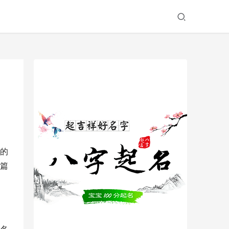
的
篇
名