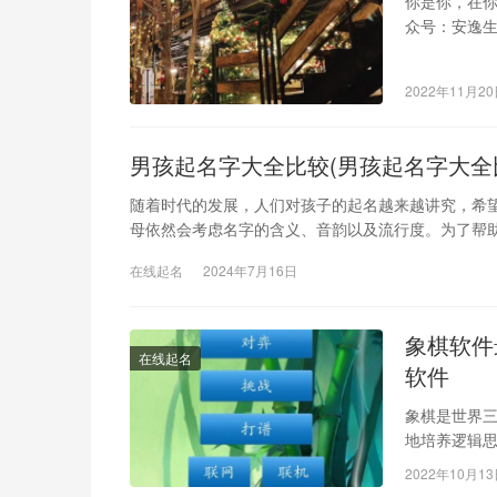
你是你，在你
众号：安逸生
界；未曾谋
2022年11月2
男孩起名字大全比较(男孩起名字大全
随着时代的发展，人们对孩子的起名越来越讲究，希
母依然会考虑名字的含义、音韵以及流行度。为了帮
在线起名
2024年7月16日
象棋软件
在线起名
软件
象棋是世界
地培养逻辑思
炮翻山这种
2022年10月1