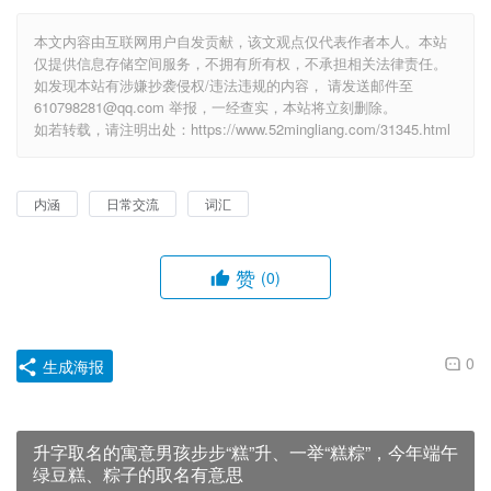
本文内容由互联网用户自发贡献，该文观点仅代表作者本人。本站
仅提供信息存储空间服务，不拥有所有权，不承担相关法律责任。
如发现本站有涉嫌抄袭侵权/违法违规的内容， 请发送邮件至
610798281@qq.com 举报，一经查实，本站将立刻删除。
如若转载，请注明出处：https://www.52mingliang.com/31345.html
内涵
日常交流
词汇
赞
(0)
0
生成海报
升字取名的寓意男孩步步“糕”升、一举“糕粽”，今年端午
绿豆糕、粽子的取名有意思