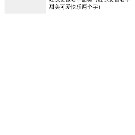
甜美可爱快乐两个字）
2022年7月5日
640
江姓取名大全男孩名字_江姓取名大全男孩名字二字
作为中国十大姓氏之一，江姓在中国人口中占据着相当重要的地
位，其流传已有数千年的历史。在为新生男孩取名时，选择一个好
名字至关重要，好的名字不仅可以让孩子在人生道路上获得好运，
免费起名
2024年3月1日
446
更能传承…
男生干净简约网名500个 – 男生网名简单干净 – 男网
名简洁大方昵称
男生干净简约网名500个 – 男生网名简单干净 – 男网名简洁大方昵
称 在现代社交网络的时代，一个简洁干净的网名对于男生来说非常
重要。有一个好的网名可以给人…
免费起名
2023年8月4日
872