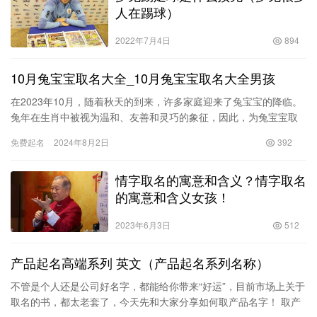
人在踢球）
2022年7月4日
894
10月兔宝宝取名大全_10月兔宝宝取名大全男孩
在2023年10月，随着秋天的到来，许多家庭迎来了兔宝宝的降临。
兔年在生肖中被视为温和、友善和灵巧的象征，因此，为兔宝宝取
名尤为重要。名字不仅是一个人与生俱来的符号，更承载着父母
免费起名
2024年8月2日
392
的…
情字取名的寓意和含义？情字取名
的寓意和含义女孩！
2023年6月3日
512
产品起名高端系列 英文（产品起名系列名称）
不管是个人还是公司好名字，都能给你带来“好运”，目前市场上关于
取名的书，都太老套了，今天先和大家分享如何取产品名字！ 取产
品好名字，要符合3点要素： 一、好记 二、易传播 三、有产…