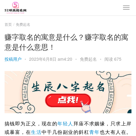
首页
免费起名
赚字取名的寓意是什么？赚字取名的寓
意是什么意思！
投稿用户
•
2023年6月8日 am4:20
•
免费起名
•
阅读 675
搞钱即为正义，现在的
年轻人
拜庙不求姻缘，只求上岸
或暴富，在
生活
中干几份副业的斜杠
青年
也大有人在。