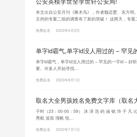
公安英模李世全李世轩公安局!
本文出自公安月刊《啄木鸟》，作者魏迟婴、东方明
主持的专案二组的调查有了新的突破！ 这两天，专案
免费起名
2023年4月2日
单字id霸气,单字id没人用过的 – 罕见
单字id霸气，单字id没人用过的 – 罕见的一字id 
要。许多人开始寻找…
免费起名
2023年8月1日
取名大全男孩姓名免费文字库（取名大
子时（23：00-00：59） 沐 泽 浩 屿 涵 铭 沛 子 凡
秀航 浚宸 瑾帆 悦…
免费起名
2022年7月1日