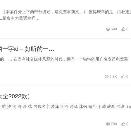
。（本案件分上下两部分讲述，请先查看前文。） 值得庆幸的是，由杜志
二组集中力量调查祥…
580
0
的一字id – 好听的一…
– 好听的一… 在当今社交媒体风靡的时代，拥有一个独特的用户名变得愈发重
1.3K
0
全2022款）
 沁 航 汐 洵 浔 淳 弦 男孩名字 梦泽 江浩 时泽 沐枫 靖熙 予沛 峻希 沛玹 
780
0