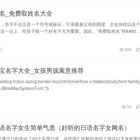
名_免费取姓名大全
中，名字不仅仅是一个符号或标识，它承载着父母的期望、文化传统以及
这一点上，给孩子取一个好名字尤为重要。因此，”免费取姓名”和&#82
6日
488
宝名字大全_女孩男孩寓意推荐
dding:0;box-sizing:border-box}html{overflow-x:hidden}body{font-family
m,BlinkMacSystemFont,”S
日
58
语名字女生简单气质（好听的日语名字女网名）
近通过日剧学会了60个实用日语，这些词汇你都知道吗？现在以文本的形