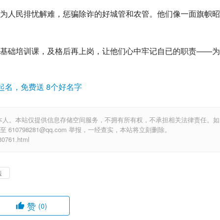
为人民排忧解难，惩骗除诈的好城管和农管。他们像一面旗帜昭
基础培训课，及格后再上岗，让他们心中牢记自已的职责——为
起名，免费送 8个好名字
本人。本站仅提供信息存储空间服务，不拥有所有权，不承担相关法律责任。如
10798281@qq.com 举报，一经查实，本站将立刻删除。
761.html
盖
赞
(0)