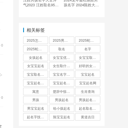
气2023 汪姓取名95分
孩名字 2024陈姓大气
以上男孩
的名字
个
…
相关标签
2025怎么起名
2025男孩取名大全
2025蛇宝宝取名
0
2025蛇宝宝取名字大全
取名
名字
女孩起名
女宝宝优雅的名字
女宝宝取名大全
女宝宝起名
女生取什么名字
好听的女孩名字2025年蛇宝宝取名
:-
宝宝取名字生辰八字起名
宝宝名字大全男孩
宝宝起名
宝宝起名取名字
宝宝起名大全
宝宝起名网
寓意
楚辞中惊艳的男孩名字
生肖查询
0
男孩
男孩起名
男孩起名用字
男宝宝起名
给小孩起名
起名取名大全怎么起
起名字技巧与方法
陈宝宝起名
黄道吉日
式