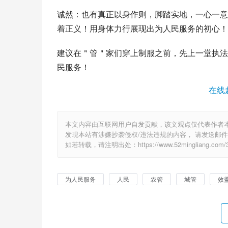
诚然：也有真正以身作则，脚踏实地，一心一意
着正义！用身体力行展现出为人民服务的初心！
建议在＂管＂家们穿上制服之前，先上一堂执法
民服务！
在线
本文内容由互联网用户自发贡献，该文观点仅代表作者
发现本站有涉嫌抄袭侵权/违法违规的内容， 请发送邮件至 6
如若转载，请注明出处：https://www.52mingliang.com/30
为人民服务
人民
农管
城管
效