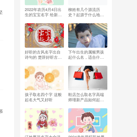
2022年农历4月4日出
柳姓有几个源流历
坚
生的宝宝名字 给新生
史？起源于什么地
儿取名的办法
方？
好听的古风名字出自
下午出生的属猴男孩
诗句的 楚辞好听古风
起什么名，适合什么
的女孩名字解析
字
孩子取名四个字 这般
鞋店怎么取名字高端
起名大气又好听
师瑾新产品如何起名
字，让潜在客户看一
眼就记住熟悉喜欢购
函慕
买你鞋店怎么取名字
汪姓男孩名字大全洋
2024龙年最旺陈姓男