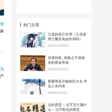
管
热门文章
家
兰花的其它作用（兰花使
用兰菌灵有副作用吗）
2022年10月6日
，
深度剖析_胡彪之子胡雄
杰的商业帝国
为
2023年4月22日
产
新疆维吾尔族姓氏大全 常
见人名列表
2025年4月3日
沅的意思 – 沅字五行属什
么 – 沅字取名的寓意