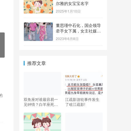
尔雅的女宝宝名字
2025年1月10日
董思瑾中石化，国企领导
牵手女下属，女主社媒晒
钻戒，奢侈品众多还要买
2023年6月8日
保险箱
推荐文章
的
双鱼座对谁最容易一
江疏影游轮事件发生
见钟情？白羊座死心
了啥江疏影!
了还能挽回吗！