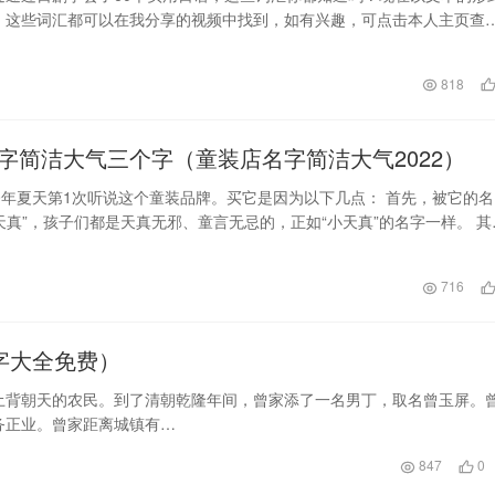
 这些词汇都可以在我分享的视频中找到，如有兴趣，可点击本人主页查
记得收藏点…
日
818
字简洁大气三个字（童装店名字简洁大气2022）
年夏天第1次听说这个童装品牌。买它是因为以下几点： 首先，被它的名
天真”，孩子们都是天真无邪、童言无忌的，正如“小天真”的名字一样。 其
上浏览了开…
716
字大全免费）
土背朝天的农民。到了清朝乾隆年间，曾家添了一名男丁，取名曾玉屏。
务正业。曾家距离城镇有…
847
0