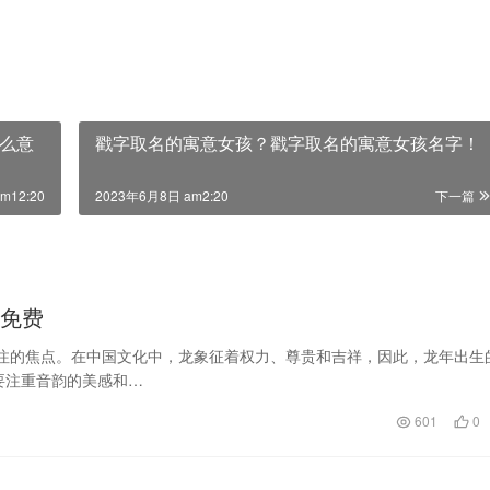
么意
戳字取名的寓意女孩？戳字取名的寓意女孩名字！
m12:20
2023年6月8日 am2:20
下一篇
全免费
关注的焦点。在中国文化中，龙象征着权力、尊贵和吉祥，因此，龙年出生
要注重音韵的美感和…
601
0