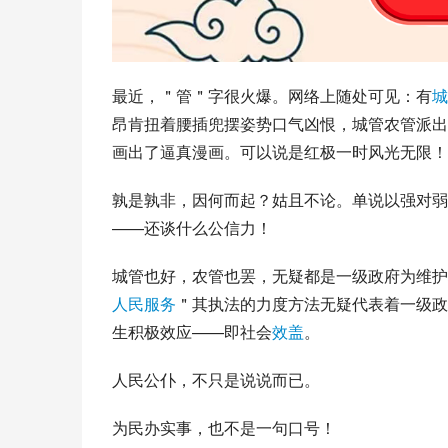
最近，＂管＂字很火爆。网络上随处可见：有
城
昂肯扭着腰插兜摆姿势口气凶恨，城管农管派出
画出了逼真漫画。可以说是红极一时风光无限！
孰是孰非，因何而起？姑且不论。单说以强对弱
——还谈什么公信力！
城管也好，农管也罢，无疑都是一级政府为维护
人民服务
＂其执法的力度方法无疑代表着一级政
生积极效应——即社会
效盖
。
人民公仆，不只是说说而已。
为民办实事，也不是一句口号！