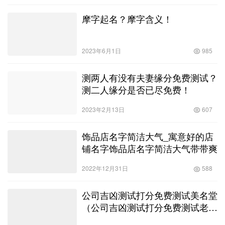
名字大全
在现代社会，给新生儿起名是一个举足轻重的任务。一个好的名字
可以让孩子更容易在人际关系中获得成功，也可以影响到孩子的人
格发展。因此，许多新妈妈会开始寻找适合自己孩子的名字。而在
在线起名
2023年7月7日
904
这个过…
免费自动取名100分男宝宝张梁
（免费自动取名100分男宝宝虎
年）
2022年7月13日
750
摩字起名？摩字含义！
2023年6月1日
985
测两人有没有夫妻缘分免费测试？
测二人缘分是否已尽免费！