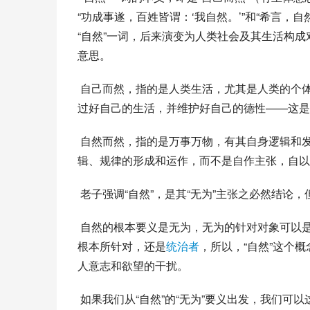
“功成事遂，百姓皆谓：‘我自然。’”和“希言，自
“自然”一词，后来演变为人类社会及其生活构成
意思。
 自己而然，指的是人类生活，尤其是人类的个体生活无需打扰和干预，个体的人，比如老百姓，有愿力、有能力
过好自己的生活，并维护好自己的德性——这是“
 自然而然，指的是万事万物，有其自身逻辑和发生发展规律，人类行为，必须尊重、遵循、顺应和促成这些逻
辑、规律的形成和运作，而不是自作主张，自以
 老子强调“自然”，是其“无为”主张之必然结论
 自然的根本要义是无为，无为的针对对象可以是一般人面对人生一般事务，而成为老子人生哲学之纲。但老子的
根本所针对，还是
统治者
，所以，“自然”这个
人意志和欲望的干扰。
 如果我们从“自然”的“无为”要义出发，我们可以这样说：老子的“政治”哲学，其实是“自治”哲学——一字之差，要的