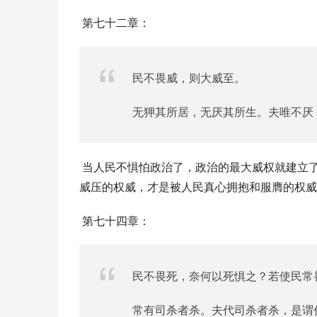
 第七十二章：
民不畏威，则大威至。
无狎其所居，无厌其所生。夫唯不厌
 当人民不惧怕政治了，政治的最大威权就建立了。也许换个说法更好：最大的威权，是让人民不感到威压。无有
威压的权威，才是被人民真心拥抱和服膺的权威
 第七十四章：
民不畏死，奈何以死惧之？若使民常
常有司杀者杀。夫代司杀者杀，是谓代