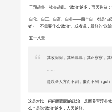
 干预越多，社会越乱。“政治”越多，而民弥贫
 自化、自正、自富、自朴——四个自，都是“自己”的意思：人民其实根本不需要圣人（老子的圣人一般指统治
者），不需要什么“政治”。或者说，最好的“政治
 五十八章：
其政闷闷，其民淳淳；其正察察，其
……
是以圣人方而不割，廉而不刿（guì
这是对比：闷闷而囫囵的政治，反而养育淳朴敦
么？是说“政治”越少，人民越好。