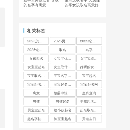
的名字有寓意
的字女孩取名寓意好
相关标签
2025怎么起名
2025男孩取名大全
2025蛇宝宝取名
2025蛇宝宝取名字大全
取名
名字
女孩起名
女宝宝优雅的名字
女宝宝取名大全
女宝宝起名
女生取什么名字
好听的女孩名字2025年蛇宝宝取名
宝宝取名字生辰八字起名
宝宝名字大全男孩
宝宝起名
宝宝起名取名字
宝宝起名大全
宝宝起名网
寓意
楚辞中惊艳的男孩名字
生肖查询
男孩
男孩起名
男孩起名用字
男宝宝起名
给小孩起名
起名取名大全怎么起
起名字技巧与方法
陈宝宝起名
黄道吉日