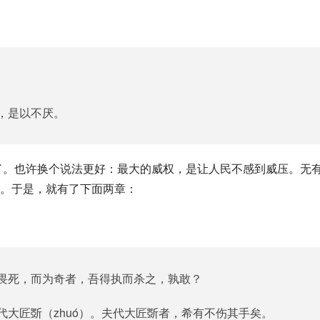
，是以不厌。
。于是，就有了下面两章：
畏死，而为奇者，吾得执而杀之，孰敢？
大匠斲（zhuó）。夫代大匠斲者，希有不伤其手矣。