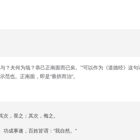
也与？夫何为哉？恭己正南面而已矣。’”可以作为《道德经》这句
示范也。正南面，即是“垂拱而治”。
其次，畏之；其次，侮之。
功成事遂，百姓皆谓：“我自然。”