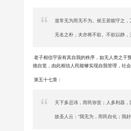
道常无为而无不为。侯王若能守之，
无名之朴，夫亦将不欲。不欲以静，
 老子相信宇宙有其自我的秩序，如无人类之干预，“万物将自宾”“万物将自化”“天下将自正”。老子更相信人民的道
德自觉，由此相信人民能够实现自我管理，社会
 第五十七章：
天下多忌讳，而民弥贫；人多利器，
故圣人云：“我无为，而民自化；我