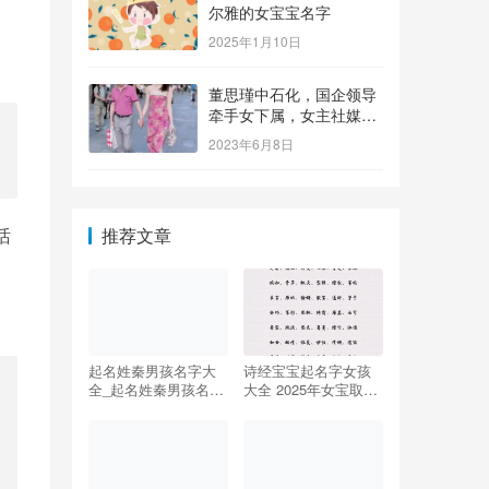
尔雅的女宝宝名字
2025年1月10日
董思瑾中石化，国企领导
牵手女下属，女主社媒晒
钻戒，奢侈品众多还要买
2023年6月8日
保险箱
话
推荐文章
起名姓秦男孩名字大
诗经宝宝起名字女孩
全_起名姓秦男孩名字
大全 2025年女宝取名
大全四个字
神器