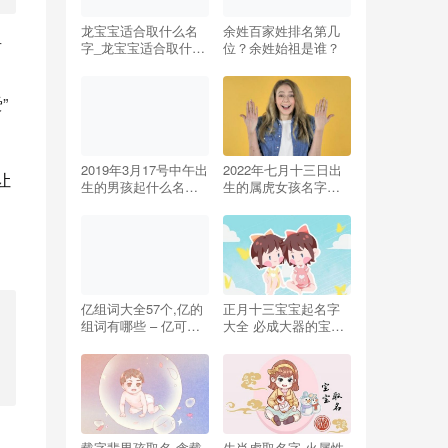
龙宝宝适合取什么名
余姓百家姓排名第几
字_龙宝宝适合取什么
位？余姓始祖是谁？
名字男孩
”
2019年3月17号中午出
2022年七月十三日出
让
生的男孩起什么名字
生的属虎女孩名字，
好，该如何取名？
取名最佳用字
亿组词大全57个,亿的
正月十三宝宝起名字
组词有哪些 – 亿可以
大全 必成大器的宝宝
组什么词
名字
载字辈男孩取名 含载
生肖虎取名字 火属性