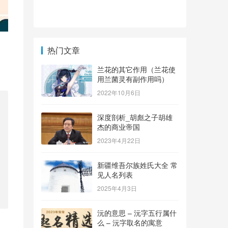
热门文章
兰花的其它作用（兰花使
用兰菌灵有副作用吗）
2022年10月6日
深度剖析_胡彪之子胡雄
杰的商业帝国
2023年4月22日
新疆维吾尔族姓氏大全 常
见人名列表
2025年4月3日
沅的意思 – 沅字五行属什
么 – 沅字取名的寓意