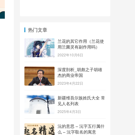
热门文章
兰花的其它作用（兰花使
用兰菌灵有副作用吗）
2022年10月6日
深度剖析_胡彪之子胡雄
杰的商业帝国
2023年4月22日
新疆维吾尔族姓氏大全 常
见人名列表
2025年4月3日
沅的意思 – 沅字五行属什
么 – 沅字取名的寓意