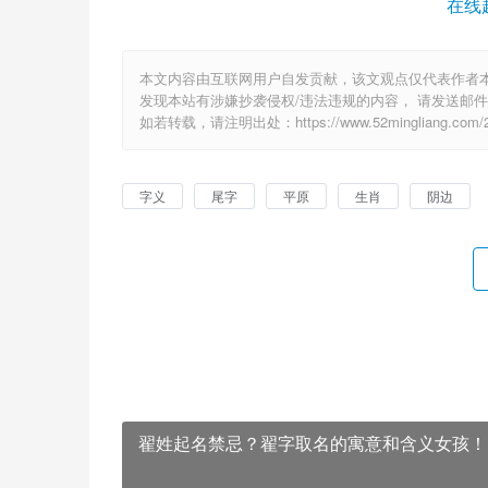
在线
本文内容由互联网用户自发贡献，该文观点仅代表作者
发现本站有涉嫌抄袭侵权/违法违规的内容， 请发送邮件至 6
如若转载，请注明出处：https://www.52mingliang.com/29
字义
尾字
平原
生肖
阴边
翟姓起名禁忌？翟字取名的寓意和含义女孩！