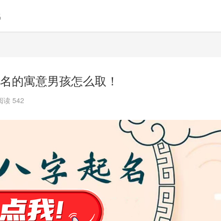
名
名的寓意男孩怎么取！
阅读 542