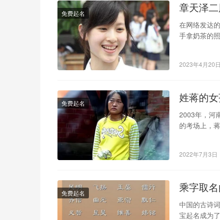
章天泽二
免费起名
在网络发达
手拿奶茶的
感到心动。 
2023年4月20
姓蒋的女
免费起名
2003年，
的考场上，蒋
如此，在整
2022年7月3日
乘字取名
免费起名
中国的古诗
宝起名成为