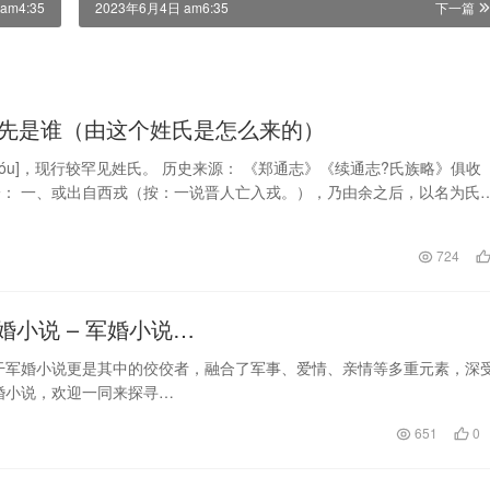
am4:35
2023年6月4日 am6:35
下一篇
先是谁（由这个姓氏是怎么来的）
yóu]，现行较罕见姓氏。 历史来源： 《郑通志》《续通志?氏族略》俱收
： 一、或出自西戎（按：一说晋人亡入戎。），乃由余之后，以名为氏
亦作由…
724
小说 – 军婚小说…
干军婚小说更是其中的佼佼者，融合了军事、爱情、亲情等多重元素，深
婚小说，欢迎一同来探寻…
651
0