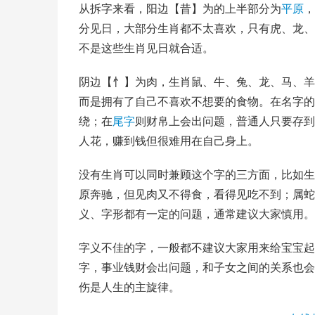
从拆字来看，阳边【昔】为的上半部分为
平原
，
分见日，大部分生肖都不太喜欢，只有虎、龙、
不是这些生肖见日就合适。
阴边【忄】为肉，
生肖鼠
、牛、兔、龙、马、羊
而是拥有了自己不喜欢不想要的食物。在名字的
绕；在
尾字
则财帛上会出问题，普通人只要存到
人花，赚到钱但很难用在自己身上。
没有生肖可以同时兼顾这个字的三方面，比如生
原奔驰，但见肉又不得食，看得见吃不到；属蛇
义、字形都有一定的问题，通常建议大家慎用。
字义不佳的字，一般都不建议大家用来给宝宝起
字，事业钱财会出问题，和子女之间的关系也会
伤是人生的主旋律。