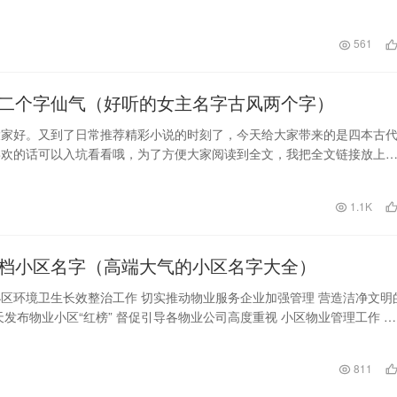
浓诗意，可赋予女宝…
561
二个字仙气（好听的女主名字古风两个字）
大家好。又到了日常推荐精彩小说的时刻了，今天给大家带来的是四本古
喜欢的话可以入坑看看哦，为了方便大家阅读到全文，我把全文链接放上
喜欢！ 4本古代…
日
1.1K
档小区名字（高端大气的小区名字大全）
区环境卫生长效整治工作 切实推动物业服务企业加强管理 营造洁净文明
天发布物业小区“红榜” 督促引导各物业公司高度重视 小区物业管理工作 提
化管理…
811