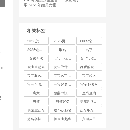
字_2023年姓吴女宝宝
名字大全
相关标签
2025怎么起名
2025男孩取名大全
2025蛇宝宝取名
2025蛇宝宝取名字大全
取名
名字
。
女孩起名
女宝宝优雅的名字
女宝宝取名大全
女宝宝起名
女生取什么名字
好听的女孩名字2025年蛇宝宝取名
0
宝宝取名字生辰八字起名
宝宝名字大全男孩
宝宝起名
宝宝起名取名字
宝宝起名大全
宝宝起名网
寓意
楚辞中惊艳的男孩名字
生肖查询
受
男孩
男孩起名
男孩起名用字
男宝宝起名
给小孩起名
起名取名大全怎么起
起名字技巧与方法
陈宝宝起名
黄道吉日