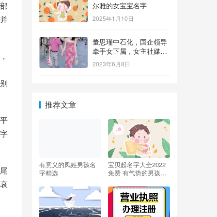
部
尔雅的女宝宝名字
并
2025年1月10日
董思瑾中石化，国企领导
牵手女下属，女主社媒晒
，
钻戒，奢侈品众多还要买
2023年6月8日
保险箱
别
推荐文章
平
字
有意义的凤姓男孩名
宝贝起名字大全2022
尾
字精选
免费 有气势的男孩名
字
哀