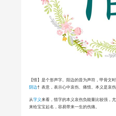
【惜】是个形声字。阳边的昔为声符，甲骨文时
阴边
忄表意，表示心中哀伤、痛惜。本义是哀伤
从
字义
来看，惜字的本义哀伤负能量比较强，尤
来给宝宝起名，容易带来一生的伤痛。