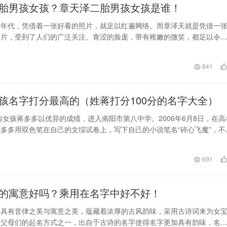
胎男孩女孩？章天泽二胎男孩女孩是谁！
的年代，凭借着一张好看的照片，就足以红遍网络。而章泽天就是凭借一
照片，受到了人们的广泛关注。青涩的脸庞，带有稚嫩的微笑，都足以令
当时，人们也亲切…
日
841
孩名字打分最高的（姓蒋打分100分的名字大全）
河南女孩蒋多多以优异的成绩，进入南阳市第八中学。2006年6月8日，在高
多多用双色笔在自己的文综试卷上，写下自己的小说笔名“碎心飞魔”，不
场考…
691
的寓意好吗？乘用在名字中好不好！
词具有音律之美与寓意之美，蕴藏着浓厚的古风韵味，采用古诗词来为女
了父母们的起名方式之一，出自于古诗的名字使得名字更加具有韵味，名