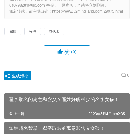
610798281@qq.com 举报，一经查实，本站将立刻删除。
如若转载，请注明出处：https://www.52mingliang.com/29973.html
屈原
沧浪
豁达者
赞
(0)
0
生成海报
翟字取名的寓意和含义？翟姓好听稀少的名字女孩！
上一篇
2023年6月4日 am2:35
翟姓起名禁忌？翟字取名的寓意和含义女孩！