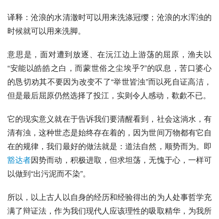
译释：沧浪的水清澈时可以用来洗涤冠缨；沧浪的水浑浊的
时候就可以用来洗脚。
意思是，面对遭到放逐、在
沅江
边上游荡的屈原，渔夫以
“安能以皓皓之白，而蒙世俗之尘埃乎?”的叹息，苦口婆心
的恳切劝其不要因为改变不了“举世皆浊”而以死自证高洁，
但是最后屈原仍然选择了投江，实则令人感动，欷歔不已。
它的现实意义就在于告诉我们要清醒看到，社会这淌水，有
清有浊，这种世态是始终存在着的，因为世间万物都有它自
在的规律，我们最好的做法就是：
道法自然
，顺势而为。即
豁达者
因势而动，积极进取，但求坦荡，无愧于心，一样可
以做到“出污泥而不染”。
所以，以上古人以自身的经历和经验得出的为人处事哲学充
满了辩证法，作为我们现代人应该理性的吸取精华，为我所