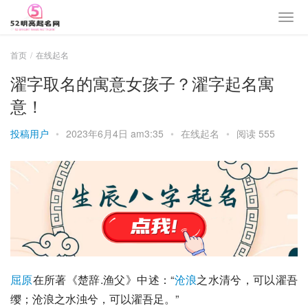
首页
在线起名
濯字取名的寓意女孩子？濯字起名寓
意！
投稿用户
•
2023年6月4日 am3:35
•
在线起名
•
阅读 555
屈原
在所著《楚辞.渔父》中述：“
沧浪
之水清兮，可以濯吾
缨；沧浪之水浊兮，可以濯吾足。”