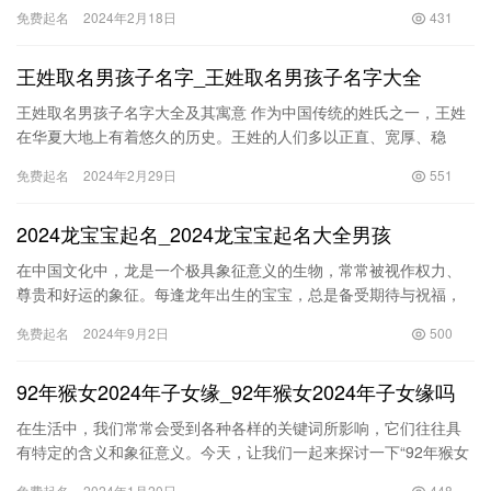
文章中，我们将为您推荐一些高姓男孩取名时的好听、稀少的名
免费起名
2024年2月18日
431
字，…
王姓取名男孩子名字_王姓取名男孩子名字大全
王姓取名男孩子名字大全及其寓意 作为中国传统的姓氏之一，王姓
在华夏大地上有着悠久的历史。王姓的人们多以正直、宽厚、稳
重、睿智为美德，而在为王姓男孩取名字时，更是希望能够找到既
免费起名
2024年2月29日
551
传承了…
2024龙宝宝起名_2024龙宝宝起名大全男孩
在中国文化中，龙是一个极具象征意义的生物，常常被视作权力、
尊贵和好运的象征。每逢龙年出生的宝宝，总是备受期待与祝福，
尤其是男孩，更是寄托了家长的希望与愿景。2024年即将迎来龙
免费起名
2024年9月2日
500
年，…
92年猴女2024年子女缘_92年猴女2024年子女缘吗
在生活中，我们常常会受到各种各样的关键词所影响，它们往往具
有特定的含义和象征意义。今天，让我们一起来探讨一下“92年猴女
2024年子女缘”这一关键词背后的深层含义。 “92年猴女”…
免费起名
2024年1月20日
448