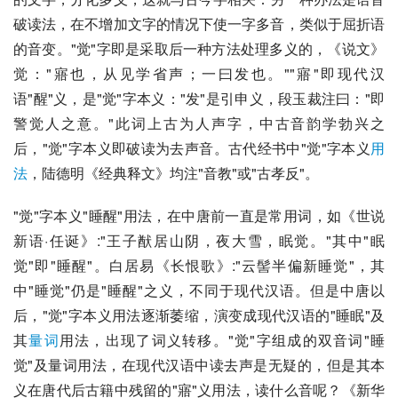
破读法，在不增加文字的情况下使一字多音，类似于屈折语
的音变。"觉"字即是采取后一种方法处理多义的，《说文》
觉："寤也，从见学省声；一曰发也。""寤"即现代汉
语"醒"义，是"觉"字本义："发"是引申义，
段玉裁
注曰："即
警觉人之意。"此词上古为人声字，中古
音韵学
勃兴之
后，"觉"字本义即破读为去声音。古代经书中"觉"字本义
用
法
，
陆德明
《
经典释文
》均注"音教"或"古孝反"。
"觉"字本义"睡醒"用法，在
中唐
前一直是常用词，如《
世说
新语·任诞
》:"
王子猷
居山阴，夜大雪，眠觉。"其中"眠
觉"即"睡醒"。
白居易
《
长恨歌
》:"云髻半偏新睡觉"，其
中"睡觉"仍是"睡醒"之义，不同于现代汉语。但是中唐以
后，"觉"字本义用法逐渐萎缩，演变成现代汉语的"睡眠"及
其
量词
用法，出现了词义转移。"觉"字组成的双音词"睡
觉"及量词用法，在现代汉语中读去声是无疑的，但是其本
义在
唐代
后古籍中残留的"寤"义用法，读什么音呢？《
新华