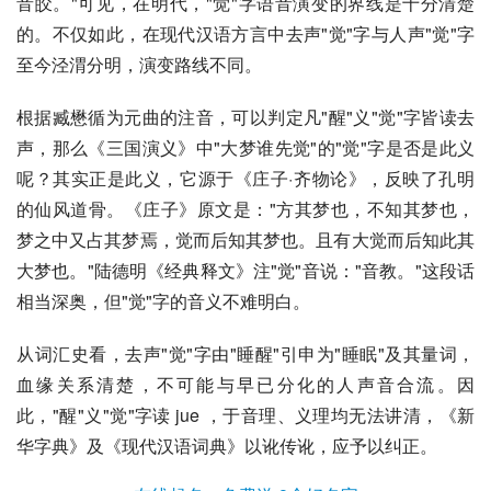
音皎。"可见，在明代，"觉"字语音演变的界线是十分清楚
的。不仅如此，在现代汉语方言中去声"觉"字与人声"觉"字
至今泾渭分明，演变路线不同。
根据臧懋循为元曲的注音，可以判定凡"醒"义"觉"字皆读去
声，那么《三国演义》中"大梦谁先觉"的"觉"字是否是此义
呢？其实正是此义，它源于《庄子·齐物论》，反映了孔明
的仙风道骨。《
庄子
》原文是："方其梦也，不知其梦也，
梦之中又占其梦焉，觉而后知其梦也。且有大觉而后知此其
大梦也。"陆德明《经典释文》注"觉"音说："音教。"这段话
相当深奥，但"觉"字的音义不难明白。
从词汇史看，去声"觉"字由"睡醒"引申为"睡眠"及其量词，
血缘关系清楚，不可能与早已分化的人声音合流。因
此，"醒"义"觉"字读 jue ，于音理、义理均无法讲清，《新
华字典》及《现代汉语词典》以讹传讹，应予以纠正。