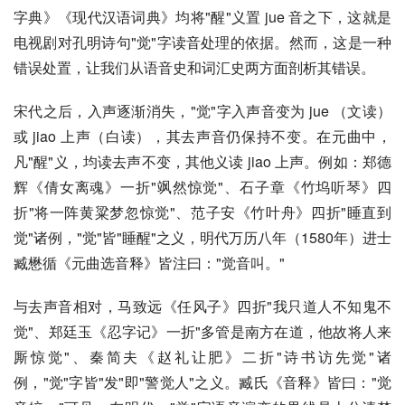
字典
》《现代汉语词典》均将"醒"义置 jue 音之下，这就是
电视剧对孔明诗句"觉"字读音处理的依据。然而，这是一种
错误处置，让我们从语音史和词汇史两方面剖析其错误。
宋代之后，入声逐渐消失，"觉"字入声音变为 jue （文读）
或 jiao 上声（白读），其去声音仍保持不变。在
元曲
中，
凡"醒"义，均读去声不变，其他义读 jiao 上声。例如：
郑德
辉
《倩女离魂》一折"飒然惊觉"、石子章《竹坞听琴》四
折"将一阵黄粱梦忽惊觉"、范子安《竹叶舟》四折"睡直到
觉"诸例，"觉"皆"睡醒"之义，明代万历八年（1580年）进士
臧懋循《元曲选音释》皆注曰："觉音叫。"
与去声音相对，
马致远
《任风子》四折"我只道人不知鬼不
觉"、
郑廷玉
《忍字记》一折"多管是南方在道，他故将人来
厮惊觉"、秦简夫《赵礼让肥》二折"诗书访先觉"诸
例，"觉"字皆"发"即"警觉人"之义。臧氏《音释》皆曰："觉