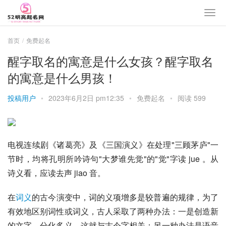
首页
免费起名
醒字取名的寓意是什么女孩？醒字取名
的寓意是什么男孩！
投稿用户
•
2023年6月2日 pm12:35
•
免费起名
•
阅读 599
电视连续剧《
诸葛亮
》及《三国演义》在处理"三顾茅庐"一
节时，均将
孔明
所吟诗句"
大梦谁先觉
"的"觉"字读 jue 。从
诗义看，应读去声 jiao 音。
在
词义
的古今演变中，词的义项增多是较普遍的规律，为了
有效地区别词性或词义，古人采取了两种办法：一是创造新
的文字，分化多义，这就与古今字相关：另一种办法是语音