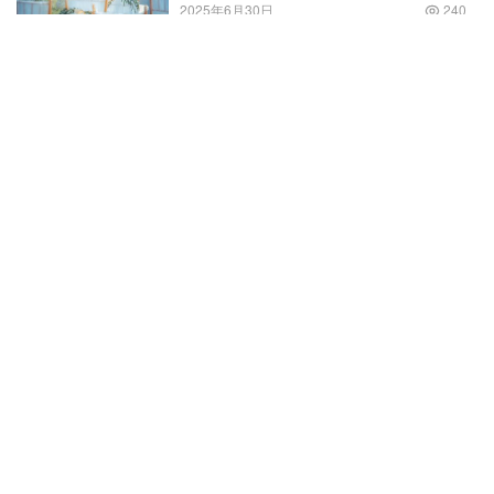
2025年6月30日
240
饰品店名字简洁大气_寓意好的店
铺名字饰品店名字简洁大气带带爽
2022年12月31日
588
好听稀少的男孩名字
对于很多家长而言，为自己的孩子起个好听的名字是一件十分重要
的任务。但是想要起得好听不仅需要灵感，同时还需要有足够的选
择。因此，我们为你精心搜集了30款少见的好听男孩名字，并附上
在线起名
2023年6月24日
655
他们…
做梦梦到逃难的时候（梦见在逃难
是什么意思）
2022年7月4日
659