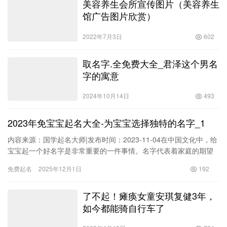
美容养生会所宣传图片（美容养生
馆广告图片欣赏）
2022年7月3日
602
取名字.全免费大全_君泽这个男名
字的寓意
2024年10月14日
493
2023年免宝宝起名大全-为宝宝选择独特的名字_1
内容来源：国学起名大师|发布时间：2023-11-04在中国文化中，给
宝宝起一个好名字是非常重要的一件事情。名字代表着家庭的期望
和祝福，也承载了孩子一生的愿望和个性。2023年即将到来，作为
免费起名
2025年12月1日
192
一个新时代的父母，您可能正在寻找一个与众不同的、有意义的名
字，以为您
了不起！瘫痪女童安琪复健3年，
如今都能骑自行车了