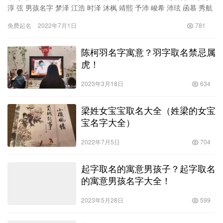
淳 弦 男孩名字 梦泽 江浩 时泽 沐枫 靖熙 予沛 峻希 沛玹 函慕 秀航
浚宸 瑾帆 悦…
免费起名
2022年7月1日
781
陈柯羽名字寓意？羽字取名禁忌属
虎！
2023年3月18日
634
梁姓女宝宝取名大全（姓梁的女宝
宝名字大全）
2022年7月5日
704
起字取名的寓意男孩子？起字取名
的寓意男孩名字大全！
2023年5月28日
599