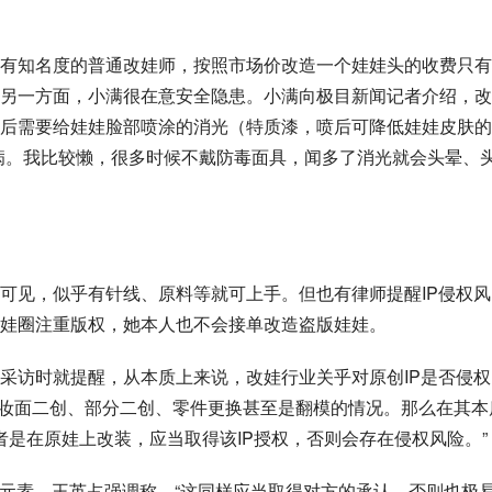
有知名度的普通改娃师，按照市场价改造一个娃娃头的收费只有
另一方面，小满很在意安全隐患。小满向极目新闻记者介绍，改
后需要给娃娃脸部喷涂的消光（特质漆，喷后可降低娃娃皮肤的
病。我比较懒，很多时候不戴防毒面具，闻多了消光就会头晕、
可见，似乎有针线、原料等就可上手。但也有律师提醒IP侵权风
娃圈注重版权，她本人也不会接单改造盗版娃娃。
采访时就提醒，从本质上来说，改娃行业关乎对原创IP是否侵权
比如妆面二创、部分二创、零件更换甚至是翻模的情况。那么在其本
者是在原娃上改装，应当取得该IP授权，否则会存在侵权风险。”
等元素，王英占强调称，“这同样应当取得对方的承认，否则也极