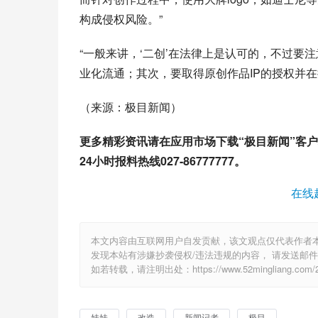
构成侵权风险。”
“一般来讲，‘二创’在法律上是认可的，不过要
业化流通；其次，要取得
原创作品
IP的授权并
（来源：极目新闻）
更多精彩资讯请在应用市场下载“极目新闻”客
24小时报料热线027-86777777。
在线
本文内容由互联网用户自发贡献，该文观点仅代表作者
发现本站有涉嫌抄袭侵权/违法违规的内容， 请发送邮件至 6
如若转载，请注明出处：https://www.52mingliang.com/21
娃娃
改造
新闻记者
极目