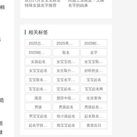
特殊女孩名字推荐
名字的由来
棉
相关标签
她
2025怎么起名
2025男孩取名大全
2025蛇宝宝取名
，
2025蛇宝宝取名字大全
取名
名字
女孩起名
女宝宝优雅的名字
女宝宝取名大全
女宝宝起名
女生取什么名字
好听的女孩名字2025年蛇宝宝取名
宝宝取名字生辰八字起名
宝宝名字大全男孩
宝宝起名
宝宝起名取名字
宝宝起名大全
宝宝起名网
寓意
楚辞中惊艳的男孩名字
生肖查询
造
男孩
男孩起名
男孩起名用字
男宝宝起名
给小孩起名
起名取名大全怎么起
原
起名字技巧与方法
陈宝宝起名
黄道吉日
做