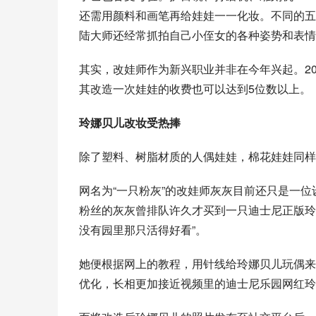
还需用颜料和画笔再给娃娃一一化妆。不同的五
陆大师还经常抓拍自己小侄女的各种姿势和表情
其实，改娃师作为新兴职业并非在今年兴起。20
其改造一次娃娃的收费也可以达到5位数以上。
玲娜贝儿改妆受热捧
除了塑料、树脂材质的人偶娃娃，棉花娃娃同样
网名为“一只粉灰”的改娃师灰灰目前还只是一
粉丝的灰灰曾排队许久才买到一只迪士尼正版玲
没有园里那只活得好看”。
她便根据网上的教程，用针线给玲娜贝儿玩偶来
优化，长相更加接近视频里的迪士尼乐园网红玲