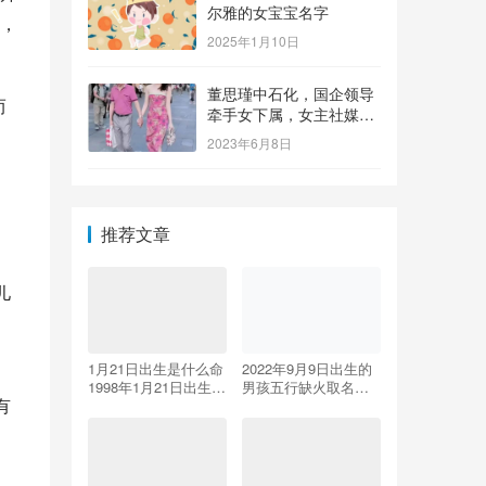
尔雅的女宝宝名字
，
2025年1月10日
董思瑾中石化，国企领导
而
牵手女下属，女主社媒晒
钻戒，奢侈品众多还要买
2023年6月8日
保险箱
推荐文章
儿
，
1月21日出生是什么命
2022年9月9日出生的
1998年1月21日出生是
男孩五行缺火取名大
有
什么命!
全