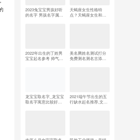
，
的
2023兔宝宝男孩好听
天蝎座女生性格特
的名字 男孩名字属兔
点？天蝎座女生和什
简单大方洋气
么座男生最配！
2022年出生的丁姓男
美名腾姓名测试打分
宝宝起名参考 帅气勇
免费测名测名古添君
敢的男孩名字
（美名腾姓名测试打
分免费五格测名测
名）
龙宝宝取名字_龙宝宝
2021端午节出生的五
取名字寓意比较好的
行缺水起名推荐,文雅
字
有寓意的名字
农历八月女宝宝取名
民族工业摇篮：无锡