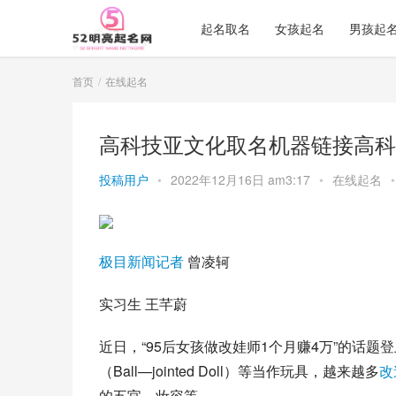
起名取名
女孩起名
男孩起
首页
在线起名
高科技亚文化取名机器链接高科
投稿用户
•
2022年12月16日 am3:17
•
在线起名
•
极目
新闻记者
 曾凌轲
实习生 王芊蔚
近日，“95后女孩做改娃师1个月赚4万”的话题登
（Ball—jointed Doll）等当作玩具，越来越多
改
的五官、妆容等。