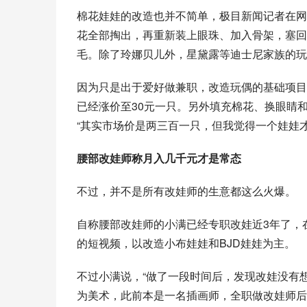
棉花娃娃的改造也并不简单，极目新闻记者在网
花全部掏出，再重新装上眼珠、加入骨架，塞回
毛。除了玲娜贝儿外，
星黛露
等迪士尼家族的玩
因为只是出于爱好做兼职，改造玩偶的基础项目
已经涨价至30元一只。另外填充棉花、换眼睛
“其实市场价是两三百一只，但我觉得一个娃娃
腰部改娃师称月入几千元才是常态
不过，并不是所有改娃师的生意都这么火爆。
自称腰部改娃师的小满已经专职改娃近3年了，在
的短视频，以改造小布娃娃和BJD娃娃为主。
不过小满说，“做了一段时间后，发现改娃没有
为美术，此前本是一名插画师，全职做改娃师后月