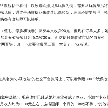
络教程帖中看到，以改造玲娜贝儿玩偶为例，需要从玩偶身后将
棉花后，通过手动推棉花来改造玩偶脸型，最后还需要剪毛、梳
偶都有改娃师可以接单。
（梳毛、修脸和线雕）灰灰本只收费20元，但现在订单太多，
和加装骨架等项目各项单收30元。但这仍只是改娃市场的白菜价
才两百块，改一下就要收费两三百，太贵了。”灰灰说。
其名为“小满改娃”的社交平台账号上，可以看到近300个玩偶改
想象中赚钱”，现在改娃已经从她的主业变成了副业。小满本专业
收入约为3000元左右，连插画师一个月的一半都不到，“其他