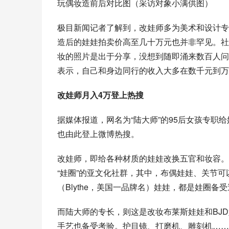
玩偶妆造前后对比图（采访对象小满供图）
极目新闻记者了解到，改娃师多为美术和设计专
造后的娃娃拍卖价高至几十万元也并非罕见。社
妆的照片是出于分享，没想到随即涌来数百人问
表示，自己和身边同行的收入大多在数千元到万
改娃师月入4万登上热搜
据媒体报道，网名为“陆大师”的95后女孩专职给
也由此登上微博热搜。
改娃师，即给各种材质的娃娃改换五官和妆容。
“娃圈”的亚文化社群，其中，布偶娃娃、关节可
（
Blythe
，美国一品牌名）娃娃，都是娃圈备受
而陆大师的专长，则这是改妆布莱斯娃娃和BJ
手艺也备受考验。
护目镜
、
打磨机
、
雕刻机
……