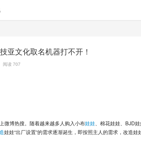
名
技亚文化取名机器打不开！
阅读 707
上
微博
热搜。随着越来越多人购入小布
娃娃
、棉花娃娃、BJD娃
造
娃娃“出厂设置”的需求逐渐诞生，即按照主人的需求，改造娃