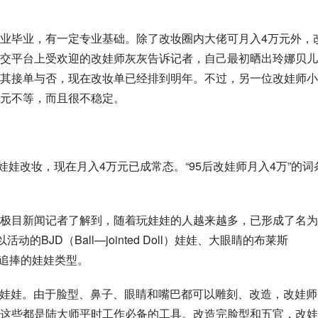
业毕业，有一定专业基础。除了改妆圈内大佬可月入4万元外，
交平台上受欢迎的改娃师灰灰告诉记者，自己最初晒出玲娜贝儿
其接单与否，现在改妆单已经排到明年。不过，另一位改娃师小
元不等，而且很不稳定。
娃娃改妆，现在月入4万元已成常态。“95后改娃师月入4万”的词
极目新闻记者了解到，随着玩娃娃的人越来越多，已形成了名为
以活动的
BJD
（Ball—jointed Doll）娃娃、大眼睛的布莱斯
追捧的娃娃类型。
D娃娃。由于脸型、鼻子、眼睛和嘴巴都可以雕刻、改造，改娃师
这些都是陆大师平时工作必备的工具。改造完脸型和五官，改娃