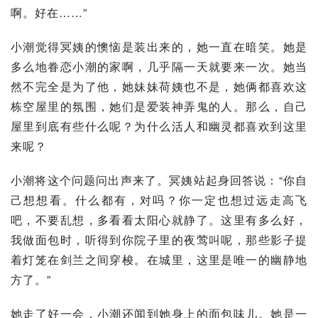
啊。好在……”
小潮觉得冥姨的懊恼是装出来的，她一直在暗笑。她是
多么地眷恋小潮的家啊，几乎隔一天就要来一次。她当
然不完全是为了他，她妹妹荷姨也不是，她俩都喜欢这
栋空屋里的氛围，她们是爱装神弄鬼的人。那么，自己
屋里到底有些什么呢？为什么活人和幽灵都喜欢到这里
来呢？
小潮将这个问题问出声来了。冥姨站起身回答说：“你自
己想想看。什么都有，对吗？你一定也想过远走高飞
吧，不要乱想，多看看太阳心就静了。这里有多么好，
我做面包时，听得到你院子里的夜莺叫呢，那些影子提
着灯笼在剑兰之间穿梭。在城里，这里是唯一的幽静地
方了。”
她走了好一会，小潮还闻到她身上的面包味儿。她是一