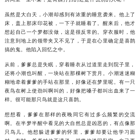
虽然是大白天，小潮却感到有浓重的睡意袭来。他上了
床，盖上那床印花被，一下子就睡着了。醒来后，他才
想起自己一个梦都没做，这是很反常的。穿衣服时，他
注意到地上的领带夹又不见了，于是在心里确定是喜鹊
搞的鬼。他陷入回忆之中。
从前，爹爹总是失眠，穿着睡衣从过道里走到院子里，
还将小潮也叫醒，一块站在那棵树下赏月。小潮迷迷糊
糊地牵着爹爹的手站在那里，好像还在梦里呢。有一只
夜鸟在树上使劲叫啊叫的，好像把嗓子都叫出血来了一
样。很可能那只鸟就是这只喜鹊。
想想看，爹爹在那样的夜晚同它有过多么频繁的交流
啊。在半梦半醒中看见的大自然总是凶恶的，有点像那
只鸟儿。他想躲进爹爹的怀里，爹爹却要让他学习面