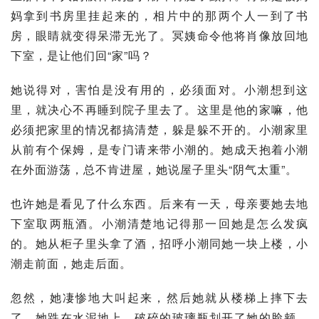
妈拿到书房里挂起来的，相片中的那两个人一到了书
房，眼睛就变得呆滞无光了。冥姨命令他将肖像放回地
下室，是让他们回“家”吗？
她说得对，害怕是没有用的，必须面对。小潮想到这
里，就决心不再睡到院子里去了。这里是他的家嘛，他
必须把家里的情况都搞清楚，躲是躲不开的。小潮家里
从前有个保姆，是专门请来带小潮的。她成天抱着小潮
在外面游荡，总不肯进屋，她说屋子里头“阴气太重”。
也许她是看见了什么东西。后来有一天，母亲要她去地
下室取两瓶酒。小潮清楚地记得那一回她是怎么发疯
的。她从柜子里头拿了酒，招呼小潮同她一块上楼，小
潮走前面，她走后面。
忽然，她凄惨地大叫起来，然后她就从楼梯上摔下去
了，她跌在水泥地上，破碎的玻璃瓶划开了她的脸颊。