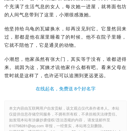
个充满了生活气息的女人，每次她一进屋，就将面包坊
的人间气息带到了这里，小潮很感激她。
他坚持给乌龟的瓦罐换水，却再没见到它。它显然回来
过，那都是他在屋里睡着了的时候。他不在院子里睡，
它就不陪他了，它是通灵的动物。
小潮想，他家虽然有张大门，其实等于没有，谁都进得
来。就因为这，冥姨才说他家什么都有吧。看来父母在
世时就是这样了，也许还可以追溯到更远更远。
在线起名，免费送 8个好名字
本文内容由互联网用户自发贡献，该文观点仅代表作者本人。本站
仅提供信息存储空间服务，不拥有所有权，不承担相关法律责任。
如发现本站有涉嫌抄袭侵权/违法违规的内容， 请发送邮件至
610798281@qq.com 举报，一经查实，本站将立刻删除。