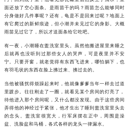
面还放了空心面条。是雨苗干的吗？雨苗怎么能够同时
分身做好几件事呢？还有，龟是不是回来过呢？地面上
有它爬过的新鲜痕迹，但小潮并未见过它的身影。大概
雨苗见过它了，所以才送面条给它吃吧。
有一夜，小潮睡在盥洗室里头。虽然他搬进屋里来睡之
后就再也没听到过那些女人的哭声，可是夜里并不安
宁。只要开窗，就老觉得有东西飞进来，哪怕躺下，也
有羽毛状的东西在脸上拂过来、拂过去的。
当他被骚扰得烦躁起来时，他就像爹爹当年一样去过道
里踱步。往往刚走了一圈，就看见某个房间的灯亮了，
待他进入那个房间呢，又什么都没发现。由于这些房间
弄得他的神经过于紧张，他才生出了睡到盥洗室里头去
的念头。盥洗室很宽大，行军床摆在正中，周围是澡
盆、洗脸盆和马桶，各式各样的龙头一律漏水。