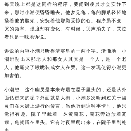
每天晚上都是这同样的程序，要闹到凌晨才会安静下
来，那时小潮便昏昏睡去。他梦见龟，龟的脚爪轻轻地
搔着他的脸颊，安抚着他那颗受惊的心。程序虽不变，
哭的频率、强度却有变化。有时候，哭声消失了，哭泣
者只是一味地诉说。
诉说的内容小潮只听得清零星的一两个字。渐渐地，小
潮辨别出来那老人和那女人其实是一个人，是一个老
人，他逼尖了喉咙装成女人在哭。这一发现使得小潮更
加害怕。
小潮想，这个幽灵是本来寄居在屋子里头的，还是从外
面钻进来的呢？外面就是大街，小潮多次听到过关于幽
灵们在大街上游行的传言，当他听到这种事情时，他只
觉得有趣。院子里栽着一丛黄菊花，菊花旁边放着瓦
罐，龟就蹲在里头。它有时夜里爬出来，在院子里到处
走。