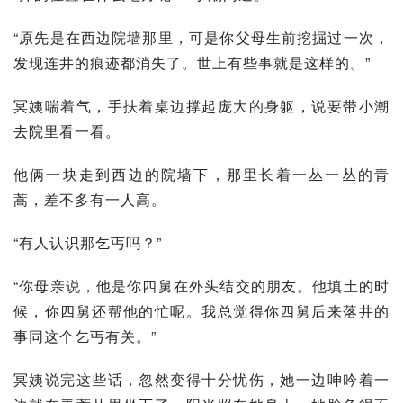
“原先是在西边院墙那里，可是你父母生前挖掘过一次，
发现连井的痕迹都消失了。世上有些事就是这样的。”
冥姨喘着气，手扶着桌边撑起庞大的身躯，说要带小潮
去院里看一看。
他俩一块走到西边的院墙下，那里长着一丛一丛的
青
蒿
，差不多有一人高。
“有人认识那乞丐吗？”
“你母亲说，他是你四舅在外头结交的朋友。他填土的时
候，你四舅还帮他的忙呢。我总觉得你四舅后来落井的
事同这个乞丐有关。”
冥姨说完这些话，忽然变得十分忧伤，她一边呻吟着一