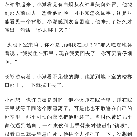
衣袖举起来，小潮看见有白烟从衣袖里头向外冒。他绕
到那人前面去，想看他的脸，可不知怎么回事，还是只
能看见一个背影。小潮感到发音困难，他挣扎了好久才
喊出一句话：“你从哪里来？”
“从地下室来嘛，你不是听到我在哭吗？”那人嘿嘿地笑
着说，“我就住在那里，现在我要回去了，你可要看仔细
啊。”
长衫游动着，小潮看不见他的脚，他游到地下室的楼梯
口那里，一下就掉下去了。
小潮想，也许冥姨是对的。他不该睡在院子里，睡在院
子里就等于同这个家疏离了。可是他也不敢睡在自己的
卧室里，那个可怕的夜晚把他吓坏了。当时他被好几个
家伙逼到墙角，一个家伙伸出手臂来对他进行“锁喉”。
眼看自己就要窒息而死，他拼全力挣扎了一下，没想到