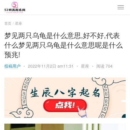
首页
星座
梦见两只乌龟是什么意思,好不好,代表
什么梦见两只乌龟是什么意思呢是什么
预兆!
投稿用户
•
2022年11月2日 am11:31
•
星座
•
阅读 704