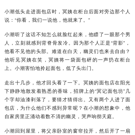
小潮低头走进面包店时，冥姨在柜台后面对旁边那个人
说：“你看，我们一说他，他就来了。”
小潮听了这话不知怎么就脸红起来，他瞟了一眼那个男
人，立刻就感到背脊骨发冷。因为那个人正是“背影”，
他看不见他的头部。难道在白天，幽灵们也来去自由？
他听见冥姨在笑，冥姨将一袋面包砰的一声扔在柜台
上。小潮害怕地拎起面包，低了头出门。
走出十几步，他才回头看了一下。冥姨的面包店在阳光
下静静地散发着熟悉的香味，招牌上的“冥记面包坊”几
个字却油漆剥落了，要猜才猜得出。又有两个人进了面
包店，为什么他们不感到异常呢？在小潮的想象中，他
自家房里正涌动着数不清的幽灵，哭声响彻天庭。
小潮回到屋里，将父亲卧室的窗帘拉开，然后开了一扇