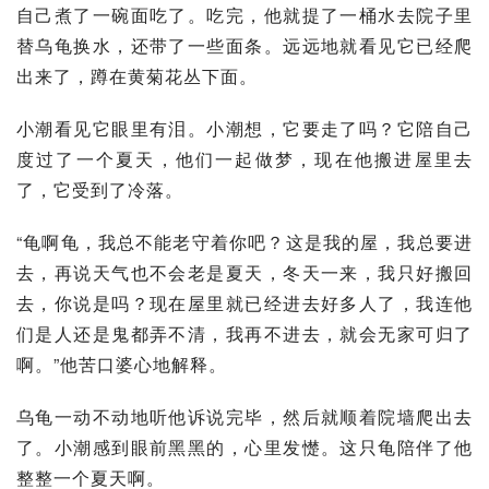
自己煮了一碗面吃了。吃完，他就提了一桶水去院子里
替乌龟换水，还带了一些面条。远远地就看见它已经爬
出来了，蹲在黄菊花丛下面。
小潮看见它眼里有泪。小潮想，它要走了吗？它陪自己
度过了一个夏天，他们一起做梦，现在他搬进屋里去
了，它受到了冷落。
“龟啊龟，我总不能老守着你吧？这是我的屋，我总要进
去，再说天气也不会老是夏天，冬天一来，我只好搬回
去，你说是吗？现在屋里就已经进去好多人了，我连他
们是人还是鬼都弄不清，我再不进去，就会无家可归了
啊。”他苦口婆心地解释。
乌龟一动不动地听他诉说完毕，然后就顺着院墙爬出去
了。小潮感到眼前黑黑的，心里发憷。这只龟陪伴了他
整整一个夏天啊。