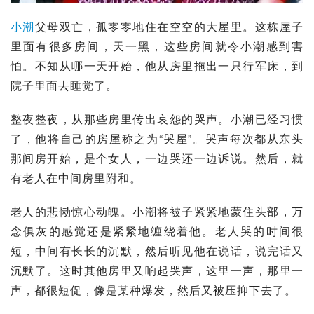
小潮
父母双亡，孤零零地住在空空的大屋里。这栋屋子
里面有很多房间，天一黑，这些房间就令小潮感到害
怕。不知从哪一天开始，他从房里拖出一只行军床，到
院子里面去睡觉了。
整夜整夜，从那些房里传出哀怨的哭声。小潮已经习惯
了，他将自己的房屋称之为“哭屋”。哭声每次都从东头
那间房开始，是个女人，一边哭还一边诉说。然后，就
有老人在中间房里附和。
老人的悲恸惊心动魄。小潮将被子紧紧地蒙住头部，万
念俱灰的感觉还是紧紧地缠绕着他。老人哭的时间很
短，中间有长长的沉默，然后听见他在说话，说完话又
沉默了。这时其他房里又响起哭声，这里一声，那里一
声，都很短促，像是某种爆发，然后又被压抑下去了。