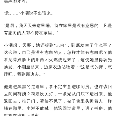
黑黑的牙齿。
“您……”小潮说不出话来。
“是啊，我天天来这里睡。待在家里是没有意思的，凡是
有志向的人都不待在家里。”
小潮想，天哪，她还提到“志向”，到底发生了什么事？
这么说，自己是没有志向的人，怎样才能有志向呢？他
看见荷姨脸上的那两团火燃烧起来了，这使她显得容光
焕发。小潮坐起来，边穿衣边咕噜着：“这是您的床，您
睡吧，我到那边去。”
他走进黑黑的过道里，拿不定主意进哪间房。也许该回
去问问荷姨？荷姨没关灯，一条光从门底下透出来。他
返回去，推开门，荷姨不见了，被子像里头睡着人一样
铺在那里。小潮不敢喊，他退回过道里，进了书房。他
打算在地板上过夜。