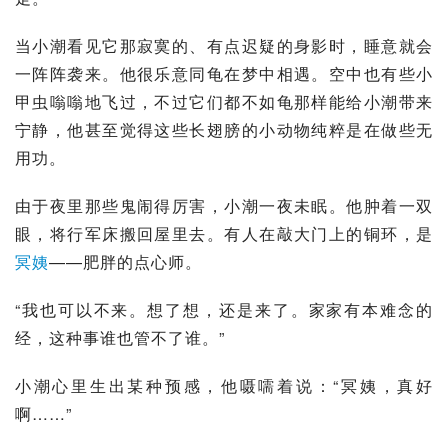
当小潮看见它那寂寞的、有点迟疑的身影时，睡意就会
一阵阵袭来。他很乐意同龟在梦中相遇。空中也有些小
甲虫
嗡嗡地飞过，不过它们都不如龟那样能给小潮带来
宁静，他甚至觉得这些长翅膀的小动物纯粹是在做些无
用功。
由于夜里那些鬼闹得厉害，小潮一夜未眠。他肿着一双
眼，将行军床搬回屋里去。有人在敲大门上的铜环，是
冥姨
——肥胖的点心师。
“我也可以不来。想了想，还是来了。家家有本难念的
经，这种事谁也管不了谁。”
小潮心里生出某种预感，他嗫嚅着说：“冥姨，真好
啊……”