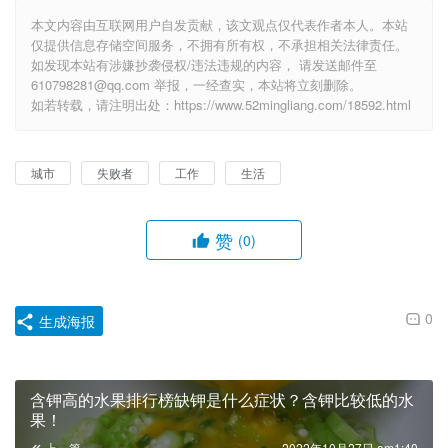
本文内容由互联网用户自发贡献，该文观点仅代表作者本人。本站
仅提供信息存储空间服务，不拥有所有权，不承担相关法律责任。
如发现本站有涉嫌抄袭侵权/违法违规的内容， 请发送邮件至
610798281@qq.com 举报，一经查实，本站将立刻删除。
如若转载，请注明出处：https://www.52mingliang.com/18592.html
城市
失败者
工作
生活
赞
(0)
0
生成海报
含钾高的水果排行榜缺钾是什么症状？含钾比较低的水
果！
上一篇
2022年10月27日 am1:40