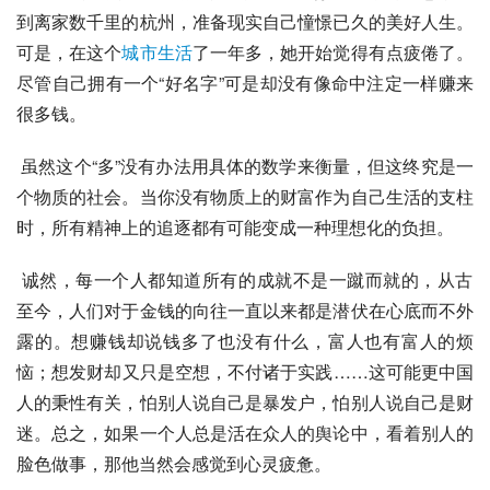
到离家数千里的杭州，准备现实自己憧憬已久的美好人生。
可是，在这个
城市
生活
了一年多，她开始觉得有点疲倦了。
尽管自己拥有一个“好名字”可是却没有像命中注定一样赚来
很多钱。
 虽然这个“多”没有办法用具体的数学来衡量，但这终究是一
个物质的社会。当你没有物质上的财富作为自己生活的支柱
时，所有精神上的追逐都有可能变成一种理想化的负担。
 诚然，每一个人都知道所有的成就不是一蹴而就的，从古
至今，人们对于金钱的向往一直以来都是潜伏在心底而不外
露的。想赚钱却说钱多了也没有什么，富人也有富人的烦
恼；想发财却又只是空想，不付诸于实践……这可能更中国
人的秉性有关，怕别人说自己是暴发户，怕别人说自己是财
迷。总之，如果一个人总是活在众人的舆论中，看着别人的
脸色做事，那他当然会感觉到心灵疲惫。