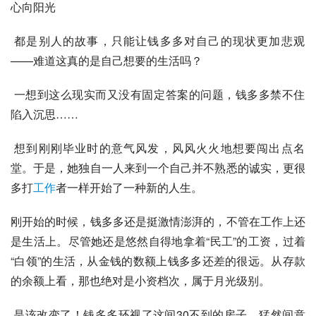
心向阳光
 都是别人的故事，只能让钱多多对自己的现状更加悲观
——难道这真的是自己想要的生活吗？
 一想到这么现实而又没有固定答案的问题，钱多多禁不住
陷入沉思……
 想到刚刚毕业时的意气风发，风风火火地想要闯出点名
堂。于是，她独自一人来到一个自己并不熟悉的诚实，更很
多打
工作
者一样开始了一种新的人生。
刚开始的时候，钱多多还是挺激情澎湃的，不管在工作上还
是生活上。尽管她还是悠然自得地拿着“民工”的工资，过着
“白领”的生活，从金钱的数额上钱多多还差的很远。从存款
的余额上看，那也绝对是小资档次，属于月光级别。
 是该改变了！钱多多环视了这间30不到的房子，猛然间意