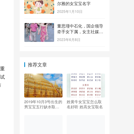
尔雅的女宝宝名字
2025年1月10日
董思瑾中石化，国企领导
牵手女下属，女主社媒晒
钻戒，奢侈品众多还要买
2023年6月8日
保险箱
推荐文章
重
试
市
2019年10月3号出生的
姓黄牛女宝宝怎么取
男宝宝五行缺水取名
名好听 姓高女宝取名
注意事项