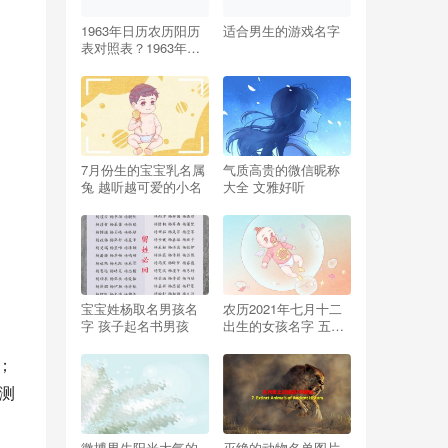
1963年日历农历阳历
适合男生的游戏名字
表对照表？1963年日
历农历阳历表！
7月份生的宝宝乳名属
气质高贵的微信昵称
兔 越听越可爱的小名
大全 文雅好听
宝宝姓杨取名男孩名
农历2021年七月十二
字 孩子起名书男孩
出生的女孩名字 五行
缺木八字免费取名
%；
件测
微博男生阳光大气的
灭绝的动物名单图片