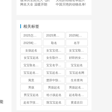
网名大全 温暖开朗
中国灭绝的动物名单!
相关标签
2025怎么起名
2025男孩取名大全
2025蛇宝宝取名
2025蛇宝宝取名字大全
取名
名字
女孩起名
女宝宝优雅的名字
女宝宝取名大全
女宝宝起名
女生取什么名字
好听的女孩名字2025年蛇宝宝取名
宝宝取名字生辰八字起名
宝宝名字大全男孩
宝宝起名
宝宝起名取名字
宝宝起名大全
宝宝起名网
寓意
楚辞中惊艳的男孩名字
生肖查询
男孩
男孩起名
男孩起名用字
男宝宝起名
给小孩起名
起名取名大全怎么起
能
起名字技巧与方法
陈宝宝起名
黄道吉日