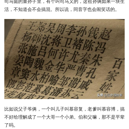
司马懿
的重孙子里，有个叫司马乂的，这祖孙俩如果一块生
活，不知道会不会搞混。所以说，同音字也会闹笑话的。
比如说父子爷俩，一个叫儿子叫
慕容复
，老爹叫
慕容博
，搞
不好给理解成了一个大哥一个小弟。伯和父嘛，那不是平辈
了吗。