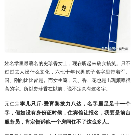
姓名学里最著名的史珍香女士，现在听起来确实搞笑。只不
过过去人没什么文化，六七十年代男孩子名字里带着军、
国、刚的比比皆是。而女生嘛，云、香、花也是出现频率很
高的字。所以史珍香在以前，说不定真有这名字。
孛儿只斤·爱育黎拔力八达
，名字里足足十一个
元仁宗
字，假如没有
身份证
时候，住宾馆让报名，我要是前台
服务员，肯定告诉他一个房间住不了这么多人。