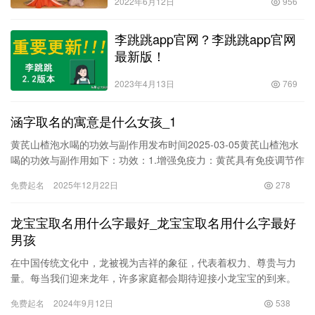
2022年6月12日
956
李跳跳app官网？李跳跳app官网
最新版！
2023年4月13日
769
涵字取名的寓意是什么女孩_1
黄芪山楂泡水喝的功效与副作用发布时间2025-03-05黄芪山楂泡水
喝的功效与副作用如下：功效：1.增强免疫力：黄芪具有免疫调节作
用，能够增强机体的免疫能力，预防感冒和其他疾病的发生。2.促进
免费起名
2025年12月22日
278
消化：山楂含有丰富的维生素C、纤维素和有机酸，有助于促进消
龙宝宝取名用什么字最好_龙宝宝取名用什么字最好
男孩
在中国传统文化中，龙被视为吉祥的象征，代表着权力、尊贵与力
量。每当我们迎来龙年，许多家庭都会期待迎接小龙宝宝的到来。
而在这些家庭中，如何为男孩选择一个合适名字，成为了一件非常
免费起名
2024年9月12日
538
重要且…