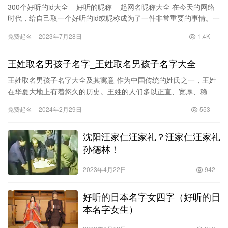
300个好听的id大全 – 好听的昵称 – 起网名昵称大全 在今天的网络
时代，给自己取一个好听的id或昵称成为了一件非常重要的事情。一
个好听的id不仅能够展…
免费起名
2023年7月28日
1.4K
王姓取名男孩子名字_王姓取名男孩子名字大全
王姓取名男孩子名字大全及其寓意 作为中国传统的姓氏之一，王姓
在华夏大地上有着悠久的历史。王姓的人们多以正直、宽厚、稳
重、睿智为美德，而在为王姓男孩取名字时，更是希望能够找到既
免费起名
2024年2月29日
553
传承了…
沈阳汪家仁汪家礼？汪家仁汪家礼
孙德林！
2023年4月22日
942
好听的日本名字女四字（好听的日
本名字女生）