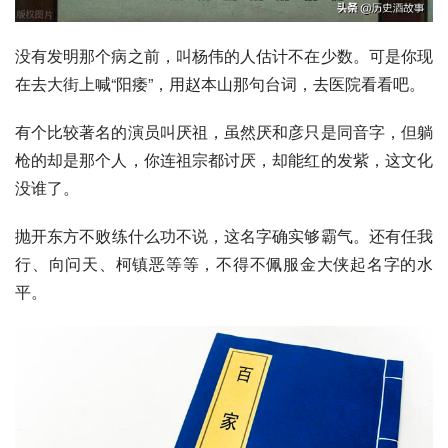
没有发明那个病之前，叫杨伟的人估计不在少数。可是你现
在去大街上喊“阳痿”，用
赵本山
那句台词，去医院看看吧。
有个比较著名的演员叫厌祖，虽然厌和彦只是同音字，但躺
枪的却是那个人，你连祖宗都讨厌，却能红的发紫，这文化
没谁了。
抛开
东方不败
练什么功不说，这名字确实够霸气。还有任我
行、
向问天
、
柯镇恶
等等，不得不佩服金大侠起名字的水
平。