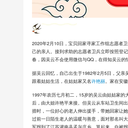
2020年2月10日，
宝贝回家
寻家工作组志愿者卫
己的亲人。接到求助的志愿者卫兵立即按照登记
春，因吴云不会使用微信与
QQ
，在得知吴云的
据吴云回忆，自己出生于1982年2月5日，父
跟着姑姑生活，在姑姑家又名
许艳丽
。家在安徽
1997年农历七月初二，15岁的吴云由姑姑家的
后，由大姐许艳平来接。但吴云从车站卫生间出
措时，一位好心的老人伸出援手，带她回家让她
过前一日陌生老人的温暖与善意，面对那名叫大
军拐到了江苏灌南县孟兴庄乡。算起来，自被拐