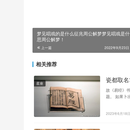
梦见唱戏的是什么征兆周公解梦梦见唱戏是什
思周公解梦！
上一篇
2022年9月23日 
相关推荐
瓷都取名
星座
故《易经》书
题。 如果卜
只说结果，
2023年6月18