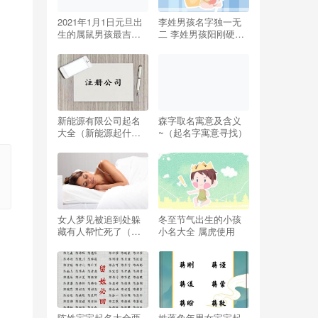
2021年1月1日元旦出
李姓男孩名字独一无
生的属鼠男孩最吉利
二 李姓男孩阳刚硬气
的名字
的名字
新能源有限公司起名
森字取名寓意及含义
大全（新能源起什么
~（起名字寓意寻找）
名好）
女人梦见被追到处躲
冬至节气出生的小孩
藏有人帮忙死了（女
小名大全 属虎使用
人梦见被追到处躲藏
有人帮忙但最后还是
被发现）
陈姓宝宝起名大全两
姓蒋兔年男女宝宝起