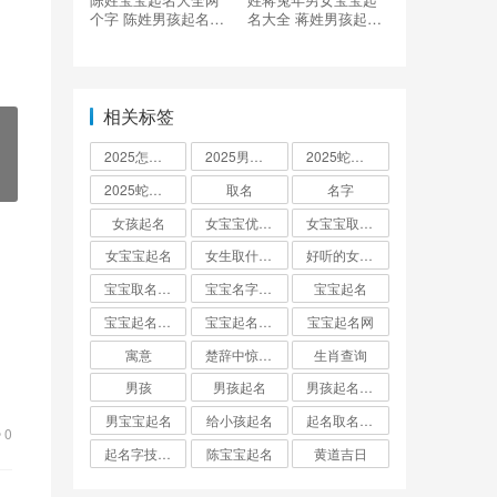
个字 陈姓男孩起名洋
名大全 蒋姓男孩起名
气点的
时尚霸气
相关标签
2025怎么起名
2025男孩取名大全
2025蛇宝宝取名
2025蛇宝宝取名字大全
取名
名字
女孩起名
女宝宝优雅的名字
女宝宝取名大全
女宝宝起名
女生取什么名字
好听的女孩名字2025年蛇宝宝取名
宝宝取名字生辰八字起名
宝宝名字大全男孩
宝宝起名
宝宝起名取名字
宝宝起名大全
宝宝起名网
寓意
楚辞中惊艳的男孩名字
生肖查询
！
男孩
男孩起名
男孩起名用字
男宝宝起名
给小孩起名
起名取名大全怎么起
0
起名字技巧与方法
陈宝宝起名
黄道吉日