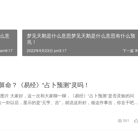
么意
梦见天鹅是什么意思梦见天鹅是什么意思有什么预
兆！
am9:17
2022年9月23日 pm3:17
下一篇
算命？《易经》“占卜预测”灵吗！
图片 大家好，这一次和大家聊一聊，《易经》“占卜预测”是否灵验的问
出一卦以后，显示的是“元亨、吉”，就说这卦好，做这件事吉，你去干吧
不讲过程。问…
日
561