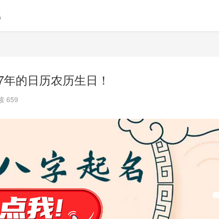
名
97年的日历农历生日！
 659