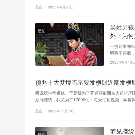
星座
2025年6月27日
吴姓男孩
星座
外？为何
一提到朱祁钰
明英宗兵败
于谦，打赢
2023年6月16
预兆十大梦境暗示要发横财近期发横财
听说玩抖音赚钱，于是我为了开通橱窗而奋力前行,
划能赚钱，我又为了17000忙：每天忙拍视频，学剪
星座
2022年11月10日
梦见脑袋
星座