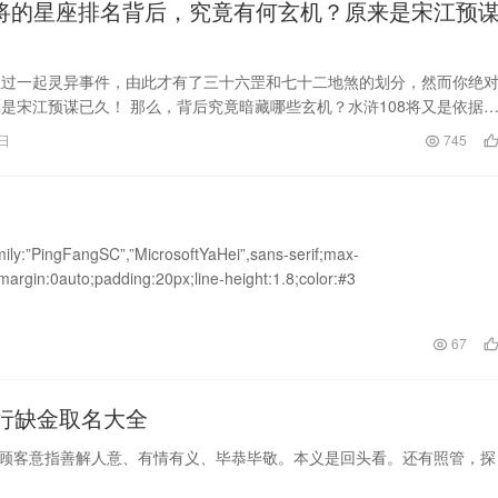
8将的星座排名背后，究竟有何玄机？原来是宋江预
生过一起灵异事件，由此才有了三十六罡和七十二地煞的划分，然而你绝
是宋江预谋已久！ 那么，背后究竟暗藏哪些玄机？水浒108将又是依据
 今天，我们…
7日
745
mily:”PingFangSC”,”MicrosoftYaHei”,sans-serif;max-
margin:0auto;padding:20px;line-height:1.8;color:#3
日
67
五行缺金取名大全
环顾、顾客意指善解人意、有情有义、毕恭毕敬。本义是回头看。还有照管，探