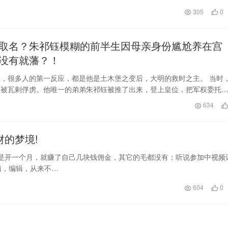
305
0
取名？朱祁钰模糊的前半生因母亲身份尴尬养在宫
没有就藩？！
，很多人的第一反应，都是他是土木堡之变后，大明的救时之主。 当时
，被瓦剌俘虏。他唯一的弟弟朱祁钰被推了出来，登上皇位，把军权委托
了北京保卫战，保…
日
634
的梦境!
可是开一个月，就赚了自己几块钱佣金，其它的毛都没有；听说参加中视频
辑，编辑，从来不…
604
0