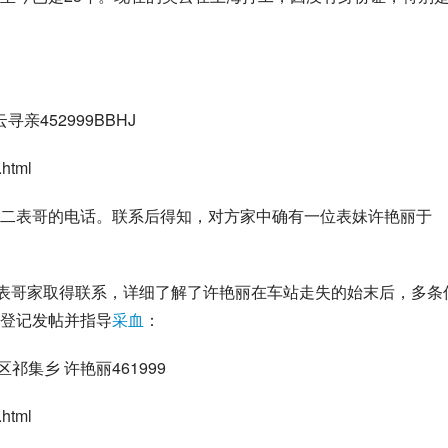
亲452999BBHJ
.html
二表哥的电话。联系后得知，对方家中确有一位表妹许艳丽于
二表哥家取得联系，详细了解了许艳丽在车站走失的始末后，多条
登记发帖并指导
采血
：
祁集乡 许艳丽461999
.html