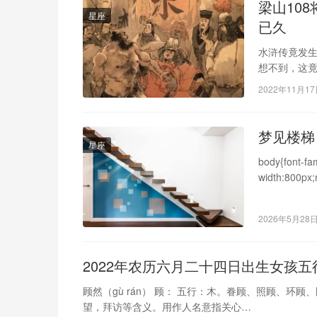
梁山10
星座
已久
水浒传竟发
想不到，这竟
么排名的呢？
2022年11月1
梦见楼梯
星座
body{font-fa
width:800px;
2026年5月28
2022年农历六月二十四日出生女孩
顾然（gù rán） 顾： 五行：木。眷顾、照顾、
望，拜访等含义。用作人名意指关心…