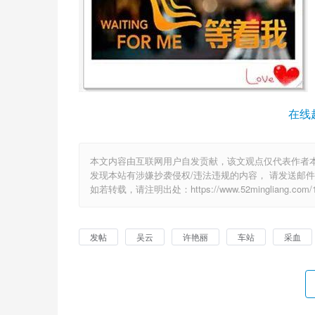
在线
本文内容由互联网用户自发贡献，该文观点仅代表作者
发现本站有涉嫌抄袭侵权/违法违规的内容， 请发送邮件至 6
如若转载，请注明出处：https://www.52mingliang.com/16
发帖
吴云
许艳丽
车站
采血