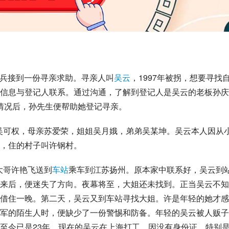
兵接到一份寻亲求助。寻亲人叫
吴云
，1997年被拐，想要寻找
信息与登记人联系。通过沟通，了解到登记人是吴云的老板孙庆
情况后，孙先生便帮助她登记寻亲。
亲吴可权，母亲苏爱荣，姐姐吴月娥，弟弟吴某坤。吴云本人因从
，住的村子叫许钢村。
大哥许艳飞送到
车站
乘车到江苏扬州。原本家中联系好，吴云到
来后，便迷失了方向。夜幕将至，大姐还未找到。正当吴云不知
借住一晚。第二天，吴云又到车站寻找大姐。许是年轻的她才感
军的陌生人时，便缺少了一份警惕和防备。年轻的吴云被人贩子
至今已是23年。现在的吴云在上海打工，因没有身份证，特别