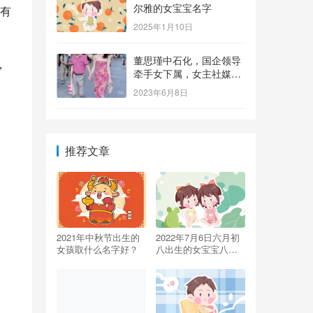
尔雅的女宝宝名字
有
2025年1月10日
董思瑾中石化，国企领导
，
牵手女下属，女主社媒晒
钻戒，奢侈品众多还要买
2023年6月8日
保险箱
推荐文章
2021年中秋节出生的
2022年7月6日六月初
女孩取什么名字好？
八出生的女宝宝八字
怎么排 五行缺土取名