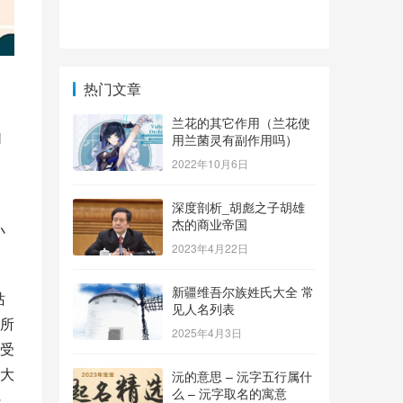
热门文章
兰花的其它作用（兰花使
自
用兰菌灵有副作用吗）
2022年10月6日
深度剖析_胡彪之子胡雄
杰的商业帝国
小
2023年4月22日
新疆维吾尔族姓氏大全 常
站
见人名列表
所
2025年4月3日
受
大
沅的意思 – 沅字五行属什
么 – 沅字取名的寓意
是