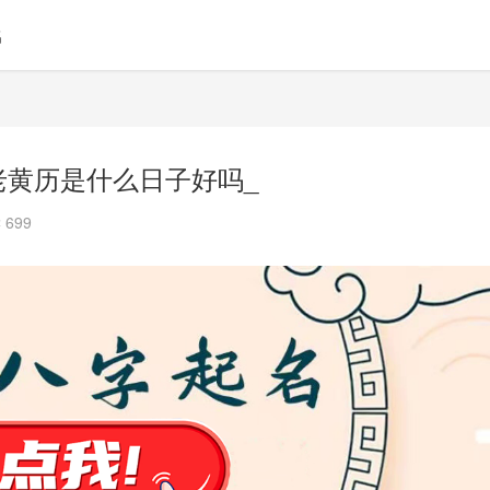
名
老黄历是什么日子好吗_
 699