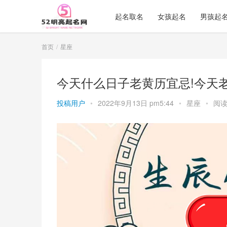
起名取名
女孩起名
男孩起
首页
星座
今天什么日子老黄历宜忌!今天
投稿用户
•
2022年9月13日 pm5:44
•
星座
•
阅读