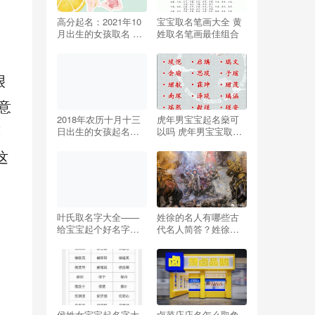
高分起名：2021年10
宝宝取名笔画大全 黄
月出生的女孩取名 寓
姓取名笔画最佳组合
。
意吉祥
艰
意
2018年农历十月十三
虎年男宝宝起名燊可
蒋
日出生的女孩起名，
以吗 虎年男宝宝取什
女宝宝五行起名
么名字最好
这
叶氏取名字大全——
姓徐的名人有哪些古
给宝宝起个好名字的
代名人简答？姓徐的
艺术
名人有哪些人物！
侯姓女宝宝起名字大
卤菜店店名怎么取免