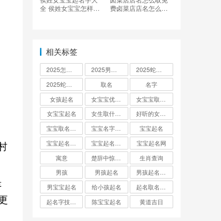
全 侯姓女宝宝怎样取
费卤菜店店名怎么取
名帅气
免费好听
相关标签
2025怎么起名
2025男孩取名大全
2025蛇宝宝取名
2025蛇宝宝取名字大全
取名
名字
女孩起名
女宝宝优雅的名字
女宝宝取名大全
女宝宝起名
女生取什么名字
好听的女孩名字2025年蛇宝宝取名
宝宝取名字生辰八字起名
宝宝名字大全男孩
宝宝起名
村
宝宝起名取名字
宝宝起名大全
宝宝起名网
寓意
楚辞中惊艳的男孩名字
生肖查询
男孩
男孩起名
男孩起名用字
是
男宝宝起名
给小孩起名
起名取名大全怎么起
更
起名字技巧与方法
陈宝宝起名
黄道吉日