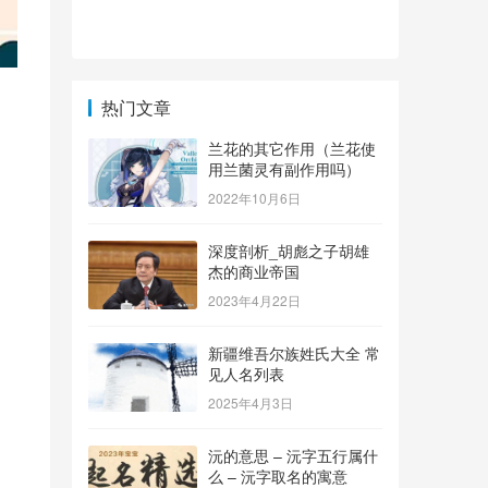
热门文章
兰花的其它作用（兰花使
用兰菌灵有副作用吗）
2022年10月6日
深度剖析_胡彪之子胡雄
杰的商业帝国
2023年4月22日
新疆维吾尔族姓氏大全 常
见人名列表
2025年4月3日
沅的意思 – 沅字五行属什
么 – 沅字取名的寓意