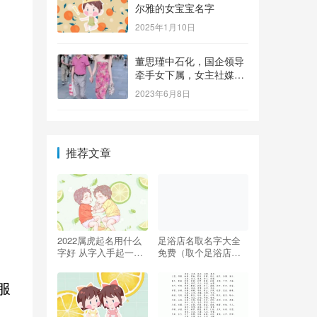
尔雅的女宝宝名字
2025年1月10日
董思瑾中石化，国企领导
牵手女下属，女主社媒晒
钻戒，奢侈品众多还要买
2023年6月8日
保险箱
推荐文章
2022属虎起名用什么
足浴店名取名字大全
字好 从字入手起一个
免费（取个足浴店名
福上加福的名字
字简单好记）
服
自