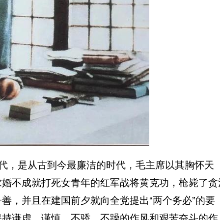
代，是从古到今最廉洁的时代，毛主席以其胸怀天
求婚不成就打死女青年的
红军
战将黄克功，枪毙了贪
子善
，并且在建国前夕就向全党提出“
两个务必
”的要
保持谦虚、谨慎、不骄、不躁的作风和艰苦奋斗的作