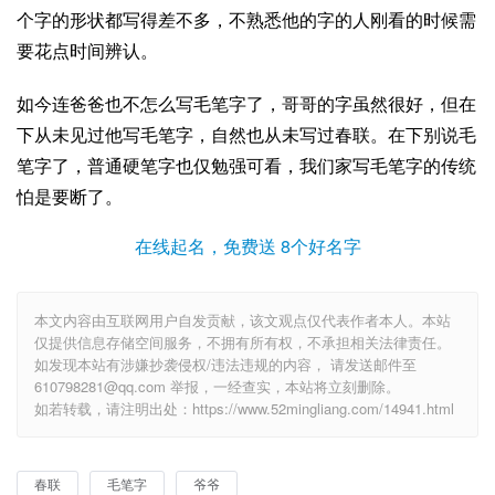
个字的形状都写得差不多，不熟悉他的字的人刚看的时候需
要花点时间辨认。
如今连爸爸也不怎么写毛笔字了，哥哥的字虽然很好，但在
下从未见过他写毛笔字，自然也从未写过春联。在下别说毛
笔字了，普通硬笔字也仅勉强可看，我们家写毛笔字的传统
怕是要断了。
在线起名，免费送 8个好名字
本文内容由互联网用户自发贡献，该文观点仅代表作者本人。本站
仅提供信息存储空间服务，不拥有所有权，不承担相关法律责任。
如发现本站有涉嫌抄袭侵权/违法违规的内容， 请发送邮件至
610798281@qq.com 举报，一经查实，本站将立刻删除。
如若转载，请注明出处：https://www.52mingliang.com/14941.html
春联
毛笔字
爷爷