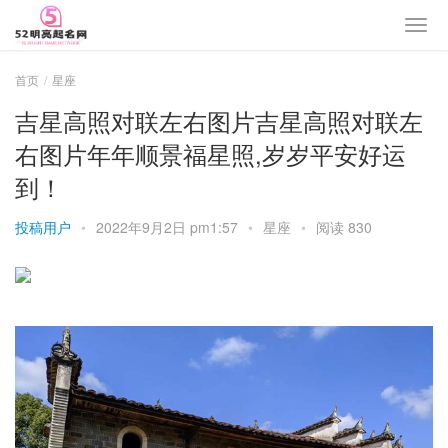
首页
星座
吉星高照对联左右图片吉星高照对联左
右图片年年顺景福星照,岁岁平安好运
到！
投稿用户
•
2022年9月2日 pm1:57
•
星座
•
阅读 830