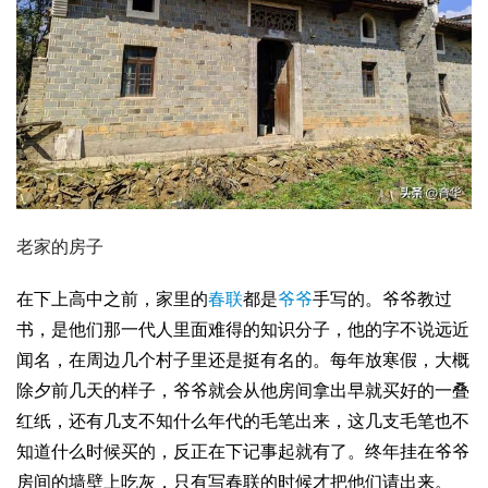
老家的房子
在下上高中之前，家里的
春联
都是
爷爷
手写的。爷爷教过
书，是他们那一代人里面难得的知识分子，他的字不说远近
闻名，在周边几个村子里还是挺有名的。每年放寒假，大概
除夕前几天的样子，爷爷就会从他房间拿出早就买好的一叠
红纸，还有几支不知什么年代的毛笔出来，这几支毛笔也不
知道什么时候买的，反正在下记事起就有了。终年挂在爷爷
房间的墙壁上吃灰，只有写春联的时候才把他们请出来。