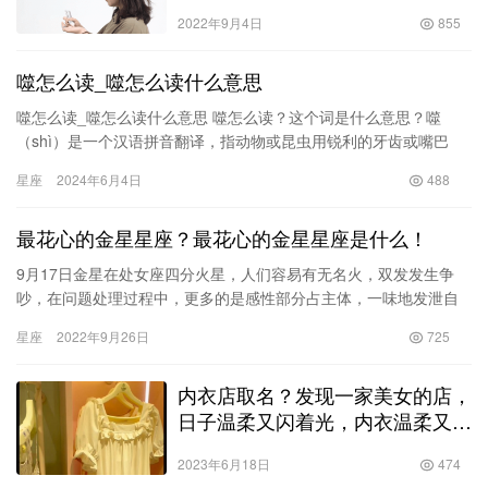
2022年9月4日
855
噬怎么读_噬怎么读什么意思
噬怎么读_噬怎么读什么意思 噬怎么读？这个词是什么意思？噬
（shì）是一个汉语拼音翻译，指动物或昆虫用锐利的牙齿或嘴巴
咬、吃东西的动作。在古代诗词和文言文中也常用到这个词，形容
星座
2024年6月4日
488
动物…
最花心的金星星座？最花心的金星星座是什么！
9月17日金星在处女座四分火星，人们容易有无名火，双发发生争
吵，在问题处理过程中，更多的是感性部分占主体，一味地发泄自
己的情绪，而不是理性地分析和解决问题。在感情和人际关系容易
星座
2022年9月26日
725
受到…
内衣店取名？发现一家美女的店，
日子温柔又闪着光，内衣温柔又藏
着爱！
2023年6月18日
474