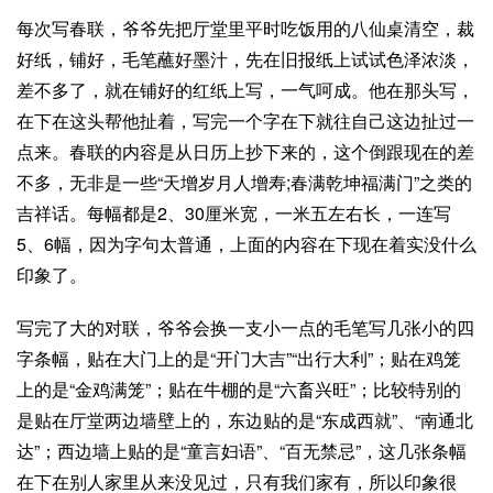
每次写春联，爷爷先把厅堂里平时吃饭用的
八仙桌
清空，裁
好纸，铺好，毛笔蘸好墨汁，先在旧报纸上试试色泽浓淡，
差不多了，就在铺好的红纸上写，一气呵成。他在那头写，
在下在这头帮他扯着，写完一个字在下就往自己这边扯过一
点来。春联的内容是从日历上抄下来的，这个倒跟现在的差
不多，无非是一些“天增岁月人增寿;春满乾坤福满门”之类的
吉祥话。每幅都是2、30厘米宽，一米五左右长，一连写
5、6幅，因为字句太普通，上面的内容在下现在着实没什么
印象了。
写完了大的对联，爷爷会换一支小一点的毛笔写几张小的四
字条幅，贴在大门上的是“开门大吉”“出行大利”；贴在鸡笼
上的是“金鸡满笼”；贴在牛棚的是“六畜兴旺”；比较特别的
是贴在厅堂两边墙壁上的，东边贴的是“东成西就”、“南通北
达”；西边墙上贴的是“童言妇语”、“百无禁忌”，这几张条幅
在下在别人家里从来没见过，只有我们家有，所以印象很