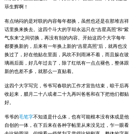
荜生辉啊！
有点纳闷的是对联的内容每年都换，虽然也还是在那堆吉祥
话里换来换去。这四个斗大的字却永远只在“吉星高照”和“紫
气东来”之间切换，再没有别的内容。开始这四个大字每年
都要换新的，后来有一年换上新的“吉星高照”后，就再也没
换过了，好在他贴在里面，风吹不到雨淋不着，而且躲在玻
璃画后面，好几年过去了，除了红纸有一点点褪色，整体跟
新的也差不多，就那么一直贴着。
这四个大字写完，爷爷写春联的工作才宣告结束，晾干后再
收起来，
腊月二十八
或者二十九再叫爸爸和在下把他们都贴
好。
爷爷的
毛笔字
不知道是什么体，也有可能根本没有体或是他
自创的一体，在下后来在各种字帖里从来没见过，乍一眼看
去比较圆润，但细看一些笔划又觉得比较刚直，整体的字形