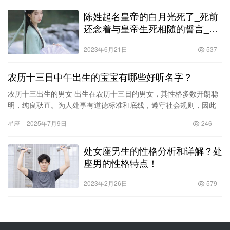
陈姓起名皇帝的白月光死了_死前
还念着与皇帝生死相随的誓言_也
随后带走了他
2023年6月21日
537
农历十三日中午出生的宝宝有哪些好听名字？
农历十三出生的男女 出生在农历十三日的男女，其性格多数开朗聪
明，纯良耿直。为人处事有道德标准和底线，遵守社会规则，因此
此日出生之人，大多数能极受他人的敬重与爱戴。 因为出生在农历
星座
2025年7月9日
246
十…
处女座男生的性格分析和详解？处
座男的性格特点！
2023年2月26日
579