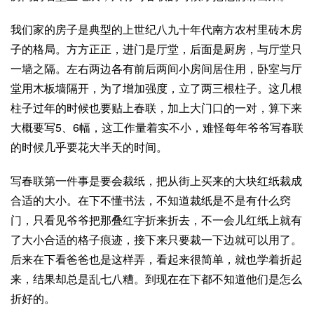
我们家的房子是典型的上世纪八九十年代南方农村里砖木房
子的格局。方方正正，进门是厅堂，后面是厨房，与厅堂只
一墙之隔。左右两边各有前后两间小房间居住用，卧室与厅
堂用木板墙隔开，为了增加强度，立了两三根柱子。这几根
柱子过年的时候也要贴上春联，加上大门口的一对，算下来
大概要写5、6幅，这工作量着实不小，难怪每年爷爷写春联
的时候几乎要花大半天的时间。
写春联第一件事是要会裁纸，把从街上买来的大块红纸裁成
合适的大小。在下不懂书法，不知道裁纸是不是有什么窍
门，只看见爷爷把那叠红字折来折去，不一会儿红纸上就有
了大小合适的格子痕迹，接下来只要裁一下边就可以用了。
后来在下看爸爸也是这样弄，看起来很简单，就也学着折起
来，结果却总是乱七八糟。到现在在下都不知道他们是怎么
折好的。