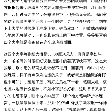
农村房子的这个位置流行挂一种长方形的
玻璃画
，用配好的
方框框起来，玻璃画的内容无非是一些迎客松啊、江山日出
啊、八仙过海之类的，色彩很鲜艳，但是毫无美感。我们家
的这个玻璃画里面还嵌了一个时钟，走了很多很多年，到在
下上大学的时候终于寿终正寝。钟虽然坏了，但玻璃画的核
心地位无可撼动，一直高悬在墙上的正中位置。爷爷要写的
四个大字就是准备贴在这个玻璃画后面。
这四个大字每张纸大概是5、60厘米见方，真真是字如斗
大。爷爷写的时候把纸调整成竖排的菱形形状再写。这么大
的纸，刚才用的那两支毛笔都不堪用，而要用一种叫“排笔”
的玩意，样子有点像刷油漆的刷子（或者就是刷油漆的刷子
也未可知），蘸足了墨，写好之后在下一看，笔画太粗，横
七竖八地没什么精神，不如小字那么好看。这时爷爷又拿了
小的毛笔来修，哪个地方缺墨了，哪个地方笔画转折不连
贯，一顿涂涂抹抹下来，那几个字顿时像换了新衣服一样神
采奕奕，贴上去之后一看，好家伙，“吉星高照”，真真是蓬