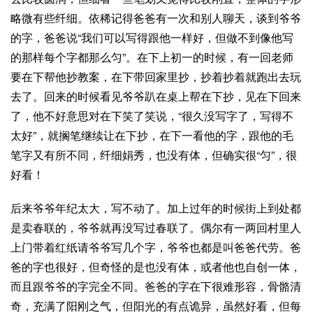
略微有些纤细。依稀记得爸爸有一次和别人聊天，谈到爷爷
的字，爸爸说“我们可以写得跟他一样好，但做不到像他写
的那样每个字都那么匀”。在下上初一的时候，有一回老师
要在下帮他抄教案，在下带回家里抄，抄着抄着就跑出去玩
去了。回来的时候看见爷爷趴在桌上帮在下抄，见在下回来
了，他不好意思对在下笑了笑说，“很久没写字了，写得不
太好”，就搁笔继续让在下抄，在下一看他的字，跟他的毛
笔字又有所不同，纤细娟秀，也没有体，但确实很“匀”，很
好看！
后来爷爷年纪太大，写不动了。加上过年的时候街上到处都
是卖春联的，爷爷就再没写过春联了。偶尔有一两回村里人
上门带着红纸请爷爷写几个字，爷爷也都是叫爸爸代劳。爸
爸的字也很好，但奇怪的是也没有体，或者他也自创一体，
而且跟爷爷的字完全不同。爸爸的字在下很难形容，骨骼清
奇，充满了阳刚之气，但阳光的有点诡异，虽然好看，但每