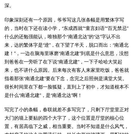
深。
印象深刻还有一个原因，爷爷写这几张条幅是用繁体字写
的，当时在下还在读小学，“东成西就”“童言妇语”“百无禁忌”
什么的还勉强能认，唯独那个“南通北达”的“达”字认不出
来，达的繁体字是“逹”，在下望了半天，脱口而出：“南通北
建！”，一边在脑海里琢磨“南通北建”到底是什么意思，没想
到爸爸在一旁听了在下说“南通北建”，一下子哈哈大笑起
来，也不讲什么原因。后来每次有客人来家里吃饭，爸爸就
指着那张“南通北建”要在下念，念完之后照例是满堂大笑。
很长时间里在下都一脸狐疑，直到上了初中，才知道根本不
是什么“南通北建”，是“南通北达”啊！
写完了小的条幅，春联就差不多写完了，只剩下厅堂里正对
大门的墙上要贴的四个大字了，这个位置是厅堂的核心位
置，有居高临下之威，相当重要。当时不知道是什么风气，