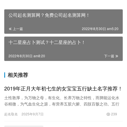
公司起名测算网？免费公司起名测算网！
上一篇
2022年8月30日 am5:20
十二星座占卜测试？十二星座的占卜！
2022年8月30日 am8:20
下一篇
相关推荐
2019年正月大年初七生的女宝宝五行缺土名字推荐！
土性敦厚，为万物之母，有生化、长养万物之特性，而脾能运化水
谷精微，为气血生化之源，有营养五脏六腑、四肢百骸之功。五行
缺土的人，要注意脾胃健康，防微杜渐，养好生化之源，对身体的
起名取名
2025年9月7日
239
大有裨…