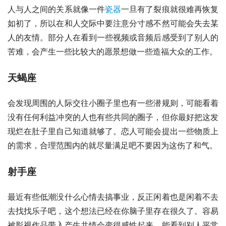
人与人之间的关系就像一件
瓷器
一旦有了裂痕就很难再恢复
如初了，所以在和人交际中要注意分寸感不然可能会失去某
人的友情。部分人在看到一些视频或音频后感受到了别人的
苦难，会产生一些比较大的愿景想做一些造福大众的工作。
天蝎座
会发现周围的人际交往小圈子里也有一些潜规则，可能看着
没有任何利益冲突的人也有些共同的圈子，但你最好把这发
现烂在肚子里自己知道就够了。恋人可能会提出一些物质上
的需求，合理范围内的就尽量满足吧不要因为这伤了和气。
射手座
最近有些低潮没什么心情去搞事业，反正闲着也是闲着不去
去找找乐子吧，这个想法已经在你脑子里存在很久了。容易
被影视作品带入产生
共情
会变得感性起来，能看到别人平常