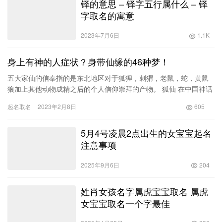
铎的意思 – 铎字五行属什么 – 铎
字取名的寓意
2023年7月6日
1.1K
身上有神的人症状？身带仙缘的46种梦！
五大家仙的信奉指的是东北地区对于狐狸，刺猬，老鼠，蛇，黄鼠
狼加上其他动物成精之后的个人信仰崇拜的产物。 狐仙 在中国神话
中，狐狸透过修炼、高人指点或吸收日月精华或人气，能够化身成
起名取名
2023年2月8日
605
为…
5月4号凌晨2点出生的女宝宝起名
注意事项
2025年9月6日
204
姓肖女孩名字属虎宝宝取名 属虎
女宝宝取名一个字最佳