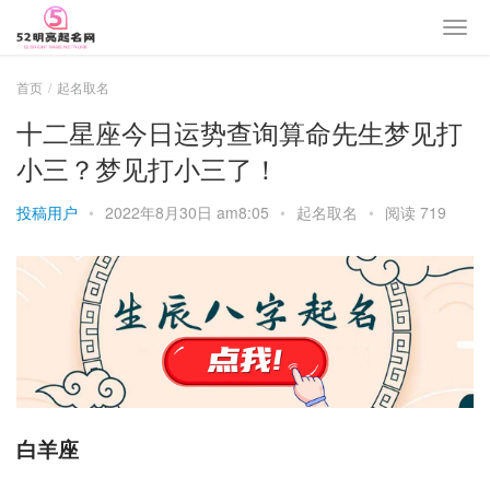
首页
起名取名
十二星座今日运势查询算命先生梦见打
小三？梦见打小三了！
投稿用户
•
2022年8月30日 am8:05
•
起名取名
•
阅读 719
白羊座