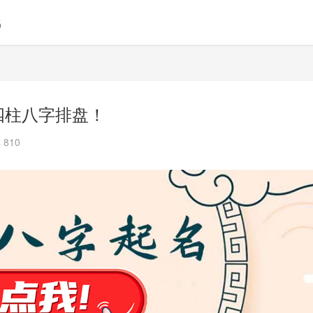
名
四柱八字排盘！
 810