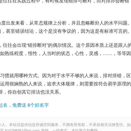
但是往往在实践过程中，有时候发现错排可断对，而对排亦会断错
”角度出发来看，从常态规律上分析，并且忽略断卦人的水平问题
全面，甚至错误结论，这个是没有争议的，因为这是有标准可言的
，往往会出现“
错排
断对”的偶尔情况。这个原因本质上还是跟人
如熟练程度，悟性，人当时的状态，心性，灵感，……，等等因
习惯就用哪种方式。因为对于水平不够的人来说，排对排错，区
运用很娴熟的人来说，追求大体规律，则需要按符合易学原理的
么排，你自创其它排法也没关系。
起名，免费送 8个好名字
本人。本站仅提供信息存储空间服务，不拥有所有权，不承担相关法律责任。如
10798281@qq.com 举报，一经查实，本站将立刻删除。