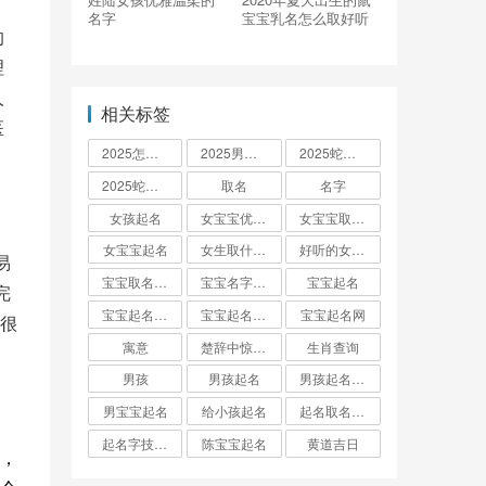
名字
宝宝乳名怎么取好听
的
理
人
相关标签
医
2025怎么起名
2025男孩取名大全
2025蛇宝宝取名
2025蛇宝宝取名字大全
取名
名字
女孩起名
女宝宝优雅的名字
女宝宝取名大全
女宝宝起名
女生取什么名字
好听的女孩名字2025年蛇宝宝取名
易
宝宝取名字生辰八字起名
宝宝名字大全男孩
宝宝起名
完
宝宝起名取名字
宝宝起名大全
宝宝起名网
很
寓意
楚辞中惊艳的男孩名字
生肖查询
男孩
男孩起名
男孩起名用字
男宝宝起名
给小孩起名
起名取名大全怎么起
起名字技巧与方法
陈宝宝起名
黄道吉日
，