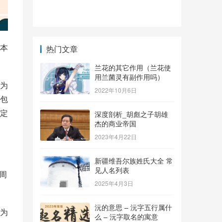
本
热门文章
兰花的其它作用（兰花使
用兰菌灵有副作用吗）
为
2022年10月6日
包
定
深度剖析_胡彪之子胡雄
杰的商业帝国
2023年4月22日
新疆维吾尔族姓氏大全 常
见人名列表
周
2025年4月3日
沅的意思 – 沅字五行属什
为
么 – 沅字取名的寓意