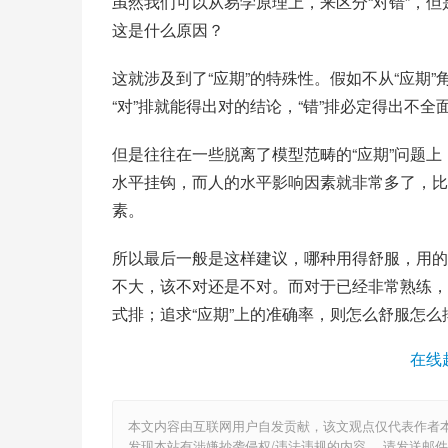
虽然我们可以从易学原理上，来区分“对错”，
这是什么原因？
这就涉及到了“应期”的特殊性。假如不从“应期
“对”排就能得出对的结论，“错”排必定得出不
但是往往在一些脱离了模型范畴的“应期”问题上
水平挂钩，而人的水平影响因素就非常多了，比
素。
所以最后一般是这样建议，哪种用得舒服，用的
不大，该不对还是不对。而对于已经非常熟练，
式排；追求“应期”上的准确率，则怎么舒服怎
在线
本文内容由互联网用户自发贡献，该文观点仅代表作者
发现本站有涉嫌抄袭侵权/违法违规的内容， 请发送邮件至 6