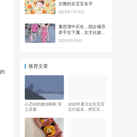
尔雅的女宝宝名字
2025年1月10日
董思瑾中石化，国企领导
牵手女下属，女主社媒晒
钻戒，奢侈品众多还要买
2023年6月8日
保险箱
推荐文章
的
心态好的微信昵称 安
2022年夏天出生宝宝
之若素
五行起名，虎宝宝五
行缺水名字大全