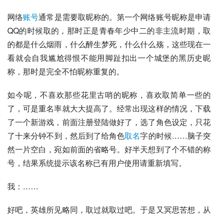
网络
账号
通常是需要取昵称的。第一个网络账号昵称是申请
QQ
的时候取的，那时正是青春年少中二的非主流时期，取
的都是什么烟雨，什么醉生梦死，什么什么殇，这些现在一
看就会自我尴尬得恨不能用脚趾扣出一个城堡的黑历史昵
称，那时是完全不怕昵称重复的。
如今呢，不喜欢那些花里古哨的昵称，喜欢取简单一些的
了，可是重名率就大大提高了。经常出现这样的情况，下载
了一个新游戏，前面注册登陆做好了，选了角色设定，只花
了十来分钟不到，然后到了给角色
取名
字的时候……脑子突
然一片空白，宛如前面的省略号。好半天想到了个不错的称
号，结果系统提示该名称已有用户使用请重新填写。
我：……
好吧，英雄所见略同，取过就取过吧。于是又冥思苦想，从